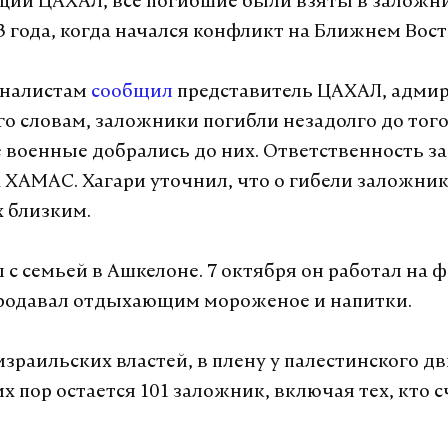
ии ЦАХАЛ, все погибшие были взяты в заложн
3 года, когда начался конфликт на Ближнем Вост
рналистам
сообщил
представитель ЦАХАЛ, адмир
го словам, заложники погибли незадолго до того
 военные добрались до них. Ответственность за
 ХАМАС. Хагари уточнил, что о гибели заложни
 близким.
 с семьей в Ашкелоне. 7 октября он работал на 
продавал отдыхающим мороженое и напитки.
зраильских властей, в плену у палестинского 
х пор остается 101 заложник, включая тех, кто 