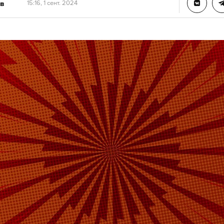
в
15:16, 1 сент. 2024
айский после прилета ранен один мирный житель
томобиле разбиты стекла, также сообщил глава
й области.
ВСУ обстреляли Белгород кассетными боеприпаса
ибли, около 40 были ранены. Среди жертв — же
ужчин. Они скончались на месте от полученных
л
белгород
#