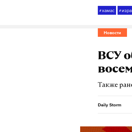
хамас
изра
#
#
Новости
ВСУ о
восем
Также ран
Daily Storm