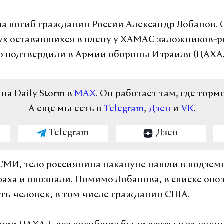
аза погиб гражданин России Александр Лобанов.
ух остававшихся в плену у ХАМАС заложников-р
 подтвердили в Армии обороны Израиля (ЦАХА
а Daily Storm в
MAX
. Он работает там, где торм
А еще мы есть в
Telegram
,
Дзен
и
VK
.
Telegram
Дзен
МИ, тело россиянина накануне нашли в подзем
фаха и опознали. Помимо Лобанова, в списке оп
ть человек, в том числе гражданин США.