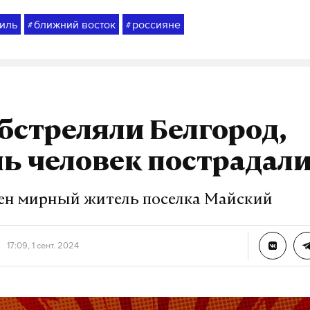
иль
ближний восток
россияне
#
#
бстреляли Белгород,
ь человек пострадал
ен мирный житель поселка Майский
17:09, 1 сент. 2024