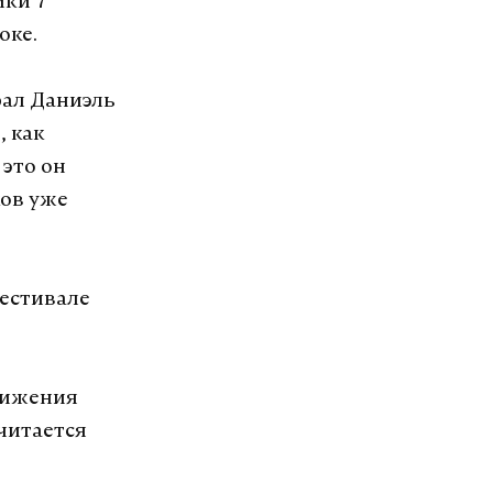
ики 7
оке.
ал Даниэль
, как
 это он
ков уже
фестивале
движения
считается