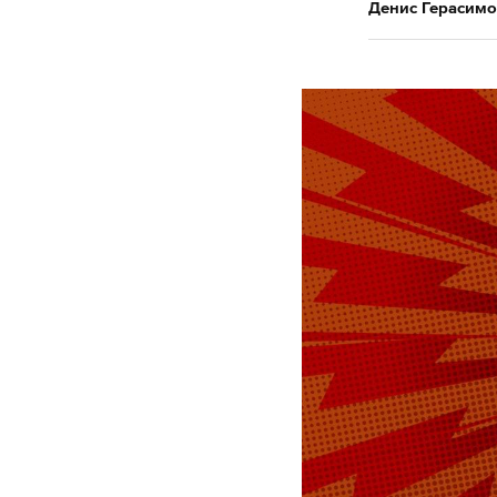
Денис Герасимо
В поселке М
легковом ав
Белгородско
30 августа 
человек пог
и четверо м
всу
обстре
#
#