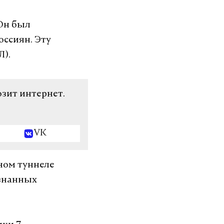
 Он был
оссиян. Эту
Л).
озит интернет.
VK
ном туннеле
ознанных