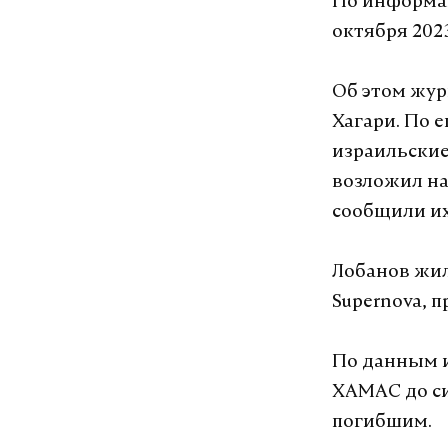
По информац
октября 202
Об этом жу
Хагари. По е
израильские
возложил на
сообщили их
Лобанов жил
Supernova, 
По данным и
ХАМАС до си
погибшим.