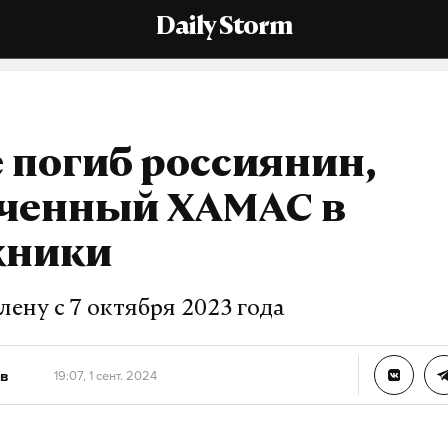
Daily Storm
е погиб россиянин,
аченный ХАМАС в
жники
лену с 7 октября 2023 года
в
19:07, 1 сент. 2024