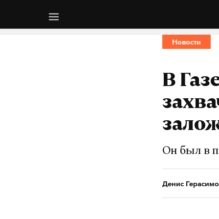
Новости
В Газ
захв
зало
Он был в п
Денис Герасимо