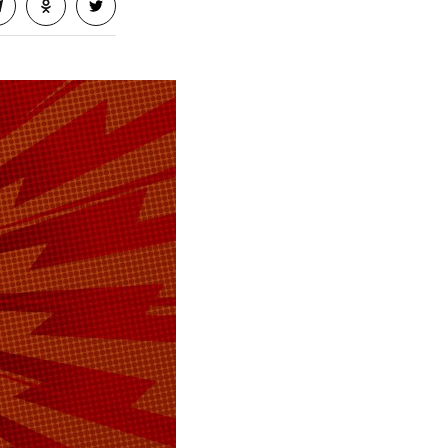
, а в одном
ми: пять
нщина
 ранений.