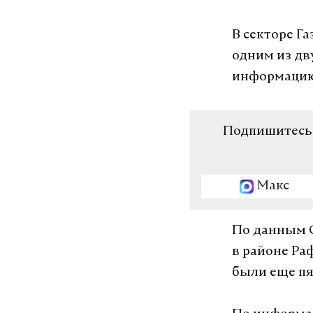
В секторе Г
одним из дв
информацию
Подпишитесь н
Макс
По данным С
в районе Ра
были еще пя