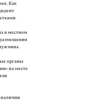
ек. Как
цидент
остками.
ла в местном
о размещения
мужчина.
ные органы
ии» на месте
или
о наличии