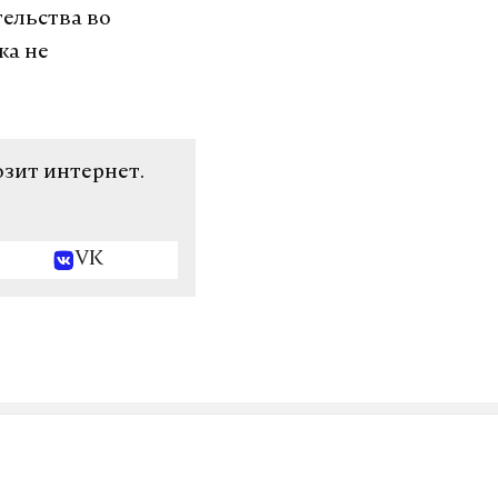
ельства во
ка не
озит интернет.
VK