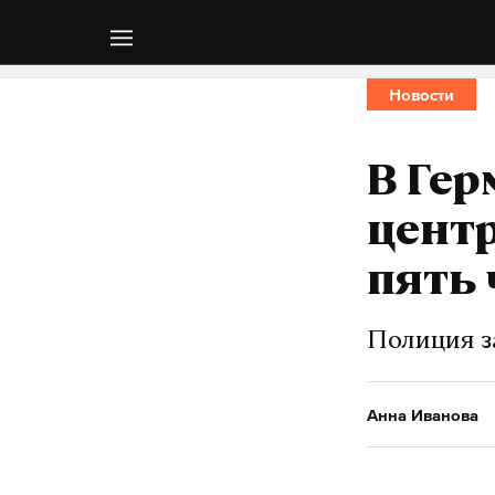
Новости
В Гер
центр
пять 
Полиция з
Анна Иванова