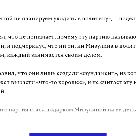
иной не планируем уходить в политику», — подел
ил, что не понимает, почему эту партию называ
, и подчеркнул, что ни он, ни Мизулина в полит
ам, каждый занимается своим делом.
вил, что они лишь создали «фундамент», из кот
ет вырасти «что-то хорошее», и не считает эту
ой.
то партия стала подарком Мизулиной на ее ден
а Daily Storm в
MAX
. Он работает там, где торм