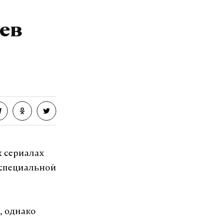
ев
 сериалах
 специальной
, однако