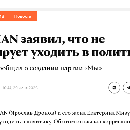
ИВ
Новости
я
смерть
актер
#
#
N заявил, что не
урналист отдела «undefined»
рует уходить в полит
сообщил о создании партии «Мы»
16:44, 29 июня 2026
N (Ярослав Дронов) и его жена Екатерина Мизу
уходить в политику. Об этом он сказал корреспон