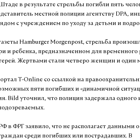
Штаде в результате стрельбы погибли пять челов
дставитель местной полиции агентству DPA, ин
ядом с учреждением по уходу за детьми и подр
азеты Hamburger Morgenpost, стрельба произош
ри и ребенка, предназначенном для временног
ерей. Жертвами стали четверо женщин и один 
ортал T-Online со ссылкой на правоохранитель
озможных пяти погибших и «динамичной ситуац
я. Bild уточнил, что полиция задержала одного 
подозреваемых.
РФ в ФРГ заявило, что не располагает данными 
граждан среди погибших или пострадавших. В