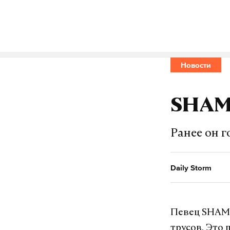
Макс
Новости
артисты в по
#
SHAM
Ранее он г
Daily Storm
Певец SHAMA
трусов. Это