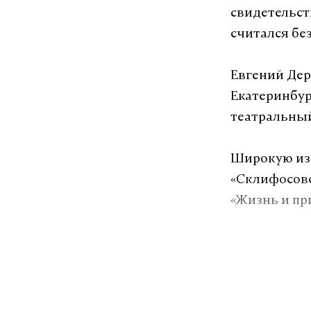
свидетельст
считался бе
Евгений Дер
Екатеринбур
театральный
Широкую изв
«Склифосовск
«Жизнь и пр
Подпишитесь н
Макс