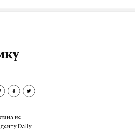
ику
лина не
денту Daily