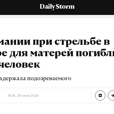
Daily Storm
мании при стрельбе в
е для матерей погибл
человек
адержала подозреваемого
18:35, 29 июня 2026