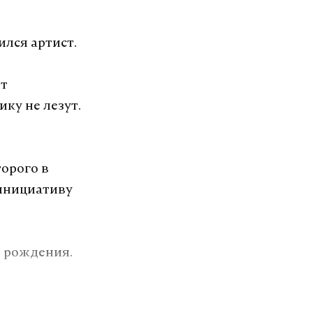
ился артист.
ют
ику не лезут.
орого в
 инициативу
ь рождения.
озит интернет.