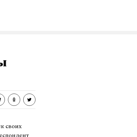
VK
ы
к своих
респондент