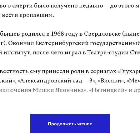
во о смерти было получено недавно — до этого 
з вести пропавшим.
бышев родился в 1968 году в Свердловске (ныне
г). Окончил Екатеринбургский государственны
 институт, после чего играл в Театре-студии Ст
естность ему принесли роли в сериалах «Глухар
ий», «Александровский сад — 3», «Висяки», «Меч
иключения Мишки Япончика», «Пятницкий» и др
а Daily Storm в
MAX
. Он работает там, где торм
Продолжить чтение
А еще мы есть в
Telegram
,
Дзен
и
VK
.
Telegram
Дзен