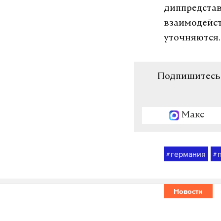
диппредстав
взаимодейст
уточняются.
Подпишитесь н
Макс
германия
#
#
Новости