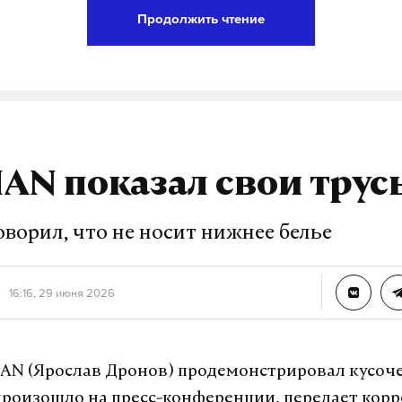
Продолжить чтение
А еще мы есть в
Telegram
,
Дзен
и
VK
.
Telegram
Дзен
литике
партия
shaman
#
#
AN показал свои трус
оворил, что не носит нижнее белье
16:16, 29 июня 2026
N (Ярослав Дронов) продемонстрировал кусоче
 произошло на пресс-конференции, передает кор