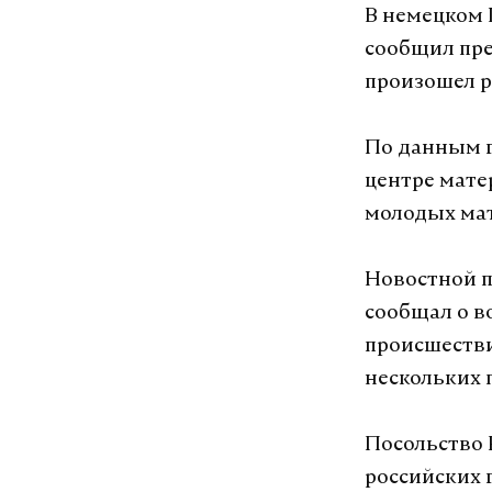
В немецком 
сообщил пре
произошел р
По данным г
центре мате
молодых мат
Новостной п
сообщал о в
происшестви
нескольких 
Посольство 
российских 