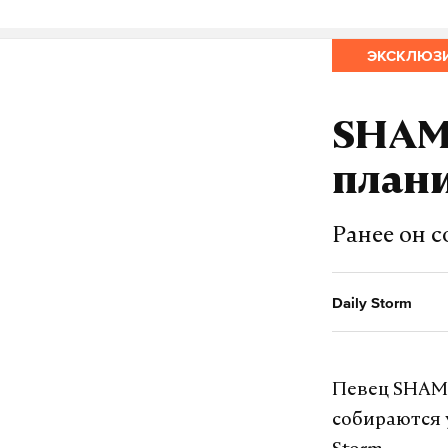
ЭКСКЛЮЗ
спецопераци
#
SHAMA
Анна Иванова
ж
плани
Ранее он 
Daily Storm
Певец SHAMA
собираются 