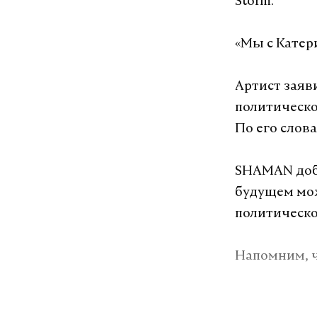
Storm.
«Мы с Катер
Артист заяв
политической
По его слов
SHAMAN доба
будущем мож
политическ
Напомним, ч
Подпишитесь н