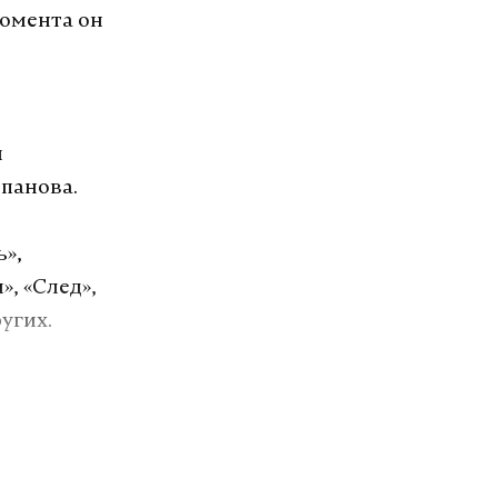
момента он
й
епанова.
ь»,
», «След»,
угих.
озит интернет.
VK