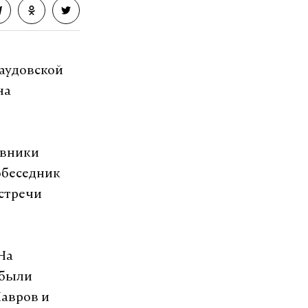
Саудовской
на
овники
обеседник
встречи
На
 были
авров и