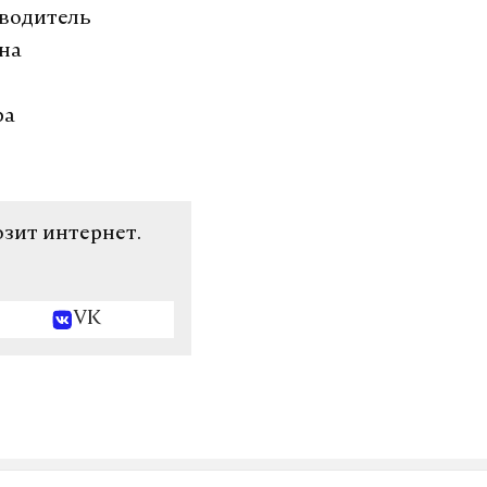
 водитель
 на
ра
озит интернет.
VK