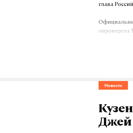
глава Росси
Официальны
опровергла 
переговоров
планируется
Американска
Саудовской 
президента 
Новости
обсудят на 
Кузе
Подпишитесь н
Джей 