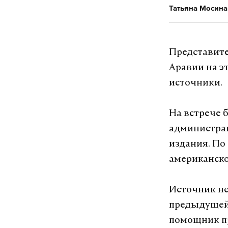
Татьяна Мосина
Представите
Аравии на э
источники.
На встрече 
администрац
издания. По
американско
Источник не
предыдущей 
помощник пр