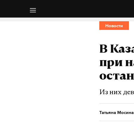
Новости
В Каз
при н
оста
Из них де
Татьяна Мосина