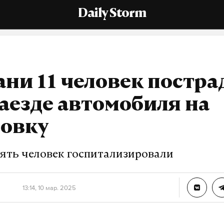
Daily Storm
ани 11 человек постра
аезде автомобиля на
новку
вять человек госпитализировали
13:14, 10 мар. 2025