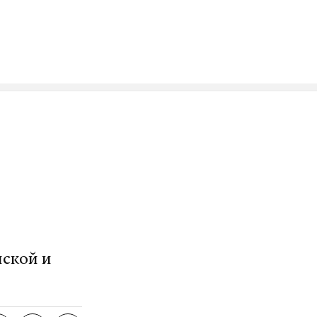
та по
то
риальные
озит интернет.
VK
нской и