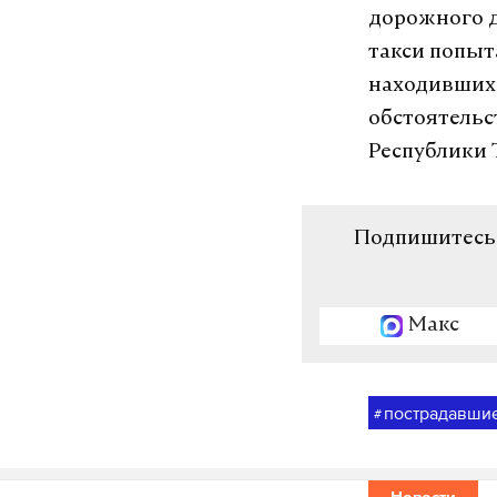
дорожного д
такси попыта
находившихс
обстоятель
Республики 
Подпишитесь н
Макс
пострадавши
#
Новости