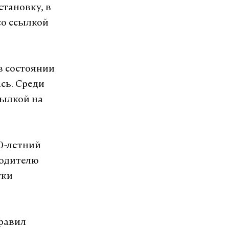
становку, в
со ссылкой
в состоянии
сь. Среди
сылкой на
0-летний
водителю
уки
правил