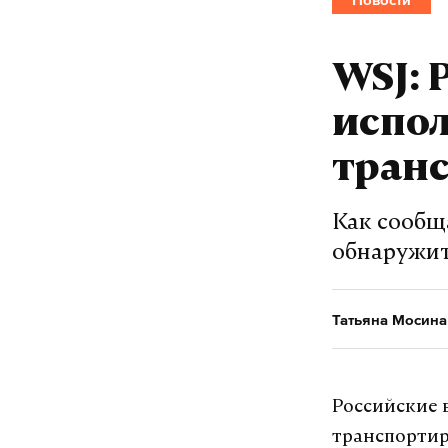
WSJ: 
испол
тран
Как сообщ
обнаружит
Татьяна Мосина
Российские 
транспортиро