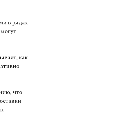
ми в рядах
 могут
ывает, как
еативно
нию, что
доставки
в.
вотных в