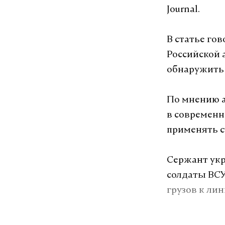
Journal.
В статье го
Российской 
обнаружить 
По мнению а
в современ
применять 
Сержант укр
солдаты ВСУ
грузов к ли
Ранее в Гос