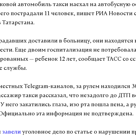
гковой автомобиль такси наехал на автобусную о
чего пострадали 11 человек, пишет РИА Новости 
 Татарстана.
радавших доставили в больницу, они находятся 
ести. Еще двоим госпитализация не потребовала
рованных — ребенок 12 лет, сообщает ТАСС со с
е службы.
естных Telegram-каналов, за рулем находился 3
ссажир такси рассказал, что незадолго до ДТП 
 У него закатились глаза, изо рта пошла пена, а р
 Официально эта информация не подтверждена.
и
завели
уголовное дело по статье о нарушении 