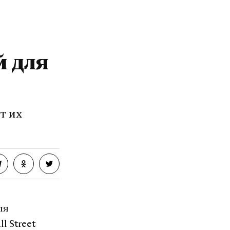
й для
т их
ля
l Street