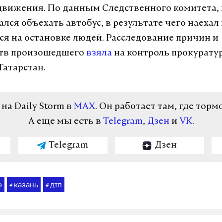
вижения. По данным Следственного комитета,
лся объехать автобус, в результате чего наехал
я на остановке людей. Расследование причин и
ств произошедшего
взяла
на контроль прокурату
Татарстан.
а Daily Storm в
MAX
. Он работает там, где торм
А еще мы есть в
Telegram
,
Дзен
и
VK
.
Telegram
Дзен
е
казань
дтп
#
#