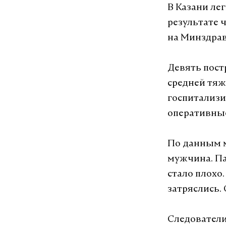
В Казани ле
результате 
на Минздрав
Девять пост
средней тяж
госпитализи
оперативны
По данным м
мужчина. Па
стало плохо.
затряслись.
Следовател