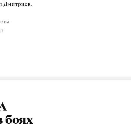
л Дмитриев.
рова
нд
еле не
 в Джидде в
ого
то стороны
.
А
озит интернет.
в боях