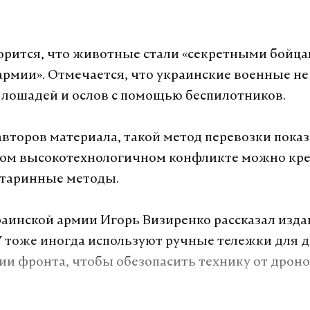
ворится, что животные стали «секретными бойца
армии». Отмечается, что украинские военные не
лошадей и ослов с помощью беспилотников.
второв материала, такой метод перевозки показ
ном высокотехнологичном конфликте можно кр
старинные методы.
аинской армии Игорь Визиренко рассказал изда
 тоже иногда используют ручные тележки для 
нии фронта, чтобы обезопасить технику от дроно
думе комментировали данные о применении жи