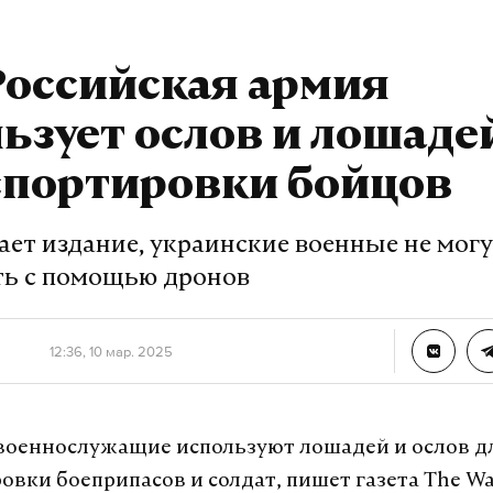
Российская армия
ьзует ослов и лошаде
спортировки бойцов
ает издание, украинские военные не могу
ь с помощью дронов
12:36, 10 мар. 2025
военнослужащие используют лошадей и ослов д
вки боеприпасов и солдат, пишет газета The Wal