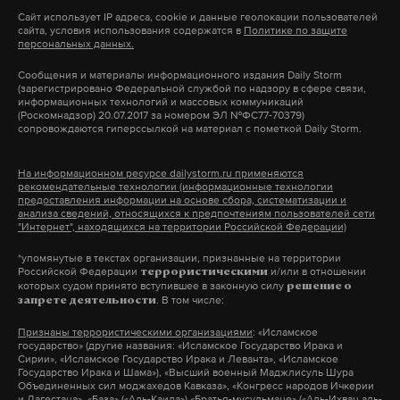
после успешного собеседования она заняла
Сайт использует IP адреса, cookie и данные геолокации пользователей
должность главного специалиста — тренера по
сайта, условия использования содержатся в
Политике по защите
хмеймим
военная база
сирия
#
#
#
персональных данных.
универсальному направлению в учебном центре.
Сообщения и материалы информационного издания Daily Storm
(зарегистрировано Федеральной службой по надзору в сфере связи,
«Если есть стремление развиваться, то наша
информационных технологий и массовых коммуникаций
(Роскомнадзор) 20.07.2017 за номером ЭЛ №ФС77-70379)
организация предоставляет все необходимые
сопровождаются гиперссылкой на материал с пометкой Daily Storm.
ресурсы для этого, например, программы
На информационном ресурсе dailystorm.ru применяются
обучения и повышения квалификации, которые
рекомендательные технологии (информационные технологии
помогут расширить свои знания и навыки», —
предоставления информации на основе сбора, систематизации и
анализа сведений, относящихся к предпочтениям пользователей сети
рассказала Екатерина Пичугина.
"Интернет", находящихся на территории Российской Федерации)
*упомянутые в текстах организации, признанные на территории
А участие в интересных проектах и обмен опытом
Российской Федерации
и/или в отношении
террористическими
которых судом принято вступившее в законную силу
решение о
с коллегами помогает развивать лидерские
. В том числе:
запрете деятельности
качества и перспективы для карьеры.
Признаны террористическими организациями
: «Исламское
государство» (другие названия: «Исламское Государство Ирака и
Сирии», «Исламское Государство Ирака и Леванта», «Исламское
По мнению Пичугиной, главный секрет
Государство Ирака и Шама»), «Высший военный Маджлисуль Шура
Объединенных сил моджахедов Кавказа», «Конгресс народов Ичкерии
успешного обучения сотрудников — ясно излагать
и Дагестана», «База» («Аль-Каида»),«Братья-мусульмане» («Аль-Ихван аль-