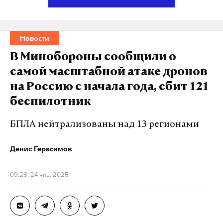
работает там, где тормозит интернет.
А еще мы есть в
Telegram
,
Дзен
и
VK
.
Новости
Макс
Telegram
В Минобороны сообщили о
Дзен
VK
самой масштабной атаке дронов
на Россию с начала года, сбит 121
беспилотник
БПЛА нейтрализованы над 13 регионами
Денис Герасимов
09:28, 24 янв. 2025