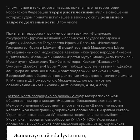
*упомянутые в текстах организации, признанные на территории
Российской Федерации
и/или в отношении
террористическими
которых судом принято вступившее в законную силу
решение о
. В том числе:
запрете деятельности
Признаны террористическими организациями
: «Исламское
государство» (другие названия: «Исламское Государство Ирака и
Сирии», «Исламское Государство Ирака и Леванта», «Исламское
Государство Ирака и Шама»), «Высший военный Маджлисуль Шура
Объединенных сил моджахедов Кавказа», «Конгресс народов Ичкерии
и Дагестана», «База» («Аль-Каида»),«Братья-мусульмане» («Аль-Ихван аль-
Муслимун»), «Движение Талибан», «Имарат Кавказ» («Кавказский
Эмират»), Джебхат ан-Нусра (Фронт победы)(другие названия: «Джабха
аль-Нусра ли-Ахль аш-Шам» (Фронт поддержки Великой Сирии),
Всероссийское общественное движение «Народное ополчение имени
К. Минина и Д. Пожарского», Международное религиозное
объединение «АУМ Синрике» (AumShinrikyo, AUM, Aleph)
Деятельность запрещена по решению суда
: Межрегиональная
общественная организация «Национал-большевистская партия»,
Межрегиональная общественная организация «Движение против
нелегальной иммиграции», Украинская организация «Правый сектор»,
Украинская организация «Украинская национальная ассамблея –
Украинская народная самооборона» (УНА - УНСО), Украинская
организация «Украинская повстанческая армия» (УПА), Украинская
организация «Тризуб им. Степана Бандеры», Украинская организация
«Братство», Межрегиональное общественное объединение –
Используя сайт dailystorm.ru,
организация «Народная Социальная Инициатива» (другие названия: