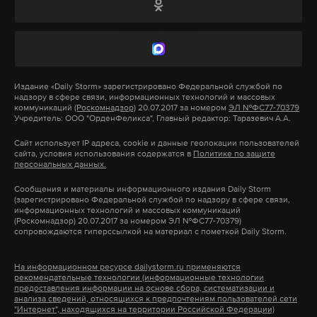
А еще мы есть в
Telegram
,
Дзен
и
VK
.
Макс
Telegram
Подпишитесь на Daily Storm в
MAX
. Он
работает там, где тормозит интернет.
Дзен
VK
А еще мы есть в
Telegram
,
Дзен
и
VK
.
Издание
«Daily Storm»
зарегистрировано Федеральной службой по
надзору в сфере связи, информационных технологий и массовых
коммуникаций
(Роскомнадзор)
20.07.2017 за номером
ЭЛ №ФС77-70379
Макс
Telegram
всу
украина
курская область
курск
Учредитель: ООО "ОрденФеликса", Главный редактор: Таразевич А.А.
#
#
#
#
Сайт использует IP адреса, cookie и данные геолокации пользователей
Дзен
VK
сайта, условия использования содержатся в
Политике по защите
персональных данных.
Сообщения и материалы информационного издания Daily Storm
дональд трамп
украина
переговоры
#
#
#
(зарегистрировано Федеральной службой по надзору в сфере связи,
информационных технологий и массовых коммуникаций
владимир путин
#
(Роскомнадзор) 20.07.2017 за номером ЭЛ №ФС77-70379)
сопровождаются гиперссылкой на материал с пометкой Daily Storm.
На информационном ресурсе dailystorm.ru применяются
рекомендательные технологии (информационные технологии
предоставления информации на основе сбора, систематизации и
анализа сведений, относящихся к предпочтениям пользователей сети
"Интернет", находящихся на территории Российской Федерации)