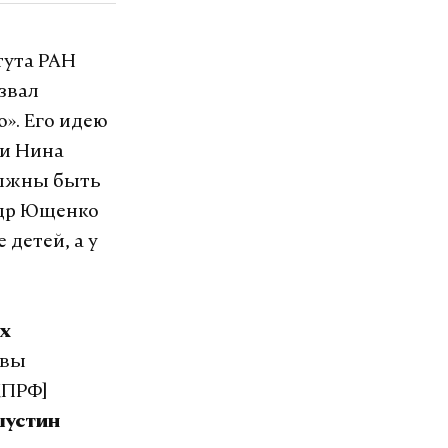
тута РАН
звал
». Его идею
ьи Нина
олжны быть
ндр Ющенко
 детей, а у
их
авы
КПРФ]
шустин