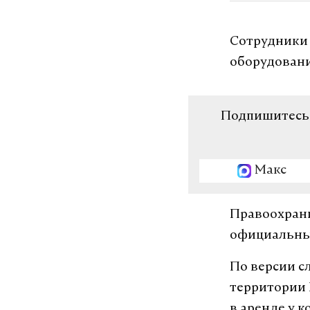
Сотрудники 
оборудовани
Подпишитесь н
Макс
Правоохрани
официальный
По версии с
территории 
в аренде у 