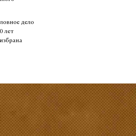
оловное дело
0 лет
 избрана