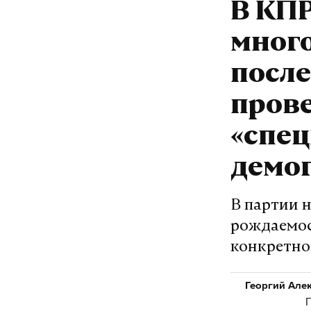
В КП
мног
посл
прове
«спе
демо
В партии 
рождаемос
конкретн
Георгий Але