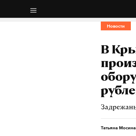
Новости
В Кр
прои
обору
рубл
Задрежаны
Татьяна Мосина