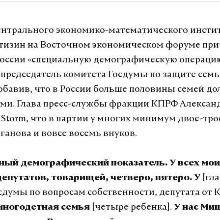
нтрального экономико-математического инсти
тизин на Восточном экономическом форуме при
России «специальную демографическую операцию
председатель комитета Госдумы по защите сем
обавив, что в России больше половины семей д
ми. Глава пресс-службы фракции КПРФ Алекса
 Storm, что в партии у многих минимум двое-трое
ганова и вовсе восемь внуков.
зный демографический показатель. У всех мо
[гл
епутатов, товарищей, четверо, пятеро. У
сдумы по вопросам собственности, депутата от 
[четыре ребенка].
многодетная семья
У нас Ми