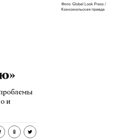
Фото: Global Look Press /
Комсомольская правда
ю»
 проблемы
о и