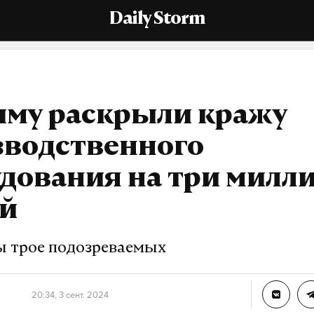
Daily Storm
ыму раскрыли кражу
зводственного
дования на три милл
ей
 трое подозреваемых
20:34, 3 сент. 2024