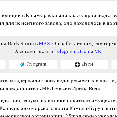
полиции в Крыму раскрыли кражу производств
я для цементного завода, оно находилось в порт
а Daily Storm в
MAX
. Он работает там, где торм
А еще мы есть в
Telegram
,
Дзен
и
VK
.
Telegram
Дзен
тели задержали троих подозреваемых в краже,
 представитель МВД России Ирина Волк.
ледствия, злоумышленники похитили имущество
Керченского морского порта Камыш-Бурун, кот
коммерческой организации. Общая сумма украде