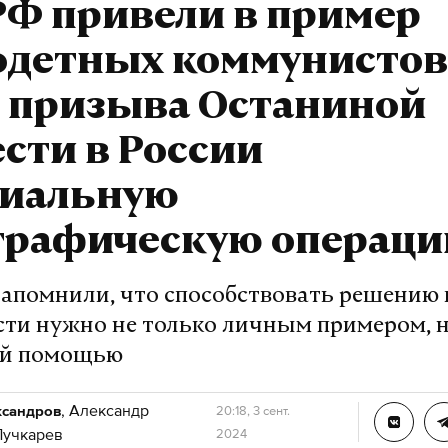
РФ привели в пример
одетных коммунистов
е призыва Останиной
сти в России
циальную
графическую операци
напомнили, что способствовать решению
ти нужно не только личным примером, н
ой помощью
,
Александр
ксандров
20:18, 3 сент.
Пучкарев
2024