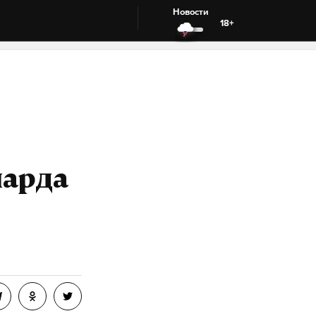
Новости
18+
иарда