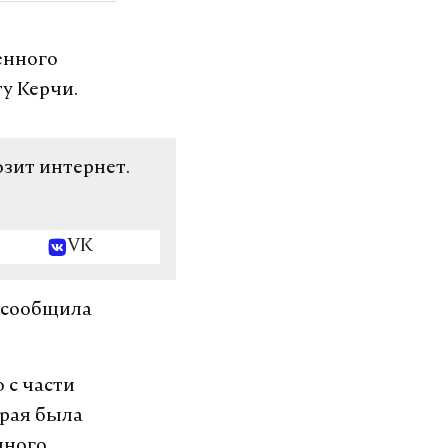
енного
у Керчи.
озит интернет.
VK
 сообщила
 с части
орая была
нного