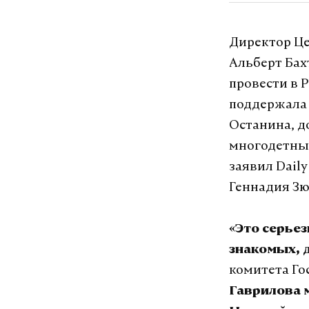
Директор Це
Альберт Бах
провести в 
поддержала 
Останина, д
многодетны
заявил Daily
Геннадия Зю
«Это серье
знакомых, д
комитета Го
Гаврилова 