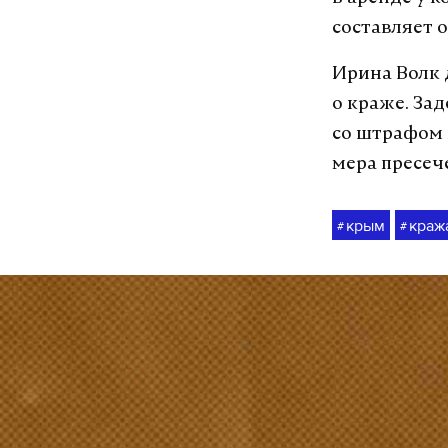
составляет 
Ирина Волк 
о краже. За
со штрафом 
мера пресеч
крым
краж
#
#