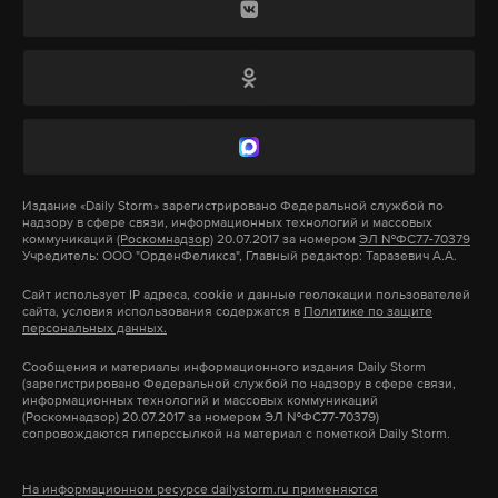
лихачам, чтобы следить за
могла «отстраниться от российской агрессии».
ними
Нестандартное решение должно помочь
Американский президент заявил, что не считает
эффективнее ловить правонарушителей
рецессию, которой подвергается экономика
18 декабря 2021
страны, чем-то неизбежным и Штаты готовы
противостоять растущей инфляции и ценам на
бензин, ставшим результатом введения санкций
Издание
«Daily Storm»
зарегистрировано Федеральной службой по
против Москвы.
надзору в сфере связи, информационных технологий и массовых
коммуникаций
(Роскомнадзор)
20.07.2017 за номером
ЭЛ №ФС77-70379
водительские права
дороги
гибдд
#
#
#
Учредитель: ООО "ОрденФеликса", Главный редактор: Таразевич А.А.
Ранее стало известно, что Байден раскритиковал
Сайт использует IP адреса, cookie и данные геолокации пользователей
сайта, условия использования содержатся в
Политике по защите
глав Пентагона Ллойда Остина и Госдепа Энтони
персональных данных.
Блинкена после их слов в поддержку Киева,
Сообщения и материалы информационного издания Daily Storm
пояснив, что министры «зашли слишком далеко».
(зарегистрировано Федеральной службой по надзору в сфере связи,
информационных технологий и массовых коммуникаций
Он пояснил, что Украина после таких заявлений
(Роскомнадзор) 20.07.2017 за номером ЭЛ №ФС77-70379)
может подумать о возможности получить еще
сопровождаются гиперссылкой на материал с пометкой Daily Storm.
большую помощь от Вашингтона. Также такие
На информационном ресурсе dailystorm.ru применяются
слова увеличивают противостояние с Москвой,