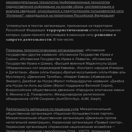
рекомендательные технологии (информационные технологии
сказал Байден.
предоставления информации на основе сбора, систематизации и
анализа сведений, относящихся к предпочтениям пользователей сети
"Интернет", находящихся на территории Российской Федерации)
Спецоперация России на Украине началась 24
*упомянутые в текстах организации, признанные на территории
Российской Федерации
и/или в отношении
февраля. Президент России Владимир Путин
террористическими
которых судом принято вступившее в законную силу
решение о
главной целью военных назвал защиту населения
. В том числе:
запрете деятельности
Донбасса от агрессии Киева.
Признаны террористическими организациями
: «Исламское
государство» (другие названия: «Исламское Государство Ирака и
Сирии», «Исламское Государство Ирака и Леванта», «Исламское
Государство Ирака и Шама»), «Высший военный Маджлисуль Шура
Объединенных сил моджахедов Кавказа», «Конгресс народов Ичкерии
Подпишитесь на Daily Storm в
MAX
. Он
и Дагестана», «База» («Аль-Каида»),«Братья-мусульмане» («Аль-Ихван аль-
работает там, где тормозит интернет.
Муслимун»), «Движение Талибан», «Имарат Кавказ» («Кавказский
Эмират»), Джебхат ан-Нусра (Фронт победы)(другие названия: «Джабха
А еще мы есть в
Telegram
,
Дзен
и
VK
.
аль-Нусра ли-Ахль аш-Шам» (Фронт поддержки Великой Сирии),
Всероссийское общественное движение «Народное ополчение имени
К. Минина и Д. Пожарского», Международное религиозное
Макс
Telegram
объединение «АУМ Синрике» (AumShinrikyo, AUM, Aleph)
Деятельность запрещена по решению суда
: Межрегиональная
Дзен
VK
общественная организация «Национал-большевистская партия»,
Межрегиональная общественная организация «Движение против
нелегальной иммиграции», Украинская организация «Правый сектор»,
Украинская организация «Украинская национальная ассамблея –
байден
санкции против россии
сша
#
#
#
Украинская народная самооборона» (УНА - УНСО), Украинская