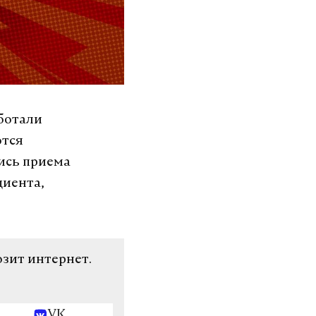
ботали
ются
ись приема
циента,
озит интернет.
VK