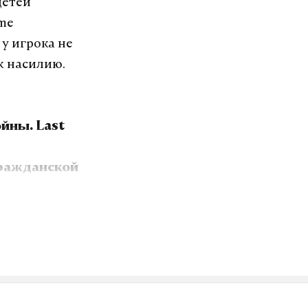
детей
me
у игрока не
к насилию.
йны. Last
Гражданской
, отрицает
словацкого
иальному
та пресс-