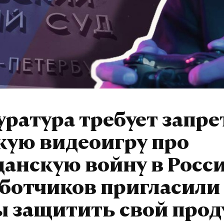
ратура требует запре
кую видеоигру про
анскую войну в Росси
ботчиков пригласили 
ы защитить свой прод