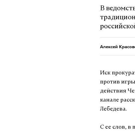
В ведомств
традицион
российско
Алексей Красов
Иск прокура
против игры
действия Чех
канале расс
Лебедева.
С ее слов, в