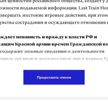
м ценностям российского общества, создает у 
жности подаваемой информации. Last Train Ho
овершать жестокие игровые действия, при этом 
вства сострадания и осуждающего отношения 
уждает ненависть и вражду к власти РФ и
ащим Красной армии времен Гражданской во
 содержит ложные сведения о деятельности
енных органов и должностных лиц в период 
ссии, формирует негативное к ним отношение
ие факты, героизирует представителей Чехо
Продолжить чтение
то может причинить вред психическому и соц
— привела цитату из докумен
 развитию детей»,