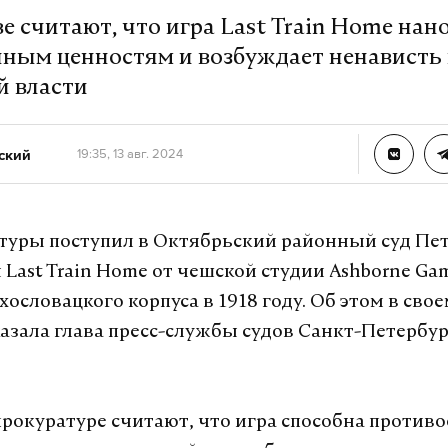
е считают, что игра Last Train Home нан
ным ценностям и возбуждает ненависть 
й власти
ский
19:35, 13 авг. 2024
туры поступил в Октябрьский районный суд Пе
 Last Train Home от чешской студии Ashborne Ga
ословацкого корпуса в 1918 году. Об этом в свое
казала глава пресс-службы судов Санкт-Петербу
 прокуратуре считают, что игра способна против