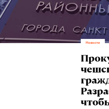
Новости
Проку
чешс
гражд
Разра
чтоб