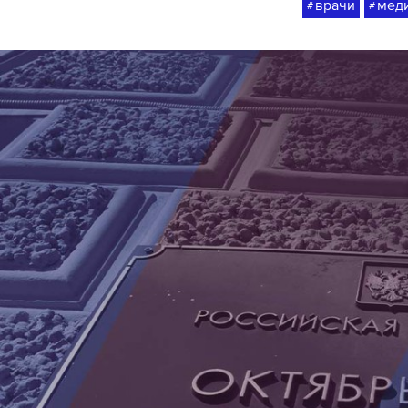
врачи
мед
#
#