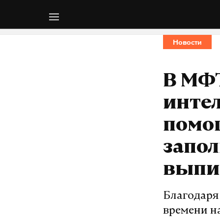
Новости
В МФТ
интел
помо
запол
выпи
Благодаря
времени н