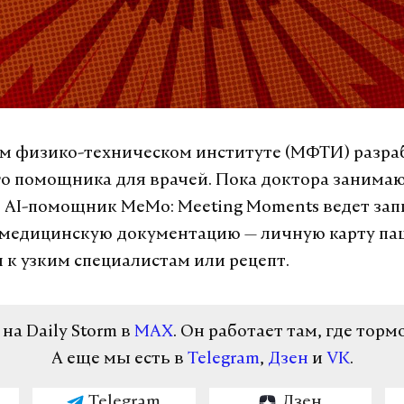
м физико-техническом институте (МФТИ) разра
о помощника для врачей. Пока доктора занима
 AI-помощник MeMo: Meeting Moments ведет зап
 медицинскую документацию — личную карту па
 к узким специалистам или рецепт.
а Daily Storm в
MAX
. Он работает там, где торм
А еще мы есть в
Telegram
,
Дзен
и
VK
.
Telegram
Дзен