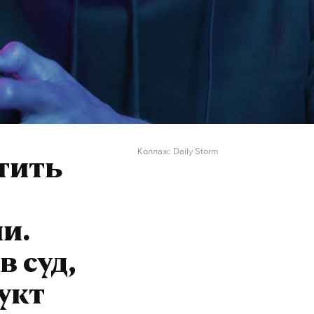
Коллаж: Daily Storm
тить
и.
в суд,
укт