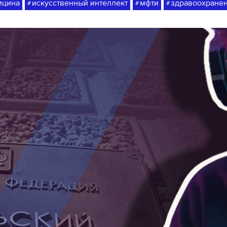
ицина
искусственный интеллект
мфти
здравоохране
#
#
#