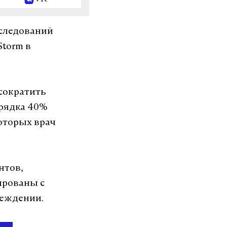
сследований
Storm в
 сократить
орядка 40%
которых врач
нтов,
ированы с
реждении.