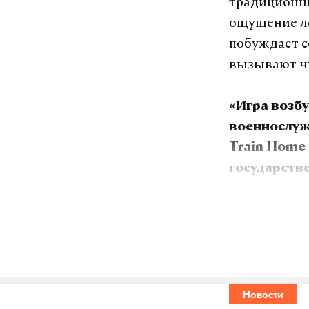
традиционны
ощущение ло
побуждает с
вызывают чу
«Игра возб
военнослуж
Train Home
государств
войны в Ро
историческ
корпуса, ч
здоровью и
секретарь.
Новости