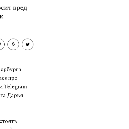
осит вред
к
тербурга
mes про
м Telegram-
рга Дарья
остоять