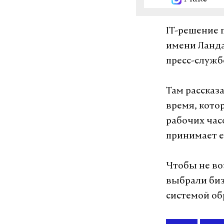
IT-решение 
имени Ланда
пресс-службе
Там рассказа
время, кото
рабочих час
принимает 
Чтобы не во
выбрали биз
системой об