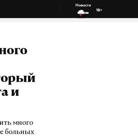
Новости
18+
ного
торый
а и
ить много
ше больных