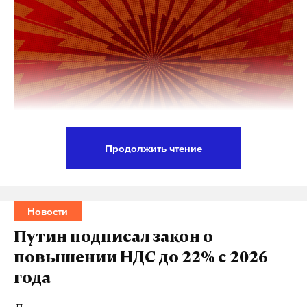
Макс
Telegram
Дзен
VK
ограничения
whatsapp
роскомнадзор
#
#
#
Продолжить чтение
В столице стартовала первая Московская
международная неделя видеоигр. Событие
объединяет ведущие компании отрасли и
Новости
геймеров из России и других стран.
Путин подписал закон о
повышении НДС до 22% с 2026
Мероприятие включает игровую выставку.
года
Корреспондент Daily Storm посетил стенд проекта
«Русы против ящеров — 2» — игры, где «славные