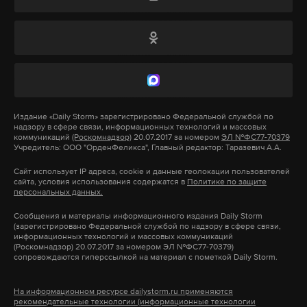
продукты с заменителем молочного жира. Теперь
площадке «VK Play Арена» также пройдет Ночь
они будут облагаться по ставке в 22%.
видеоигр. Участники смогут посоревноваться
друг с другом один на один в культовых онлайн-
Daily Storm изучил, какие продукты не затронет
играх. Те, кто предпочитает игры 80-90-х годов,
рост НДС. Мы также выяснили, как менялась
смогут посетить ретрозону.
цена последние три года даже с учетом льгот, — к
примеру, баранина, рыба, картофель и капуста
Издание
«Daily Storm»
зарегистрировано Федеральной службой по
надзору в сфере связи, информационных технологий и массовых
прибавили в цене 50% и выше.
Подпишитесь на Daily Storm в
MAX
. Он
коммуникаций
(Роскомнадзор)
20.07.2017 за номером
ЭЛ №ФС77-70379
Учредитель: ООО "ОрденФеликса", Главный редактор: Таразевич А.А.
работает там, где тормозит интернет.
Сайт использует IP адреса, cookie и данные геолокации пользователей
А еще мы есть в
Telegram
,
Дзен
и
VK
.
сайта, условия использования содержатся в
Политике по защите
Подпишитесь на Daily Storm в
MAX
. Он
персональных данных.
работает там, где тормозит интернет.
Макс
Telegram
Сообщения и материалы информационного издания Daily Storm
А еще мы есть в
Telegram
,
Дзен
и
VK
.
(зарегистрировано Федеральной службой по надзору в сфере связи,
информационных технологий и массовых коммуникаций
Дзен
VK
(Роскомнадзор) 20.07.2017 за номером ЭЛ №ФС77-70379)
Макс
Telegram
сопровождаются гиперссылкой на материал с пометкой Daily Storm.
москва
культура
видеоигры
#
#
#
Дзен
VK
На информационном ресурсе dailystorm.ru применяются
рекомендательные технологии (информационные технологии