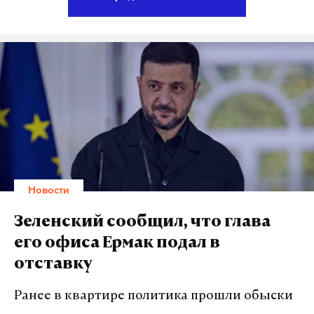
Отмечается, что, узнав о пыточной системе в
стройотряде, Нина Останина отправила
депутатский запрос в прокуратуру Санкт-
Петербурга, потребовав «максимально
прозрачного «разбора полетов».
В ответе на запрос Останиной прокуратура пишет,
что «проводимые в «Данко» мероприятия не
соответствовали общепринятым нормам морали».
Новости
По итогам проверки выговоры получили
проректор ЛЭТИ по молодежной политике О.В.
Зеленский сообщил, что глава
Иванова, начальник управления по молодежной
его офиса Ермак подал в
политике и воспитательной работе К.А.
отставку
Мулюкина, документовед управления по
молодежной политике и воспитательной работе
Ранее в квартире политика прошли обыски
Д.К. Федосов.