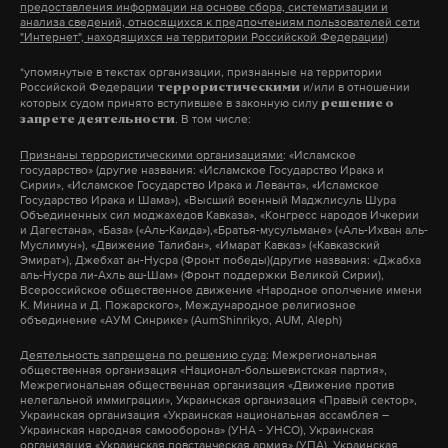
предоставления информации на основе сбора, систематизации и
анализа сведений, относящихся к предпочтениям пользователей сети
налоги
ндс
владимир путин
#
#
#
"Интернет", находящихся на территории Российской Федерации)
*упомянутые в текстах организации, признанные на территории
Российской Федерации
и/или в отношении
террористическими
которых судом принято вступившее в законную силу
решение о
. В том числе:
запрете деятельности
Признаны террористическими организациями
: «Исламское
государство» (другие названия: «Исламское Государство Ирака и
Сирии», «Исламское Государство Ирака и Леванта», «Исламское
Государство Ирака и Шама»), «Высший военный Маджлисуль Шура
Объединенных сил моджахедов Кавказа», «Конгресс народов Ичкерии
и Дагестана», «База» («Аль-Каида»),«Братья-мусульмане» («Аль-Ихван аль-
Муслимун»), «Движение Талибан», «Имарат Кавказ» («Кавказский
Эмират»), Джебхат ан-Нусра (Фронт победы)(другие названия: «Джабха
аль-Нусра ли-Ахль аш-Шам» (Фронт поддержки Великой Сирии),
Всероссийское общественное движение «Народное ополчение имени
К. Минина и Д. Пожарского», Международное религиозное
объединение «АУМ Синрике» (AumShinrikyo, AUM, Aleph)
Деятельность запрещена по решению суда
: Межрегиональная
общественная организация «Национал-большевистская партия»,
Межрегиональная общественная организация «Движение против
нелегальной иммиграции», Украинская организация «Правый сектор»,
Украинская организация «Украинская национальная ассамблея –
Украинская народная самооборона» (УНА - УНСО), Украинская
организация «Украинская повстанческая армия» (УПА), Украинская