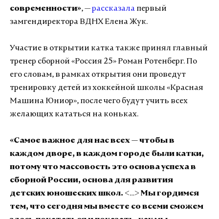
современности»
, —
рассказала
первый
замгендиректора ВДНХ Елена Жук.
Участие в открытии катка также принял главный
тренер сборной «Россия 25» Роман Ротенберг. По
его словам, в рамках открытия они проведут
тренировку детей из хоккейной школы «Красная
Машина Юниор», после чего будут учить всех
желающих кататься на коньках.
«Самое важное для нас всех — чтобы в
каждом дворе, в каждом городе были катки,
потому что массовость это основа успеха в
сборной России, основа для развития
детских юношеских школ.
<…>
Мы гордимся
тем, что сегодня мы вместе со всеми сможем