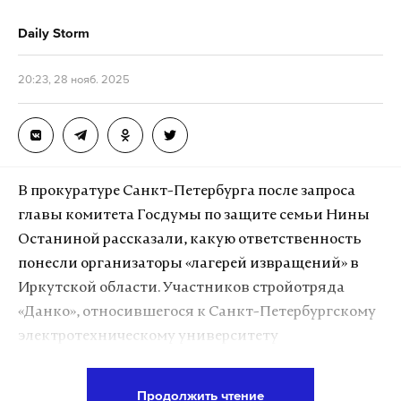
Daily Storm
20:23, 28 нояб. 2025
В прокуратуре Санкт-Петербурга после запроса
главы комитета Госдумы по защите семьи Нины
Останиной рассказали, какую ответственность
понесли организаторы «лагерей извращений» в
Иркутской области. Участников стройотряда
«Данко», относившегося к Санкт-Петербургскому
электротехническому университету
(ЛЭТИ),
заставляли раздеваться и заниматься
различными непристойностями.
Продолжить чтение