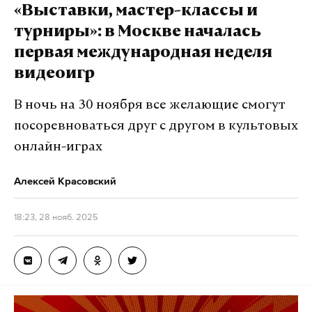
других мессенджеров»
, — добавили в
«Выставки, мастер-классы и
регуляторе и рекомендовали россиянам
турниры»: в Москве началась
«переходить на национальные сервисы».
первая международная неделя
видеоигр
В ведомстве заключили: «В случае, если
требования российского законодательства так и
В ночь на 30 ноября все желающие смогут
не будут выполнены мессенджером, он будет
посоревноваться друг с другом в культовых
полностью заблокирован».
онлайн-играх
*принадлежит Meta, организация признана
Алексей Красовский
экстремистской и запрещена в РФ
18:23, 28 нояб. 2025
Подпишитесь на Daily Storm в
MAX
. Он
работает там, где тормозит интернет.
А еще мы есть в
Telegram
,
Дзен
и
VK
.