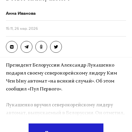
Анна Иванова
15:11, 26 мар. 2026
Президент Белоруссии Александр Лукашенко
подарил своему северокорейскому лидеру Ким
Чен Ыну автомат «на всякий случай». Об этом
сообщил «Пул Первого».
Лукашенко вручил северокорейскому лидеру
автомат, выпускаемый в Белоруссии. Он отметил,
что в республике начали производство
стрелкового оружия. Наблюдая за тем, как Ким