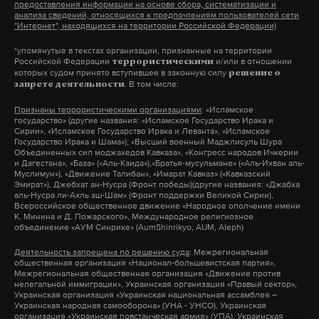
воспитывается в полной семье. Она, по данным
предоставления информации на основе сбора, систематизации и
анализа сведений, относящихся к предпочтениям пользователей сети
МВД, является благополучной. Ранее в поле
"Интернет", находящихся на территории Российской Федерации)
зрения правоохранителей подросток не попадал.
*упомянутые в текстах организации, признанные на территории
Российской Федерации
и/или в отношении
террористическими
которых судом принято вступившее в законную силу
решение о
Следственный комитет уже
возбудил
уголовные
. В том числе:
запрете деятельности
дела по нескольким статьям: «Покушение на
Признаны террористическими организациями
: «Исламское
убийство двух или более лиц», «Халатность» и
государство» (другие названия: «Исламское Государство Ирака и
Сирии», «Исламское Государство Ирака и Леванта», «Исламское
«Оказание услуг, не отвечающих требованиям
Государство Ирака и Шама»), «Высший военный Маджлисуль Шура
Объединенных сил моджахедов Кавказа», «Конгресс народов Ичкерии
безопасности жизни или здоровья граждан».
и Дагестана», «База» («Аль-Каида»),«Братья-мусульмане» («Аль-Ихван аль-
Муслимун»), «Движение Талибан», «Имарат Кавказ» («Кавказский
Эмират»), Джебхат ан-Нусра (Фронт победы)(другие названия: «Джабха
Прокуратура региона проверит обеспечение
аль-Нусра ли-Ахль аш-Шам» (Фронт поддержки Великой Сирии),
Всероссийское общественное движение «Народное ополчение имени
безопасных условий для учащихся и педагогов,
К. Минина и Д. Пожарского», Международное религиозное
объединение «АУМ Синрике» (AumShinrikyo, AUM, Aleph)
даст оценку соблюдению пропускного режима в
школе.
Деятельность запрещена по решению суда
: Межрегиональная
общественная организация «Национал-большевистская партия»,
Межрегиональная общественная организация «Движение против
нелегальной иммиграции», Украинская организация «Правый сектор»,
Украинская организация «Украинская национальная ассамблея –
Подпишитесь на Daily Storm в
MAX
. Он
Украинская народная самооборона» (УНА - УНСО), Украинская
организация «Украинская повстанческая армия» (УПА), Украинская