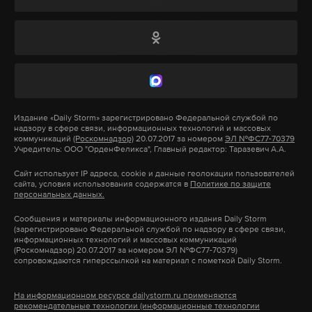
Подпишитесь на Daily Storm в
MAX
. Он
Нападавший и пострадавшая девочка находятся
работает там, где тормозит интернет.
в больнице. Их жизни ничего не угрожает,
А еще мы есть в
Telegram
,
Дзен
и
VK
.
заявили в Минздраве региона. Занятия в школе
Макс
Telegram
были приостановлены. С некоторыми учениками
работают психологи,
сообщила
директор учебного
Издание
«Daily Storm»
зарегистрировано Федеральной службой по
Дзен
VK
учреждения.
надзору в сфере связи, информационных технологий и массовых
коммуникаций
(Роскомнадзор)
20.07.2017 за номером
ЭЛ №ФС77-70379
Учредитель: ООО "ОрденФеликса", Главный редактор: Таразевич А.А.
превышение полномочий
задержание
По
словам
других учеников, нападавший был
#
#
Сайт использует IP адреса, cookie и данные геолокации пользователей
тихоней, ни с кем не конфликтовал, но и друзей в
сайта, условия использования содержатся в
Политике по защите
ставропольский край
#
персональных данных.
классе не имел. Местные СМИ также писали, что
виновник ЧП увлекается шахматами и
Сообщения и материалы информационного издания Daily Storm
(зарегистрировано Федеральной службой по надзору в сфере связи,
неоднократно занимал призовые места на
информационных технологий и массовых коммуникаций
(Роскомнадзор) 20.07.2017 за номером ЭЛ №ФС77-70379)
соревнованиях по боевым искусствам.
сопровождаются гиперссылкой на материал с пометкой Daily Storm.
Напавший ученик ранее не состоял на учете,
На информационном ресурсе dailystorm.ru применяются
рекомендательные технологии (информационные технологии