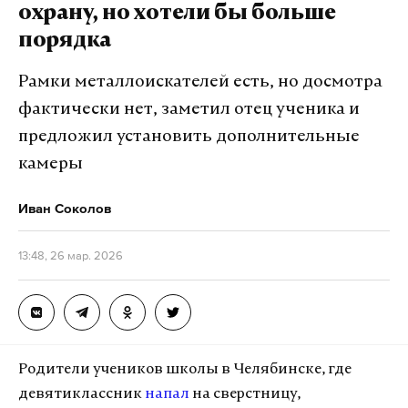
охрану, но хотели бы больше
порядка
Подпишитесь на Daily Storm в
MAX
. Он
Рамки металлоискателей есть, но досмотра
работает там, где тормозит интернет.
фактически нет, заметил отец ученика и
А еще мы есть в
Telegram
,
Дзен
и
VK
.
предложил установить дополнительные
Макс
Telegram
камеры
Дзен
VK
Иван Соколов
13:48, 26 мар. 2026
запрет
суд
фильм
#
#
#
Родители учеников школы в Челябинске, где
девятиклассник
напал
на сверстницу,