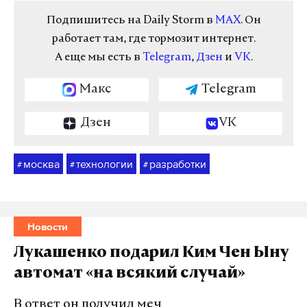
Подпишитесь на Daily Storm в
MAX
. Он
работает там, где тормозит интернет.
А еще мы есть в
Telegram
,
Дзен
и
VK
.
Макс
Telegram
Дзен
VK
москва
технологии
разработки
#
#
#
Новости
Лукашенко подарил Ким Чен Ыну
автомат «на всякий случай»
В ответ он получил меч