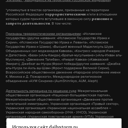
Подпишитесь на Daily Storm в
MAX
. Он
"Интернет", находящихся на территории Российской Федерации)
работает там, где тормозит интернет.
*упомянутые в текстах организации, признанные на территории
Российской Федерации
и/или в отношении
террористическими
А еще мы есть в
Telegram
,
Дзен
и
VK
.
которых судом принято вступившее в законную силу
решение о
. В том числе:
запрете деятельности
Макс
Telegram
Признаны террористическими организациями
: «Исламское
государство» (другие названия: «Исламское Государство Ирака и
Дзен
VK
Сирии», «Исламское Государство Ирака и Леванта», «Исламское
Государство Ирака и Шама»), «Высший военный Маджлисуль Шура
Объединенных сил моджахедов Кавказа», «Конгресс народов Ичкерии
и Дагестана», «База» («Аль-Каида»),«Братья-мусульмане» («Аль-Ихван аль-
Муслимун»), «Движение Талибан», «Имарат Кавказ» («Кавказский
Эмират»), Джебхат ан-Нусра (Фронт победы)(другие названия: «Джабха
аль-Нусра ли-Ахль аш-Шам» (Фронт поддержки Великой Сирии),
Всероссийское общественное движение «Народное ополчение имени
К. Минина и Д. Пожарского», Международное религиозное
Комментатор Губерниев — о
объединение «АУМ Синрике» (AumShinrikyo, AUM, Aleph)
снятии санкций МОК с
Деятельность запрещена по решению суда
: Межрегиональная
Олимпийского комитета
общественная организация «Национал-большевистская партия»,
Межрегиональная общественная организация «Движение против
России: Это отлично, но
нелегальной иммиграции», Украинская организация «Правый сектор»,
Украинская организация «Украинская национальная ассамблея –
сложности у спортсменов все
Украинская народная самооборона» (УНА - УНСО), Украинская
организация «Украинская повстанческая армия» (УПА), Украинская
равно будут
организация «Тризуб им. Степана Бандеры», Украинская организация
«Братство», Межрегиональное общественное объединение –
Эксперт заметил, что такое решение
Используя сайт dailystorm.ru,