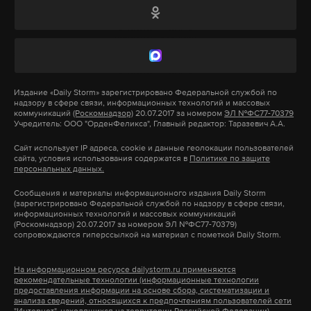
А еще мы есть в
Telegram
,
Дзен
и
VK
.
При этом в РФС обращали внимание, что на
Макс
Telegram
руководство УЕФА оказывается серьезное
политическое давление со стороны ряда стран
Дзен
VK
Европы, но в организации также ведут работу по
Издание
«Daily Storm»
зарегистрировано Федеральной службой по
надзору в сфере связи, информационных технологий и массовых
вопросу возвращения РФ и заинтересованы в
коммуникаций
(Роскомнадзор)
20.07.2017 за номером
ЭЛ №ФС77-70379
иран
перемирие
сша
Учредитель: ООО "ОрденФеликса", Главный редактор: Таразевич А.А.
#
#
#
этом.
Сайт использует IP адреса, cookie и данные геолокации пользователей
сайта, условия использования содержатся в
Политике по защите
7 июля исполком МОК решил временно
отменить
персональных данных.
отстранение Олимпийского комитета России
Сообщения и материалы информационного издания Daily Storm
(ОКР), действовавшее с октября 2023 года. Кроме
(зарегистрировано Федеральной службой по надзору в сфере связи,
информационных технологий и массовых коммуникаций
того, МОК отозвал рекомендации для
(Роскомнадзор) 20.07.2017 за номером ЭЛ №ФС77-70379)
сопровождаются гиперссылкой на материал с пометкой Daily Storm.
международных федераций об ограничениях в
отношении российских спортсменов и команд.
На информационном ресурсе dailystorm.ru применяются
рекомендательные технологии (информационные технологии
предоставления информации на основе сбора, систематизации и
анализа сведений, относящихся к предпочтениям пользователей сети