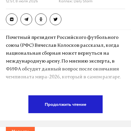
12:51, 8 июля 2026
Коллаж: Daily Storm
москва
штраф
благоустройство
#
#
#
Почетный президент Российского футбольного
союза (РФС) Вячеслав Колосков рассказал, когда
национальная сборная может вернуться на
международную арену. По мнению эксперта, в
ФИФА обсудят данный вопрос после окончания
чемпионата мира-2026, который в самом разгаре.
«Инфантино (глава ФИФА. — Примеч. Daily Storm)
ранее вскользь намекнул о том, что с учетом
Продолжить чтение
новых решений Международного олимпийского
комитета (МОК) ФИФА может вернуться к
рассмотрению вопроса о дисквалификации