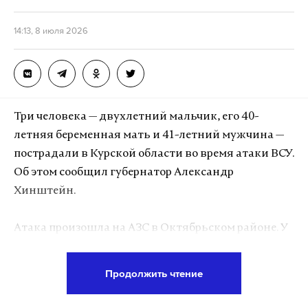
14:13, 8 июля 2026
Три человека — двухлетний мальчик, его 40-
летняя беременная мать и 41-летний мужчина —
пострадали в Курской области во время атаки ВСУ.
Об этом сообщил губернатор Александр
Хинштейн.
Атака произошла на АЗС в Октябрьском районе. У
всех пострадавших диагностированы слепые
осколочные ранения, они доставлены в
Продолжить чтение
областную больницу. Глава региона отметил, что
сама АЗС серьезно не повреждена благодаря