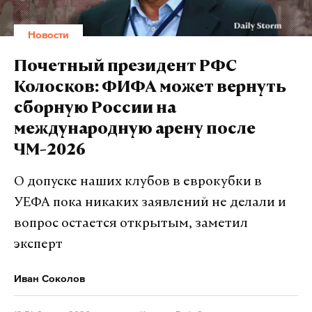
уже поступила добровольно, остальные
материалы переданы для принудительного
Новости
взыскания. Приоритетом остается профилактика,
однако при грубых нарушениях применяются
Почетный президент РФС
административные меры. Для разъяснения
Колосков: ФИФА может вернуть
требований и предотвращения ошибок
сборную России на
предпринимателям доступна платформа
международную арену после
«Открытый контроль».
ЧМ-2026
О допуске наших клубов в еврокубки в
Подпишитесь на Daily Storm в
MAX
. Он
УЕФА пока никаких заявлений не делали и
работает там, где тормозит интернет.
вопрос остается открытым, заметил
А еще мы есть в
Telegram
,
Дзен
и
VK
.
эксперт
Макс
Telegram
Иван Соколов
Дзен
VK