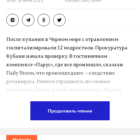
19:56, 18 июля 2023
Коллаж: Daily Storm
После купания в Черном море с отравлением
госпитализировали 12 подростков. Прокуратура
Кубани начала проверку. В гостиничном
комплексе «Парус», где все произошло, сказали
Daily Storm, что произошедшее — следствие
ротавируса. Ничего страшного, по словам
сотрудника базы, в этой ситуации нет. Просто
родители «наделали слишком много шума».
Продолжить чтение
Изначально прокуратура сообщала, что вместе с
детьми пострадал их тренер. Однако работник
спортбазы уточнил, что тренер, приехавший с
Новости