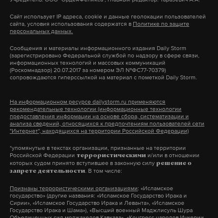
6 января 2021 года сторонники Трампа ворвались
Сайт использует IP адреса, cookie и данные геолокации пользователей
краснодарский край
кубань
туапсе
смерч
#
#
#
#
сайта, условия использования содержатся в
Политике по защите
в здание Конгресса из-за недовольства
персональных данных.
подростки
отравление
юг
база отдыха
#
#
#
#
результатами президентских выборов. Они
Сообщения и материалы информационного издания Daily Storm
планировали сорвать утверждение результатов,
(зарегистрировано Федеральной службой по надзору в сфере связи,
информационных технологий и массовых коммуникаций
согласно которым победил Байден.
(Роскомнадзор) 20.07.2017 за номером ЭЛ №ФС77-70379)
сопровождаются гиперссылкой на материал с пометкой Daily Storm.
Люди были уверены в массовых
На информационном ресурсе dailystorm.ru применяются
фальсификациях. Позднее экс-президент США
рекомендательные технологии (информационные технологии
предоставления информации на основе сбора, систематизации и
назвал участников протестов «великими
анализа сведений, относящихся к предпочтениям пользователей сети
"Интернет", находящихся на территории Российской Федерации)
патриотами» своей страны.
*упомянутые в текстах организации, признанные на территории
Российской Федерации
и/или в отношении
террористическими
которых судом принято вступившее в законную силу
решение о
Подпишитесь на Daily Storm в
MAX
. Он
. В том числе:
запрете деятельности
работает там, где тормозит интернет.
Признаны террористическими организациями
: «Исламское
государство» (другие названия: «Исламское Государство Ирака и
А еще мы есть в
Telegram
,
Дзен
и
VK
.
Сирии», «Исламское Государство Ирака и Леванта», «Исламское
Государство Ирака и Шама»), «Высший военный Маджлисуль Шура
Объединенных сил моджахедов Кавказа», «Конгресс народов Ичкерии