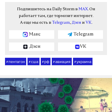
Подпишитесь на Daily Storm в
MAX
. Он
работает там, где тормозит интернет.
А еще мы есть в
Telegram
,
Дзен
и
VK
.
Макс
Telegram
Дзен
VK
пентагон
сша
рф
авиация
украина
#
#
#
#
#