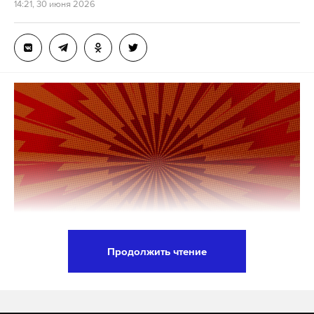
14:21, 30 июня 2026
Дзен
VK
атака бпла
смерть
погибшие
#
#
#
Продолжить чтение
В Еврокомиссии опровергли информацию о
планируемом полном запрете на выдачу