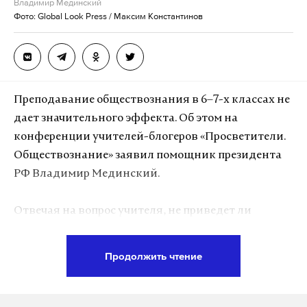
Владимир Мединский
Макс
Telegram
Фото: Global Look Press / Максим Константинов
Дзен
VK
культура
фестиваль
театр
#
#
#
Преподавание обществознания в 6–7-х классах не
дает значительного эффекта. Об этом на
конференции учителей-блогеров «Просветители.
Обществознание» заявил помощник президента
РФ Владимир Мединский.
Отвечая на вопрос учителя, не приведет ли
исключение курса до 9-го класса к пробелам в
правовой и финансовой грамотности, Мединский
Продолжить чтение
отметил, что не разделяет таких опасений.
«Не надо пребывать в иллюзии, что преподавание