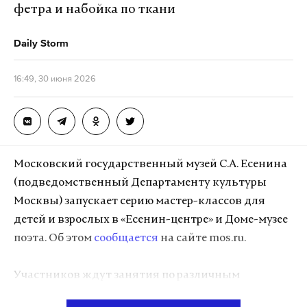
фетра и набойка по ткани
Информация представлена в развернутом виде и
в формате мини-статей. В ближайшее время
Daily Storm
раздел дополнят данными о других памятниках,
отреставрированных в Москве за последние 15
16:49, 30 июня 2026
лет.
Подпишитесь на Daily Storm в
MAX
. Он
Московский государственный музей С.А. Есенина
работает там, где тормозит интернет.
(подведомственный Департаменту культуры
А еще мы есть в
Telegram
,
Дзен
и
VK
.
Москвы) запускает серию мастер-классов для
Макс
Telegram
детей и взрослых в «Есенин-центре» и Доме-музее
поэта. Об этом
сообщается
на сайте mos.ru.
Дзен
VK
Участников ждут занятия по различным
архитектура
культура
фото
#
#
#
техникам: от гравюры и монотипии до масляной