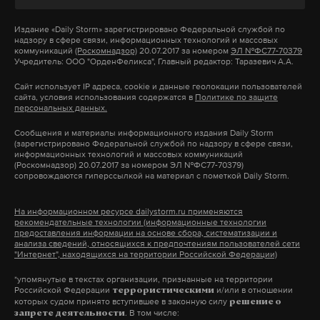
возможном тотальном запрете на въезд россиян в
Шенгенскую зону. Процесс согласования нового
Издание
«Daily Storm»
зарегистрировано Федеральной службой по
надзору в сфере связи, информационных технологий и массовых
санкционного пакета продолжается.
коммуникаций
(Роскомнадзор)
20.07.2017 за номером
ЭЛ №ФС77-70379
Учредитель: ООО "ОрденФеликса", Главный редактор: Таразевич А.А.
Сайт использует IP адреса, cookie и данные геолокации пользователей
сайта, условия использования содержатся в
Политике по защите
Подпишитесь на Daily Storm в
MAX
. Он
персональных данных.
работает там, где тормозит интернет.
Сообщения и материалы информационного издания Daily Storm
А еще мы есть в
Telegram
,
Дзен
и
VK
.
(зарегистрировано Федеральной службой по надзору в сфере связи,
информационных технологий и массовых коммуникаций
(Роскомнадзор) 20.07.2017 за номером ЭЛ №ФС77-70379)
Макс
Telegram
сопровождаются гиперссылкой на материал с пометкой Daily Storm.
Дзен
VK
На информационном ресурсе dailystorm.ru применяются
рекомендательные технологии (информационные технологии
предоставления информации на основе сбора, систематизации и
анализа сведений, относящихся к предпочтениям пользователей сети
виза
россияне
евросоюз
#
#
#
"Интернет", находящихся на территории Российской Федерации)
*упомянутые в текстах организации, признанные на территории
Российской Федерации
и/или в отношении
террористическими
которых судом принято вступившее в законную силу
решение о
. В том числе:
запрете деятельности