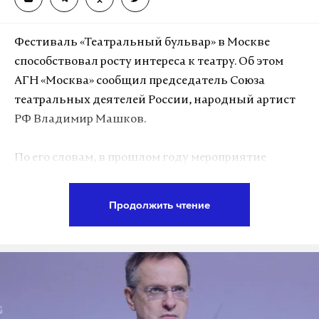
атака бпла
подмосковье
егорьевск
#
#
#
Фестиваль «Театральный бульвар» в Москве
способствовал росту интереса к театру. Об этом
АГН «Москва» сообщил председатель Союза
театральных деятелей России, народный артист
РФ Владимир Машков.
По его словам, в прошлом году мероприятие
посетили два миллиона человек. Машков также
отметил, что по статистике, за последние два года
Продолжить чтение
значительно увеличилось число зрителей,
которые либо не имели возможности сходить в
театр, либо не были там давно. Он поблагодарил
мэра Москвы Сергея Собянина за создание и
проведение фестиваля, а также подчеркнул, что
столица является абсолютным театральным