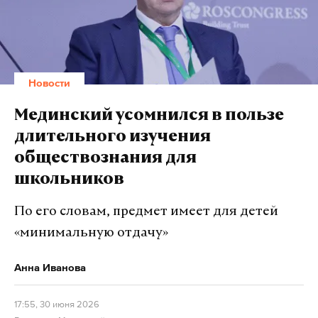
лидером в мире. По его мнению, театр — это «самое
живое место и единственное место, где чудо еще
сохранилось».
Новости
Фестиваль проходит в рамках городского проекта
«Лето в Москве», который в этом году посвящен
Мединский усомнился в пользе
теме «Время быть вместе». Проект объединяет
длительного изучения
жителей и гостей столицы на прогулках,
обществознания для
культурных, спортивных и благотворительных
школьников
событиях. Площадки работают во всех округах
города.
По его словам, предмет имеет для детей
«минимальную отдачу»
Подпишитесь на Daily Storm в
MAX
. Он
Анна Иванова
работает там, где тормозит интернет.
А еще мы есть в
Telegram
,
Дзен
и
VK
.
17:55, 30 июня 2026