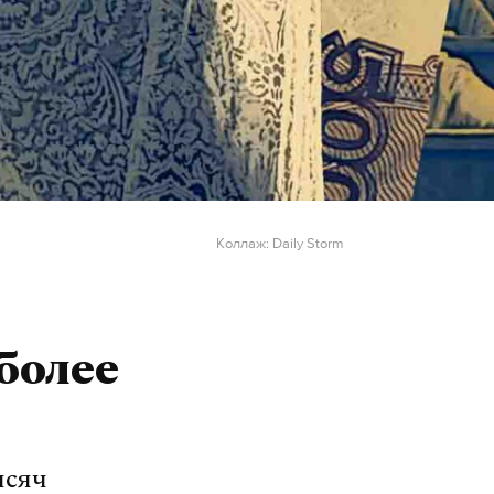
Коллаж: Daily Storm
более
ысяч