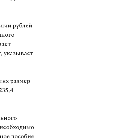
ячи рублей.
чного
вает
, указывает
тях размер
235,4
льного
т необходимо
ное пособие