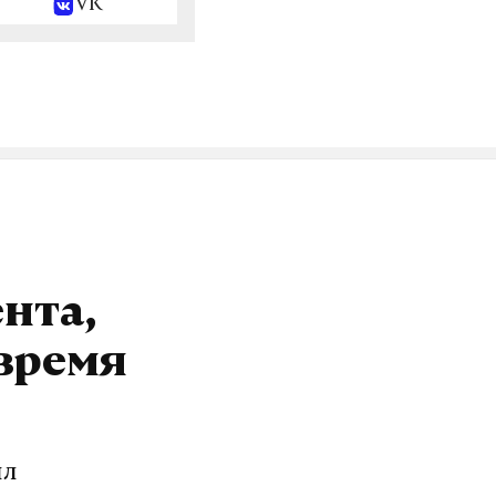
VK
нта,
время
ил