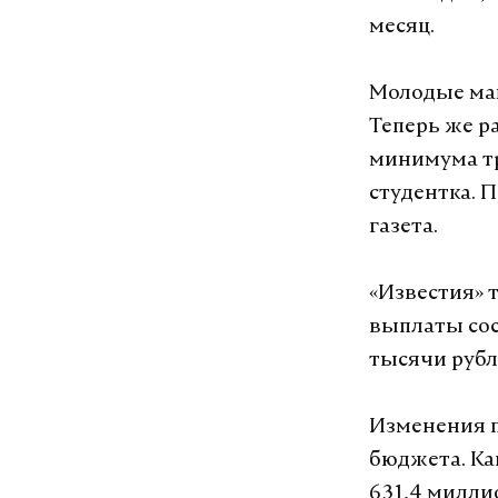
месяц.
Молодые мам
Теперь же р
минимума тр
студентка. 
газета.
«Известия» 
выплаты сост
тысячи рубл
Изменения п
бюджета. Ка
631,4 милли