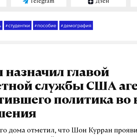
Telegram
Дзен
ь
студентки
пособие
демография
#
#
#
 назначил главой
етной службы США аге
тившего политика во 
шения
ого дома отметил, что Шон Курран прояв