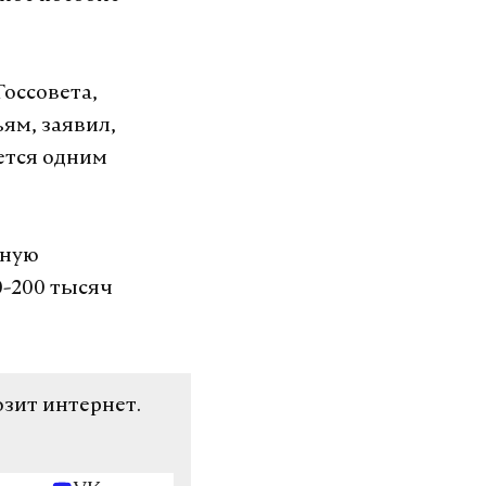
Госсовета,
ям, заявил,
ется одним
нную
0-200 тысяч
озит интернет.