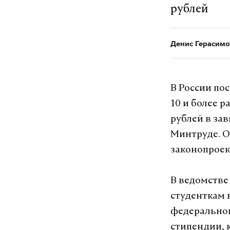
рублей
Денис Герасимо
В России по
10 и более р
рублей в за
Минтруде. О
законопроек
В ведомстве
студенткам 
федеральног
стипендии, к