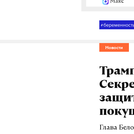
Макс
беременност
#
Новости
Трамп
Секр
защи
поку
Глава Бел