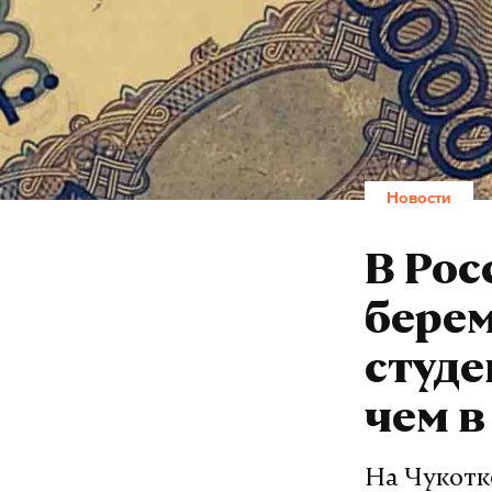
Новости
В Рос
берем
студе
чем в
На Чукотк