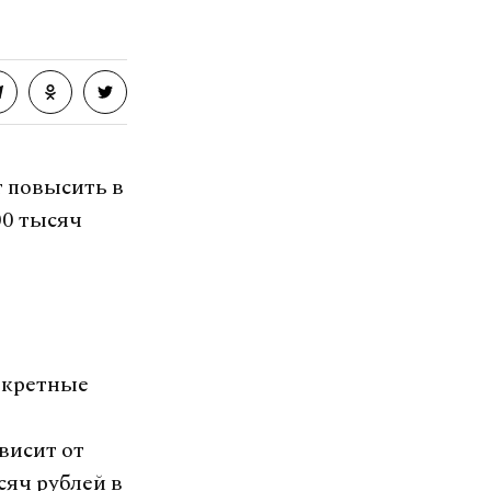
т повысить в
00 тысяч
т
декретные
висит от
сяч рублей в