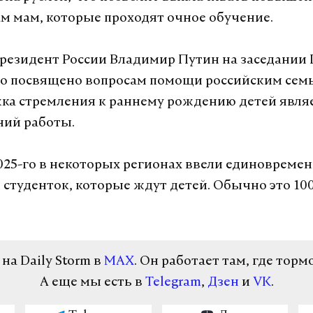
м мам, которые проходят очное обучение.
президент России Владимир Путин на заседании 
о посвящено вопросам помощи российским семь
ка стремления к раннему рождению детей явля
ний работы.
2025-го в некоторых регионах ввели единовреме
 студенток, которые ждут детей. Обычно это 10
а Daily Storm в
MAX
. Он работает там, где торм
А еще мы есть в
Telegram
,
Дзен
и
VK
.