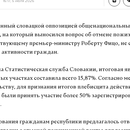
16:17, 5 июля 2026
нный словацкой оппозицией общенациональн
 на который выносился вопрос об отмене пожи
твующему премьер-министру Роберту Фицо, не 
й активности граждан.
а Статистическая служба Словакии, итоговая яв
ых участках составила всего 15,87%. Согласно м
ьству, для признания итогов плебисцита дейст
были принять участие более 50% зарегистрир
.
сования гражданам республики предлагалось отв