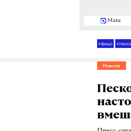
Макс
фицо
пенс
#
#
Новости
Песко
насто
вмеш