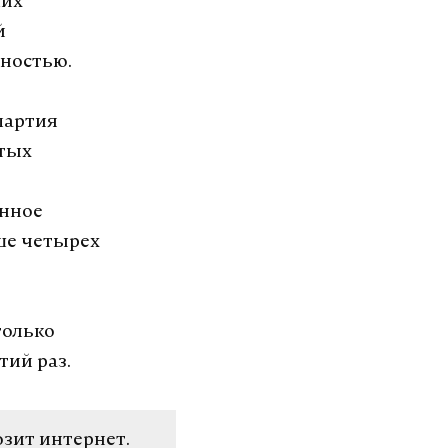
ших
й
пностью.
партия
ятых
енное
ше четырех
только
тий раз.
озит интернет.