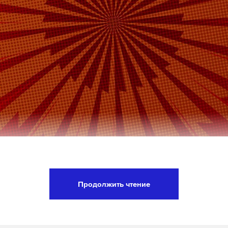
Telegram
Дзен
я
дмитрий песков
запад
украина
#
#
#
ША Дональд Трамп в ходе своего выступления 
по случаю 250-летия Соединенных Штатов заяви
Продолжить чтение
а вновь «отправить в небытие» серп и молот как
волов коммунизма, сообщает газета The New Yor
о дома отметил, что американский флаг уже делал