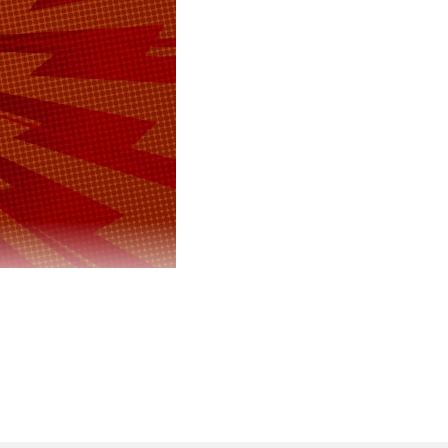
VK
в
л, что
 один из
k Times.
 это ранее,