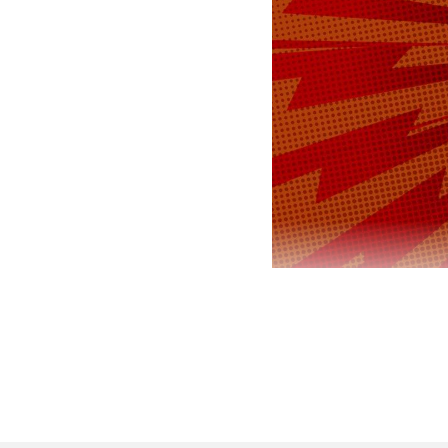
Макс
спецопераци
#
Президент С
Вашингтоне 
страна готов
главных сим
Глава Белог