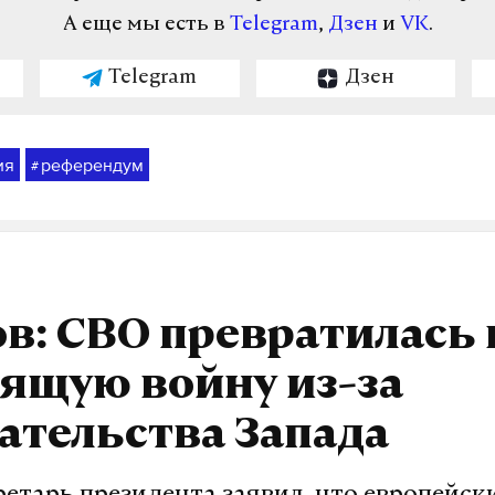
А еще мы есть в
Telegram
,
Дзен
и
VK
.
Telegram
Дзен
ия
референдум
#
в: СВО превратилась 
ящую войну из-за
ательства Запада