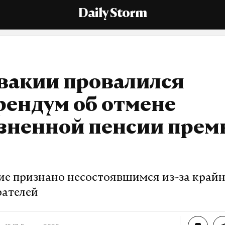
Daily Storm
вакии провалился
рендум об отмене
зненной пенсии прем
ие признано несостоявшимся из-за крайн
рателей