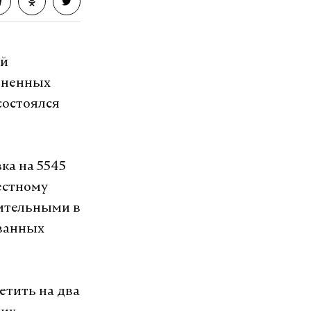
ый
зненных
состоялся
ка на 5545
естному
вительными в
ованных
етить на два