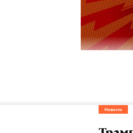
Специальная
вмешательст
журналисту 
«Идет война
Новости
Потому что
Продолжаетс
Париж, и Га