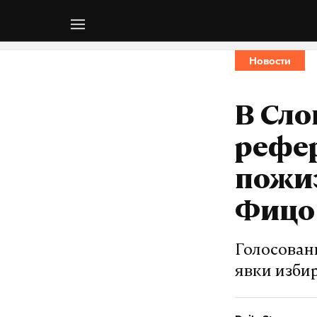
Новости
В Сло
рефе
пожи
Фицо
Голосован
явки изби