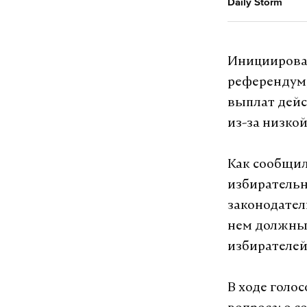
Daily Storm
Инициирова
референдум,
выплат дейс
из-за низко
Как сообщил
избирательн
законодател
нем должны 
избирателей
В ходе голо