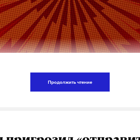
 военная операция превратилась в настоящую в
ва стран Запада, заявил Дмитрий Песков в инт
Продолжить чтение
Павлу Зарубину.
, это настоящая война. Вы знаете, почему во
 начиналось все как специальная военная опе
я как война, потому что за Киевом стоят и Б
ага, и Осло, и, к сожалению, Вашингтон. Пото