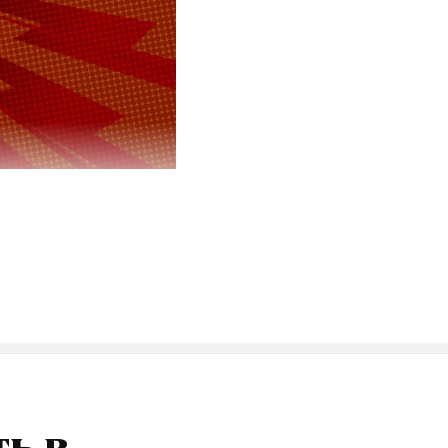
ойну из-за
ервью
йна?
рация.
ерлин, и
му что им