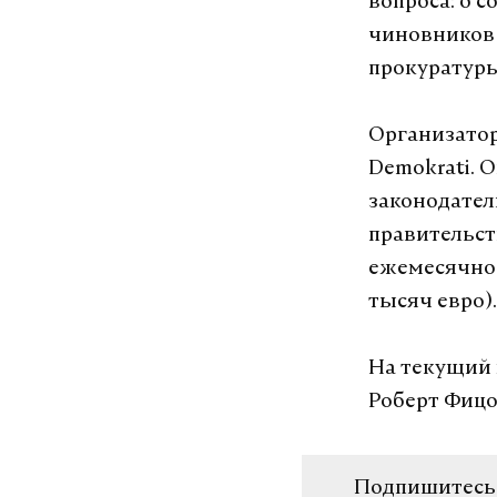
вопроса: о 
чиновников 
прокуратуры
Организатор
Demokrati. 
законодате
правительст
ежемесячное
тысяч евро)
На текущий 
Роберт Фицо
Подпишитесь н