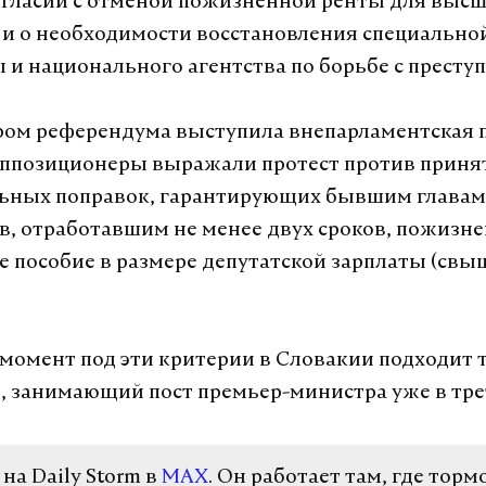
согласии с отменой пожизненной ренты для выс
и о необходимости восстановления специально
 и национального агентства по борьбе с престу
ом референдума выступила внепарламентская 
Оппозиционеры выражали протест против прин
льных поправок, гарантирующих бывшим главам
в, отработавшим не менее двух сроков, пожизн
 пособие в размере депутатской зарплаты (свы
.
момент под эти критерии в Словакии подходит 
, занимающий пост премьер-министра уже в тре
а Daily Storm в
MAX
. Он работает там, где торм