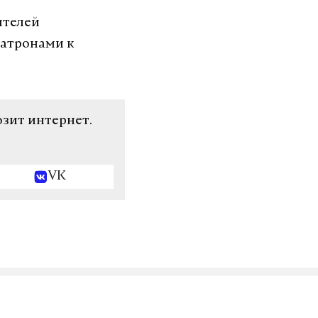
ителей
патронами к
озит интернет.
VK