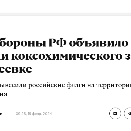
я
бпла
беспилотник
брянская область
миноборон
#
#
#
#
гомаз
в
журналист отдела «undefined»
бороны РФ объявило 
и коксохимического 
еевке
ывесили российские флаги на территори
тия
в
09:28, 19 февр. 2024