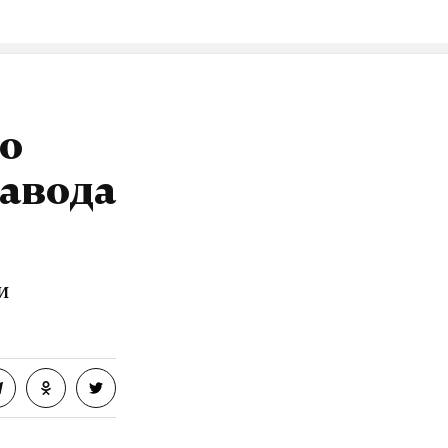
ы
о
завода
и