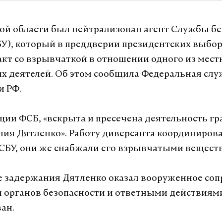
ой области был нейтрализован агент Службы б
У), который в преддверии президентских выбор
акт со взрывчаткой в отношении одного из мес
х деятелей. Об этом сообщила Федеральная слу
и РФ.
ии ФСБ, «вскрыта и пресечена деятельность г
лия Дятленко». Работу диверсанта координиров
СБУ, они же снабжали его взрывчатыми вещест
 задержания Дятленко оказал вооруженное со
 органов безопасности и ответными действиям
ван.