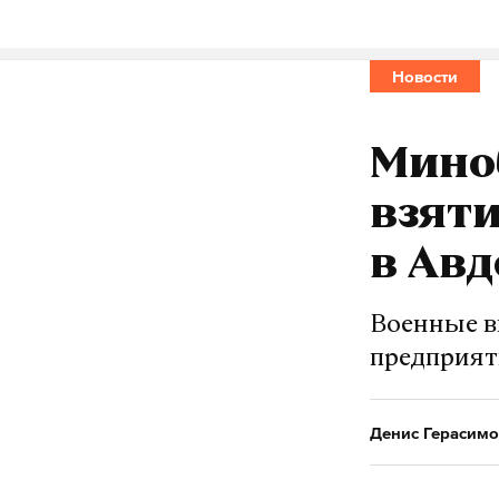
спецопераци
#
александр бо
#
Новости
Денис Герасимо
Мино
взяти
в Авд
Военные в
предприя
Денис Герасимо