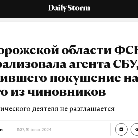
Daily Storm
орожской области ФС
ализовала агента СБУ
вившего покушение н
о из чиновников
ического деятеля не разглашается
в
11:37, 19 февр. 2024