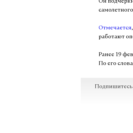
Он подчеркн
самолетного
Отмечается
работают о
Ранее 19 фе
По его слов
Подпишитесь н
Макс