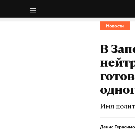
Новости
В Зап
нейтр
гото
одног
Имя полит
Денис Герасимо