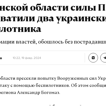
нской области силы 
ватили два украинск
илотника
ации властей, обошлось без пострадавш
в
10:22, 19 февр. 2024
области пресекли попытку Вооруженных сил Ук
таку с помощью беспилотников. Об этом сообщ
региона Александр Богомаз.