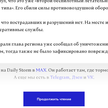
ул, что это уже «второй беспилотный летатель
 типа». Его сбили силы противовоздушной обор
, что пострадавших и разрушений нет. На месте
перативные службы.
враля глава региона уже сообщал об уничтожени
ам, тогда также не было зафиксировано поврежд
а Daily Storm в
MAX
. Он работает там, где торм
А еще мы есть в
Telegram
,
Дзен
и
VK
.
Telegram
Дзен
Продолжить чтение