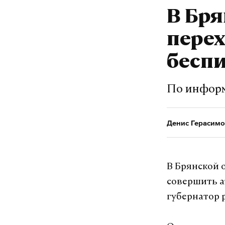
В Бря
перех
бесп
По информ
Денис Герасимо
В Брянской 
совершить а
губернатор 