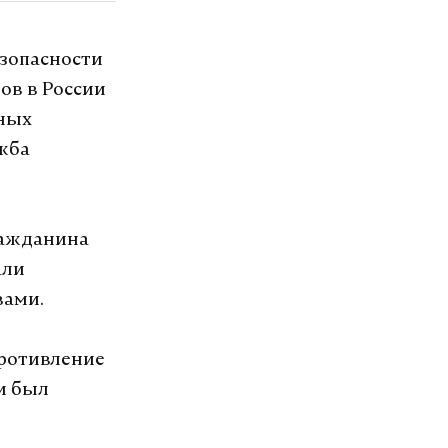
езопасности
ов в России
тных
жба
ражданина
али
вами.
противление
и был