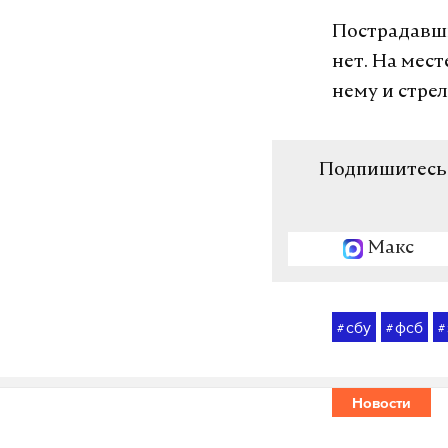
Пострадавши
нет. На мес
нему и стре
Подпишитесь н
Макс
сбу
фсб
#
#
#
Новости