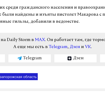
х среди гражданского населения и правоохран
те были найдены и изъяты пистолет Макарова с 
ляные гильзы, добавили в ведомстве.
а Daily Storm в
MAX
. Он работает там, где торм
А еще мы есть в
Telegram
,
Дзен
и
VK
.
Telegram
Дзен
запорожская область