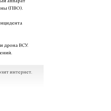
ный аппарат
оны (ПВО).
 инцидента
и дрона ВСУ.
ений.
озит интернет.
VK