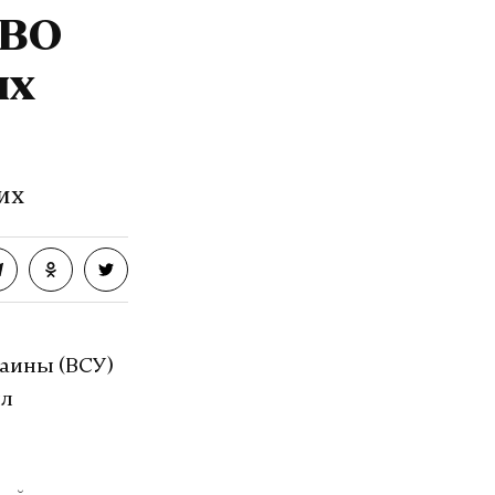
ПВО
их
их
раины (ВСУ)
ил