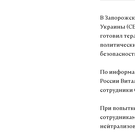
В Запорожск
Украины (СБ
готовил тер
политически
безопасност
По информац
России Вита
сотрудники 
При попытке
сотрудникам
нейтрализо