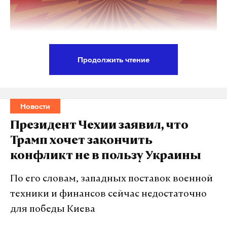
Продолжить чтение
Двухлетняя девочка погибла из-за отравления
неизвестным веществом в Тверской области.
Врачам удалось спасти родных ребенка.
Новости
Президент Чехии заявил, что
Инцидент произошел в Вышнем Волочке. 7 ноября
Трамп хочет закончить
мать и трое детей почувствовали себя плохо. У них
конфликт не в пользу Украины
появились признаки отравления. Спустя двое
суток, 9 ноября, уже у всех в семье поднялась
По его словам, западных поставок военной
температура, началась рвота, вместе с родителями
техники и финансов сейчас недостаточно
дети были госпитализированы.
для победы Киева