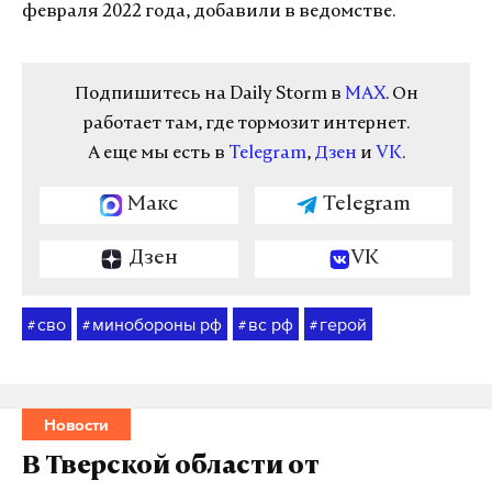
февраля 2022 года, добавили в ведомстве.
Подпишитесь на Daily Storm в
MAX
. Он
работает там, где тормозит интернет.
А еще мы есть в
Telegram
,
Дзен
и
VK
.
Макс
Telegram
Дзен
VK
сво
минобороны рф
вс рф
герой
#
#
#
#
Новости
В Тверской области от