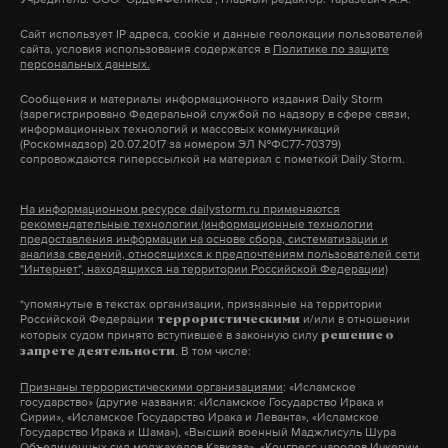
Собеседница Daily Storm добавила, что люди не
Сайт использует IP адреса, cookie и данные геолокации пользователей
сразу поняли, что происходит, и сначала
сайта, условия использования содержатся в
Политике по защите
персональных данных.
подумали, что это по сценарию.
Сообщения и материалы информационного издания Daily Storm
(зарегистрировано Федеральной службой по надзору в сфере связи,
информационных технологий и массовых коммуникаций
8 ноября пожар произошел в Хабаровском краевом
(Роскомнадзор) 20.07.2017 за номером ЭЛ №ФС77-70379)
театре драмы во время спектакля «Авантюристы».
сопровождаются гиперссылкой на материал с пометкой Daily Storm.
Зрителей эвакуировали. Никто не пострадал.
На информационном ресурсе dailystorm.ru применяются
рекомендательные технологии (информационные технологии
В начале октября огонь
уничтожил
визитную
предоставления информации на основе сбора, систематизации и
анализа сведений, относящихся к предпочтениям пользователей сети
карточку Дальнего Востока — краевой
"Интернет", находящихся на территории Российской Федерации)
музыкальный театр. Местная жительница
*упомянутые в текстах организации, признанные на территории
предположила, что инцидент мог случиться из-за
Российской Федерации
и/или в отношении
террористическими
которых судом принято вступившее в законную силу
решение о
непрофессионализма рабочих.
. В том числе:
запрете деятельности
хабаровск
театр
пожар
Признаны террористическими организациями
: «Исламское
#
#
#
государство» (другие названия: «Исламское Государство Ирака и
Сирии», «Исламское Государство Ирака и Леванта», «Исламское
Государство Ирака и Шама»), «Высший военный Маджлисуль Шура
Объединенных сил моджахедов Кавказа», «Конгресс народов Ичкерии