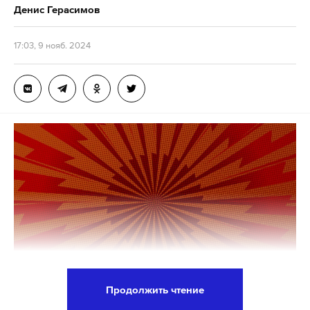
Несмотря на все усилия медиков, спасти
Денис Герасимов
двухлетнюю девочку не удалось, она скончалась
в медицинском учреждении. У матери с отцом
17:03, 9 нояб. 2024
остались восьмилетний сын и четырехлетняя
дочь.
Предположительно, семья отравилась
неизвестным веществом. По факту
произошедшего проводится проверка,
устанавливаются обстоятельства случившегося.
Прокуратура держит ход разбирательства на
контроле.
В сентябре в Красноярском крае шесть человек из
одной семьи попали в больницу после ужина
пельменями, им стало плохо. Взрослых удалось
Продолжить чтение
спасти, но четверо детей погибли. Оказалось, что