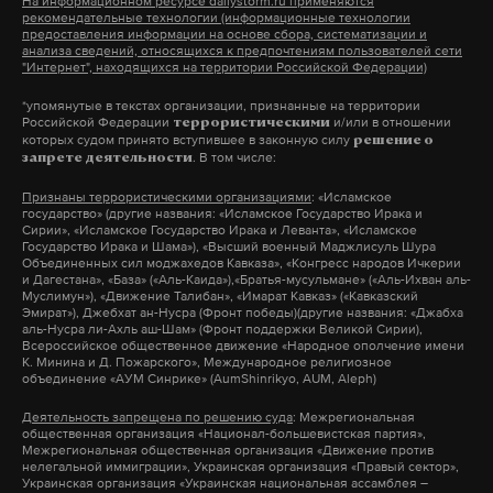
На информационном ресурсе dailystorm.ru применяются
рекомендательные технологии (информационные технологии
предоставления информации на основе сбора, систематизации и
анализа сведений, относящихся к предпочтениям пользователей сети
"Интернет", находящихся на территории Российской Федерации)
*упомянутые в текстах организации, признанные на территории
Российской Федерации
и/или в отношении
террористическими
которых судом принято вступившее в законную силу
решение о
. В том числе:
запрете деятельности
Признаны террористическими организациями
: «Исламское
государство» (другие названия: «Исламское Государство Ирака и
Сирии», «Исламское Государство Ирака и Леванта», «Исламское
Государство Ирака и Шама»), «Высший военный Маджлисуль Шура
Объединенных сил моджахедов Кавказа», «Конгресс народов Ичкерии
и Дагестана», «База» («Аль-Каида»),«Братья-мусульмане» («Аль-Ихван аль-
Муслимун»), «Движение Талибан», «Имарат Кавказ» («Кавказский
Эмират»), Джебхат ан-Нусра (Фронт победы)(другие названия: «Джабха
аль-Нусра ли-Ахль аш-Шам» (Фронт поддержки Великой Сирии),
Всероссийское общественное движение «Народное ополчение имени
К. Минина и Д. Пожарского», Международное религиозное
объединение «АУМ Синрике» (AumShinrikyo, AUM, Aleph)
Деятельность запрещена по решению суда
: Межрегиональная
общественная организация «Национал-большевистская партия»,
Межрегиональная общественная организация «Движение против
нелегальной иммиграции», Украинская организация «Правый сектор»,
Украинская организация «Украинская национальная ассамблея –