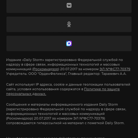
Всю подробную информацию о программе и
расписании концертов можно найти на
Подпишитесь на Daily Storm в
MAX
. Он
официальном
сайте
проекта «Пасхальный дар».
работает там, где тормозит интернет.
москва
фестиваль
пасхальный дар
#
#
#
А еще мы есть в
Telegram
,
Дзен
и
VK
.
Макс
Telegram
Издание
«Daily Storm»
зарегистрировано Федеральной службой по
Дзен
VK
надзору в сфере связи, информационных технологий и массовых
коммуникаций
(Роскомнадзор)
20.07.2017 за номером
ЭЛ №ФС77-70379
Учредитель: ООО "ОрденФеликса", Главный редактор: Таразевич А.А.
турция
погибшие
нападение на школы
#
#
#
Сайт использует IP адреса, cookie и данные геолокации пользователей
сайта, условия использования содержатся в
Политике по защите
персональных данных.
Сообщения и материалы информационного издания Daily Storm
(зарегистрировано Федеральной службой по надзору в сфере связи,
информационных технологий и массовых коммуникаций
(Роскомнадзор) 20.07.2017 за номером ЭЛ №ФС77-70379)
сопровождаются гиперссылкой на материал с пометкой Daily Storm.