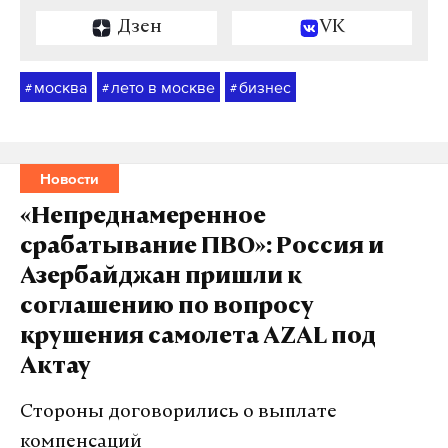
Дзен
VK
москва
лето в москве
бизнес
#
#
#
Новости
«Непреднамеренное
срабатывание ПВО»: Россия и
Азербайджан пришли к
соглашению по вопросу
крушения самолета AZAL под
Актау
Стороны договорились о выплате
компенсаций