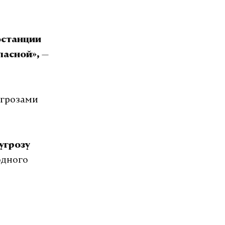
останции
—
пасной»,
угрозами
угрозу
одного
пресс-