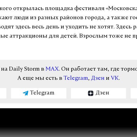
ького открылась площадка фестиваля «Московска
ю АЭС
ают люди из разных районов города, а также го
а российские
одят здесь весь день и уходить не хотят. Здесь 
работы к 2030
ые аттракционы для детей. Взрослым тоже не п
й для России проект,
главы
»
а Daily Storm в
MAX
. Он работает там, где торм
А еще мы есть в
Telegram
,
Дзен
и
VK
.
Telegram
Дзен
аэс
магатэ
аэс
#
#
в
журналист отдела «undefined»