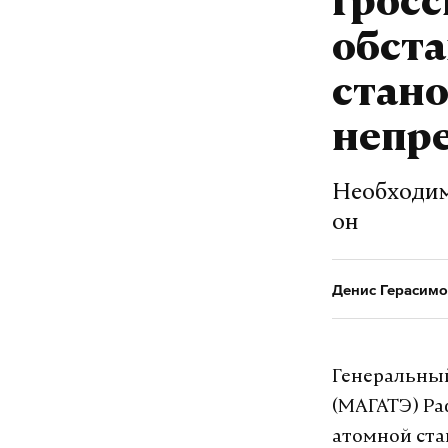
Гросс
обста
стано
непр
Необходим
он
Денис Герасимо
Генеральный
(МАГАТЭ) Ра
атомной ста