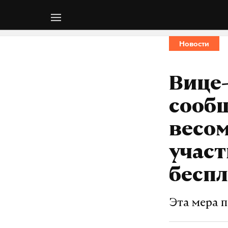
Новости
Вице
сообщ
весом
учас
бесп
Эта мера п