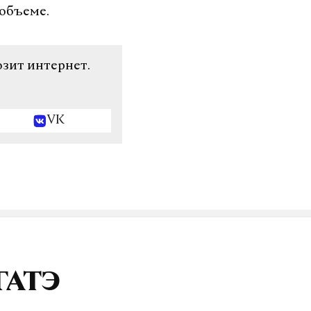
 объеме.
озит интернет.
VK
ГАТЭ