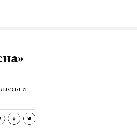
об этом не
релах
и во главе
ность
сна»
озит интернет.
классы и
VK