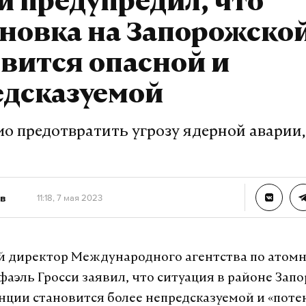
и предупредил, что
новка на Запорожско
вится опасной и
едсказуемой
о предотвратить угрозу ядерной аварии,
в
11:18, 7 мая 2023
 директор Международного агентства по атомн
фаэль Гросси заявил, что ситуация в районе Зап
нции становится более непредсказуемой и «пот