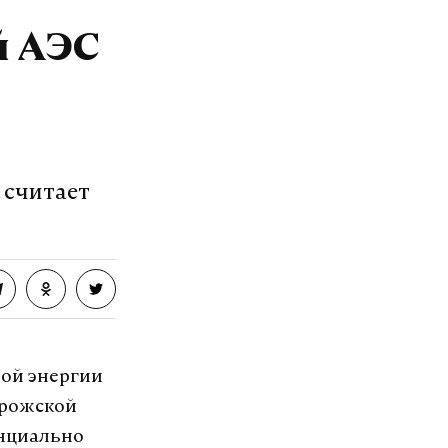
й АЭС
 считает
ой энергии
орожской
енциально