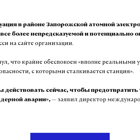
уация в районе Запорожской атомной электр
все более непредсказуемой и потенциально о
сси на сайте организации.
ул, что крайне обеспокоен «вполне реальными 
опасности, с которыми сталкивается станция».
 действовать сейчас, чтобы предотвратить 
— заявил директор междунар
ядерной аварии»,
22 года страны Запада призвали РФ создать
ованную зону вокруг Запорожской АЭС, однако 