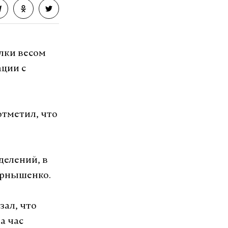
лки весом
ации с
тметил, что
делений, в
Чернышенко.
зал, что
а час