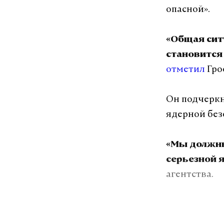
опасной».
«Общая сит
становится 
отметил
Гро
Он подчеркн
ядерной без
«Мы должны
серьезной 
агентства.
В августе 20
демилитариз