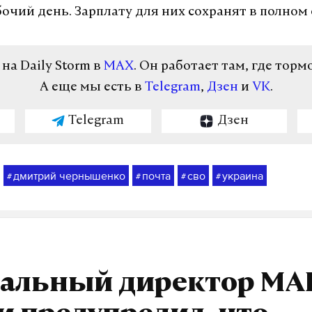
бочий день. Зарплату для них сохранят в полном
а Daily Storm в
MAX
. Он работает там, где торм
А еще мы есть в
Telegram
,
Дзен
и
VK
.
Telegram
Дзен
дмитрий чернышенко
почта
сво
украина
#
#
#
#
ральный директор МА