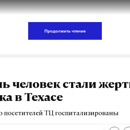
Продолжить чтение
ь человек стали жер
рганизуют мастер-классы по высадке растений. 
ка в Техасе
лезно для развития мелкой моторики, а также у
к окружающему миру и природе.
о посетителей ТЦ госпитализированы
очень нравятся уроки по рисованию. Здесь они 