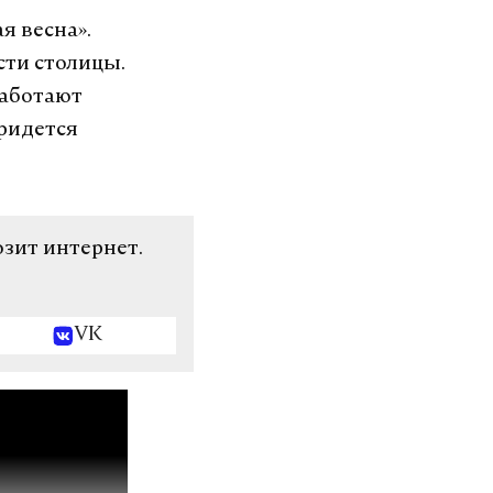
я весна».
сти столицы.
работают
ридется
озит интернет.
VK