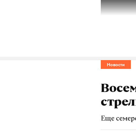
Новости
Восем
Для детей о
стрел
весело и по
относиться 
Еще семер
Подросткам 