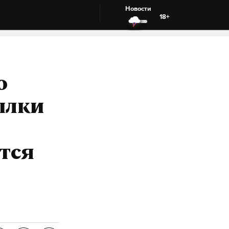
Новости
18+
о
ылки
тся