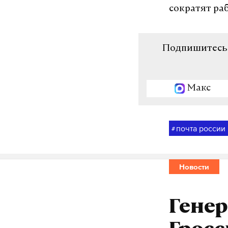
сократят ра
Подпишитесь н
Макс
почта россии
#
Новости
Гене