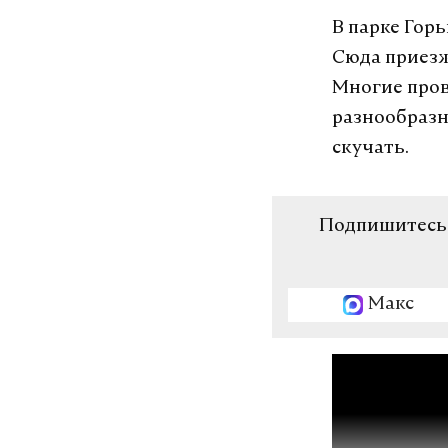
В парке Гор
Запорожску
Сюда приезж
переведут н
Многие пров
стандарты 
разнообразн
году
скучать.
Это очень дорого
заявил советник 
«Росэнергоатома
Подпишитесь н
25 апреля 2023
Макс
запорожская 
#
Денис Герасимо