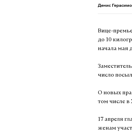
Денис Герасимо
Вице-премье
до 10 килог
начала мая 
Заместитель
число посыл
О новых пра
том числе в
17 апреля г
женам участ