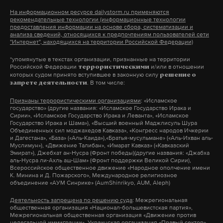
На информационном ресурсе dailystorm.ru применяются
рекомендательные технологии (информационные технологии
днр
минобороны
дзержинск
#
#
#
предоставления информации на основе сбора, систематизации и
анализа сведений, относящихся к предпочтениям пользователей сети
"Интернет", находящихся на территории Российской Федерации)
*упомянутые в текстах организации, признанные на территории
Российской Федерации
и/или в отношении
террористическими
которых судом принято вступившее в законную силу
решение о
. В том числе:
запрете деятельности
Признаны террористическими организациями
: «Исламское
государство» (другие названия: «Исламское Государство Ирака и
Сирии», «Исламское Государство Ирака и Леванта», «Исламское
Государство Ирака и Шама»), «Высший военный Маджлисуль Шура
Объединенных сил моджахедов Кавказа», «Конгресс народов Ичкерии
и Дагестана», «База» («Аль-Каида»),«Братья-мусульмане» («Аль-Ихван аль-
Муслимун»), «Движение Талибан», «Имарат Кавказ» («Кавказский
Эмират»), Джебхат ан-Нусра (Фронт победы)(другие названия: «Джабха
аль-Нусра ли-Ахль аш-Шам» (Фронт поддержки Великой Сирии),
Всероссийское общественное движение «Народное ополчение имени
К. Минина и Д. Пожарского», Международное религиозное
объединение «АУМ Синрике» (AumShinrikyo, AUM, Aleph)
Деятельность запрещена по решению суда
: Межрегиональная
общественная организация «Национал-большевистская партия»,
Межрегиональная общественная организация «Движение против
нелегальной иммиграции», Украинская организация «Правый сектор»,