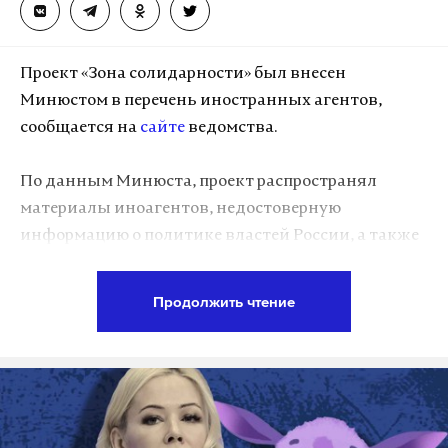
питании балерина ответила, что перепробовала
все. За долгий срок поисков того, что можно и чего
нельзя, Воронцова поняла, что балеринам можно
Проект «Зона солидарности» был внесен
все, но в ограниченном количестве.
Минюстом в перечень иностранных агентов,
сообщается на
сайте
ведомства.
Артистка рассказала, что она регулярно сдает
анализы, врачи назначают ей необходимые
По данным Минюста, проект распространял
витамины. С помощью специалистов балерина
материалы иноагентов, недостоверную
следит за своим здоровьем, что помогает ей
информацию о политике властей России, а также
поддерживать энергию во время репетиций и
выступал против специальной военной операции
выступлений.
(СВО) на Украине.
Продолжить чтение
Говоря о давлении от ожиданий публики и
Кроме того, в реестр ведомства включили
критиков и способах сохранения уверенности в
журналистов Валерия Панюшкина, Анастасию
себе, Воронцова отметила, что уже много лет не
Голубеву и Светлану Осипову, политолога Ирину
читает критических статей. По мнению балерины,
Бусыгину, активиста Анастасию Шевченко и
хорошая критика расслабляет, а плохая не дает