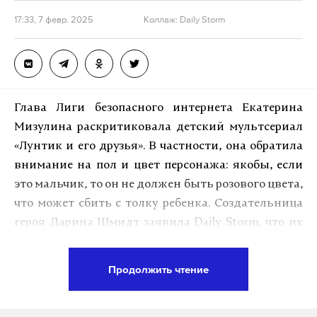
17:33, 7 февр. 2025
Коллаж: Daily Storm
минюст
реестр
иноагент
#
#
#
Глава Лиги безопасного интернета Екатерина
Мизулина раскритиковала детский мультсериал
«Лунтик и его друзья». В частности, она обратила
внимание на пол и цвет персонажа: якобы, если
это мальчик, то он не должен быть розового цвета,
что может сбить с толку ребенка.
Создательница
героя Дарина Шмидт заявила Daily Storm, что их
зверек, хоть и мужского пола, имеет право быть
розовым, ведь это подчеркивает его
Продолжить чтение
«инопланетность».