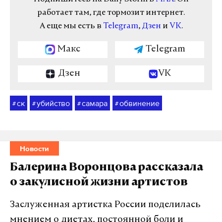
работает там, где тормозит интернет.
А еще мы есть в
Telegram
,
Дзен
и
VK
.
Макс
Telegram
Дзен
VK
ск
убийство
самара
обвинение
#
#
#
#
Новости
Балерина Воронцова рассказала
о закулисной жизни артистов
Заслуженная артистка России поделилась
мнением о диетах, постоянной боли и