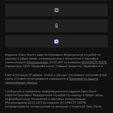
Макс
Telegram
находящегося рядом с Дзержинском.
Дзен
VK
Накануне, 6 января, в военном ведомстве заявили
об отражении контрнаступления Вооруженных
законопроект
видеоигры
госдума
#
#
#
сил Украины (ВСУ) в Курской области. По данным
Минобороны, российские военные отразили
восемь волн атак ВСУ в направлении населенных
пунктов Черкасская Конопелька и Уланок.
Издание
«Daily Storm»
зарегистрировано Федеральной службой по
надзору в сфере связи, информационных технологий и массовых
коммуникаций
(Роскомнадзор)
20.07.2017 за номером
ЭЛ №ФС77-70379
Учредитель: ООО "ОрденФеликса", Главный редактор: Таразевич А.А.
Подпишитесь на Daily Storm в
MAX
. Он
Сайт использует IP адреса, cookie и данные геолокации пользователей
сайта, условия использования содержатся в
Политике по защите
работает там, где тормозит интернет.
персональных данных.
А еще мы есть в
Telegram
,
Дзен
и
VK
.
Сообщения и материалы информационного издания Daily Storm
(зарегистрировано Федеральной службой по надзору в сфере связи,
Макс
Telegram
информационных технологий и массовых коммуникаций
(Роскомнадзор) 20.07.2017 за номером ЭЛ №ФС77-70379)
сопровождаются гиперссылкой на материал с пометкой Daily Storm.
Дзен
VK