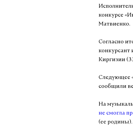
Исполнитель
конкурсе «И
Макс
Матвиенко.
суд
фтс
#
#
#
Согласно ит
конкурсант и
Киргизии (33
Следующее «
сообщили в
На музыкаль
не смогла п
(ее родины).