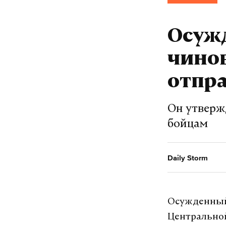
Осужд
чино
отпра
Он утвержд
бойцам
Daily Storm
Осужденный 
Центральной