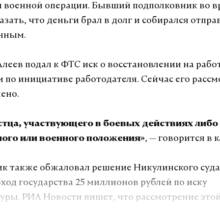
 военной операции. Бывший подполковник во в
зать, что деньги брал в долг и собирался отпра
нным.
Алеев подал к ФТС иск о восстановлении на работ
 по инициативе работодателя. Сейчас его расс
лено.
стца, участвующего в боевых действиях либо 
, — говорится в 
ого или военного положения»
к также обжаловал решение Никулинского суда
оход государства 25 миллионов рублей по иску
уры. РИА Новости пишет, что рассмотрение это
ановлено из-за его участия в боевых действиях.