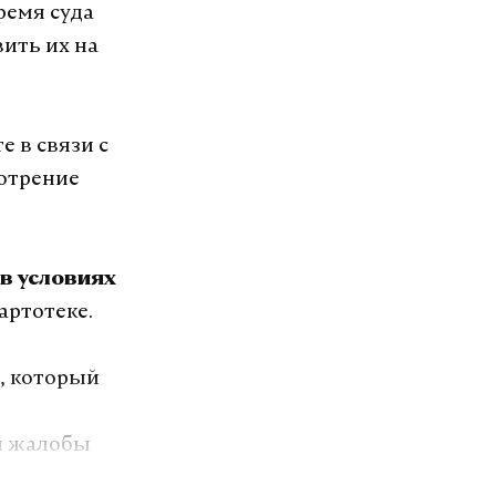
ремя суда
вить их на
е в связи с
мотрение
в условиях
картотеке.
, который
й жалобы