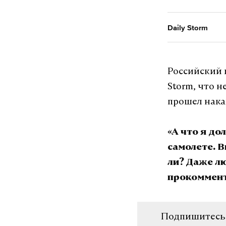
Daily Storm
Российский 
Storm, что 
прошел нака
«А что я до
самолете. В
ли? Даже лю
прокоммен
Подпишитесь н