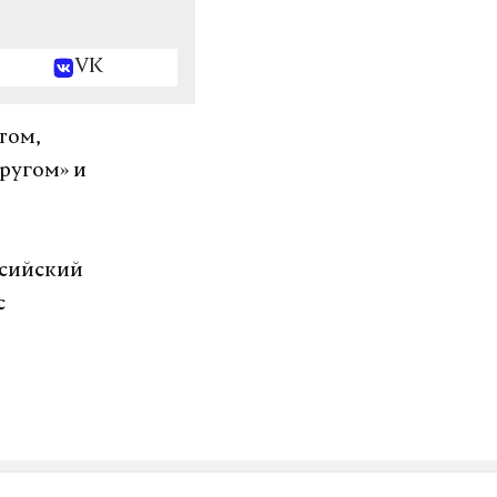
VK
том,
ругом» и
ссийский
с