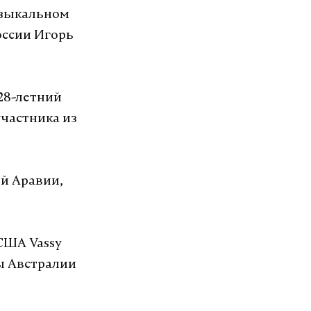
узыкальном
оссии Игорь
VK
28-летний
участника из
ой Аравии,
 США Vassy
ы Австралии