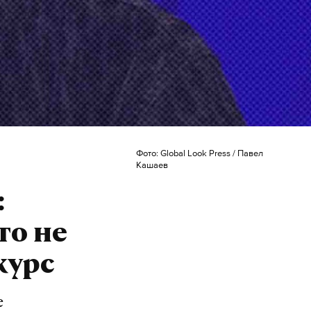
Фото: Global Look Press / Павел
Кашаев
:
то не
курс
е