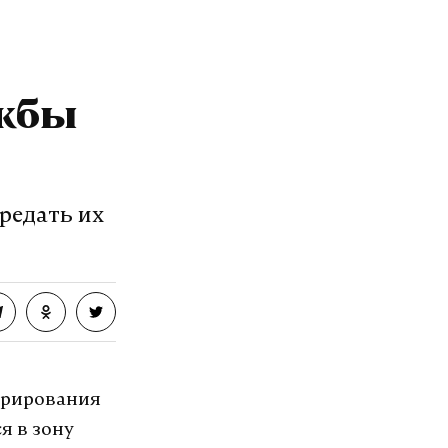
ужбы
ередать их
арирования
я в зону