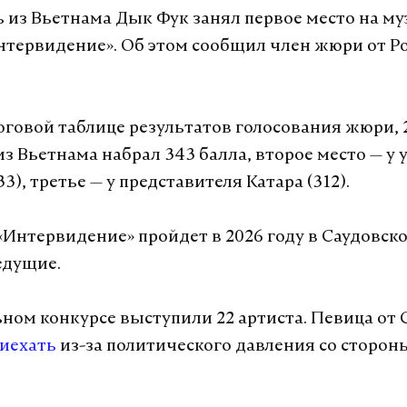
А еще мы есть в
Telegram
,
Дзен
и
VK
.
 из Вьетнама Дык Фук занял первое место на м
нтервидение». Об этом сообщил член жюри от Р
Telegram
Дзен
сво
оговой таблице результатов голосования жюри, 
з Вьетнама набрал 343 балла, второе место — у 
3), третье — у представителя Катара (312).
Интервидение» пройдет в 2026 году в Саудовск
едущие.
ном конкурсе выступили 22 артиста. Певица от
риехать
из-за политического давления со сторон