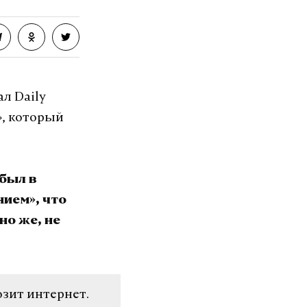
л Daily
», который
 был в
нием», что
но же, не
озит интернет.