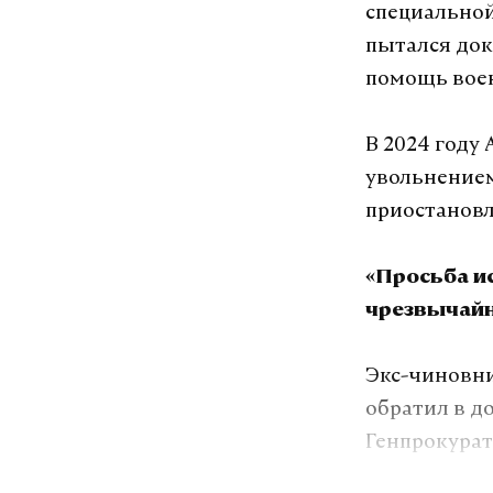
специальной
пытался дока
помощь вое
В 2024 году 
увольнением
приостанов
«Просьба и
чрезвычайн
Экс-чиновни
обратил в д
Генпрокурат
тоже приост