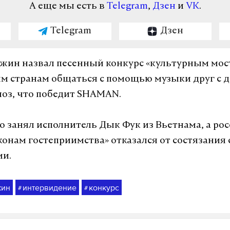
А еще мы есть в
Telegram
,
Дзен
и
VK
.
Telegram
Дзен
жин назвал песенный конкурс «культурным мос
 странам общаться с помощью музыки друг с д
ноз, что победит SHAMAN.
о занял исполнитель Дык Фук из Вьетнама, а ро
конам гостеприимства» отказался от состязания 
ми.
жин
интервидение
конкурс
#
#