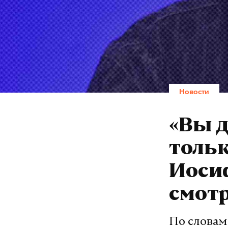
Новости
«Вы д
тольк
Иосиф
смот
По словам 