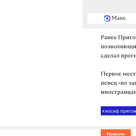
Макс
Ранее Приго
позволяющим
сделал прог
Первое мест
певец «по за
иностранца
иосиф приго
#
Новости