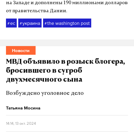
на Западе и дополнены 190 миллионами долларов
от правительства Дании.
ес
украина
the washington post
#
#
#
Новости
МВД объявило в розыск блогера,
бросившего в сугроб
двухмесячного сына
Возбуждено уголовное дело
Татьяна Мосина
14:14, 13 окт. 2024