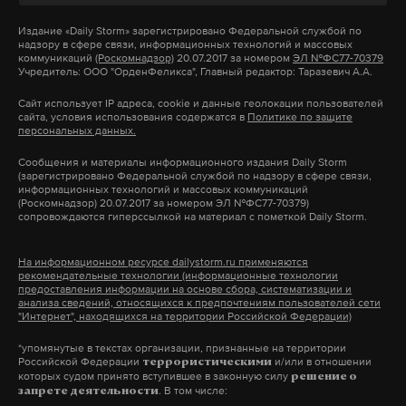
человек. Из дома эвакуировали 20 человек.
Издание
«Daily Storm»
зарегистрировано Федеральной службой по
Спасатели ликвидировали пожар, площадь
надзору в сфере связи, информационных технологий и массовых
которого составила 25 квадратных метров.
коммуникаций
(Роскомнадзор)
20.07.2017 за номером
ЭЛ №ФС77-70379
Учредитель: ООО "ОрденФеликса", Главный редактор: Таразевич А.А.
В Госкомитете Башкирии по чрезвычайным
Сайт использует IP адреса, cookie и данные геолокации пользователей
сайта, условия использования содержатся в
Политике по защите
ситуациям сообщили, что для жителей дома
персональных данных.
развернули пункт временного размещения (ПВР).
Сообщения и материалы информационного издания Daily Storm
Причина происшествия устанавливается.
(зарегистрировано Федеральной службой по надзору в сфере связи,
информационных технологий и массовых коммуникаций
(Роскомнадзор) 20.07.2017 за номером ЭЛ №ФС77-70379)
уфа
взрыв газа
пожар
#
#
#
сопровождаются гиперссылкой на материал с пометкой Daily Storm.
На информационном ресурсе dailystorm.ru применяются
рекомендательные технологии (информационные технологии
предоставления информации на основе сбора, систематизации и
анализа сведений, относящихся к предпочтениям пользователей сети
"Интернет", находящихся на территории Российской Федерации)
*упомянутые в текстах организации, признанные на территории
Российской Федерации
и/или в отношении
террористическими
которых судом принято вступившее в законную силу
решение о
. В том числе:
запрете деятельности