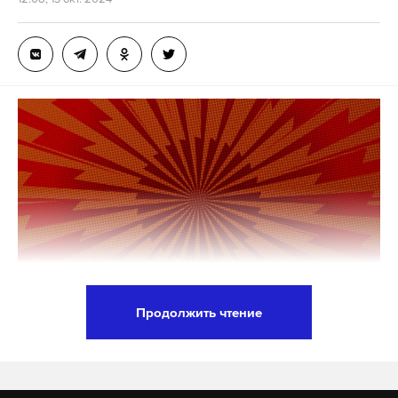
Дзен
VK
Населенный пункт перешел под контроль
Вооруженных сил РФ благодаря решительным
действиям бойцов группировки войск «Центр»,
говорится в сводке ведомства.
Потери армии Украины за сутки составили
до 460 военнослужащих, три боевые
бронированные машины, пять автомобилей,
четыре гаубицы Д-30 и противотанковая пушка
«Рапира», уточнили в Минобороны.
Кроме того, российские военные в течение суток
Продолжить чтение
нанесли поражение инфраструктуре военного
В многоквартирном жилом доме в Уфе произошел
аэродрома и складам беспилотных летательных
взрыв бытового газа, за которым последовал
аппаратов Вооруженных сил Украины.
пожар. Об этом
сообщили
в МЧС.