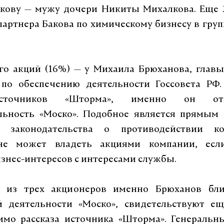
акову — мужу дочери Никиты Михалкова. Еще 
партнера Бакова по химическому бизнесу в гру
го акций (16%) — у Михаила Брюханова, главы
 по обеспечению деятельности Госсовета РФ.
сточников «Шторма», именно он от
льность «Моско». Подобное является прямым
го законодательства о противодействии к
не может владеть акциями компании, есл
знес-интересов с интересами службы.
 из трех акционеров именно Брюханов бл
й деятельности «Моско», свидетельствуют ещ
имо рассказа источника «Шторма». Генеральн