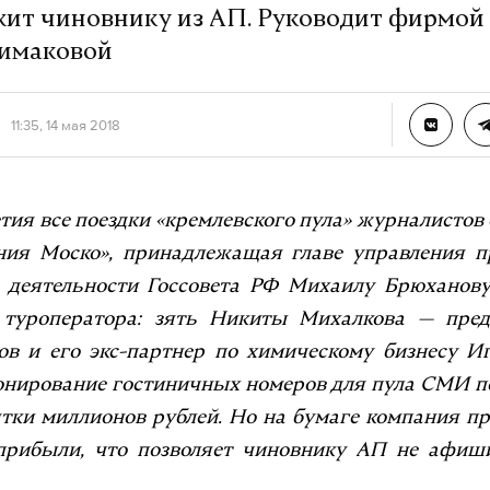
ит чиновнику из АП. Руководит фирмой
имаковой
11:35, 14 мая 2018
тия все поездки «кремлевского пула» журналистов
ия Моско», принадлежащая главе управления п
 деятельности Госсовета РФ Михаилу Брюханову
 туроператора: зять Никиты Михалкова — пре
ов и его экс-партнер по химическому бизнесу Иг
ронирование гостиничных номеров для пула СМИ п
ятки миллионов рублей. Но на бумаге компания пр
прибыли, что позволяет чиновнику АП не афиш