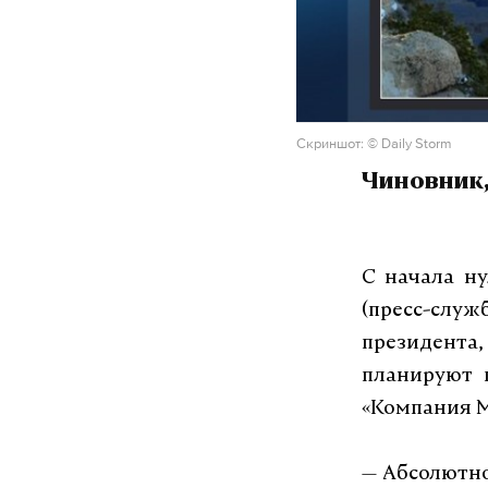
Скриншот: © Daily Storm
Чиновник,
С начала н
(пресс-слу
президента,
планируют 
«Компания М
— Абсолютно