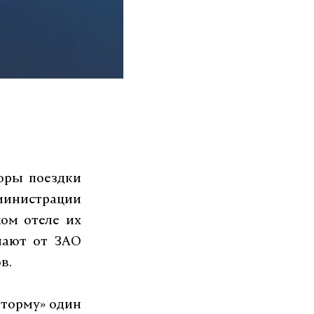
оры поездки
министрации
ком отеле их
чают от ЗАО
в.
Шторму» один