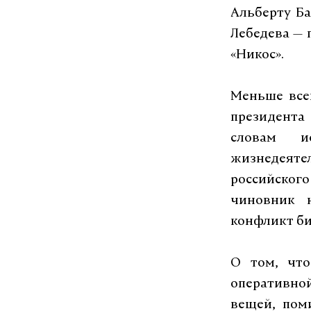
Альберту Б
Лебедева — 
«Никос».
Меньше все
президента
словам и
жизнедеяте
российско
чиновник 
конфликт би
О том, что
оперативно
вещей, пом