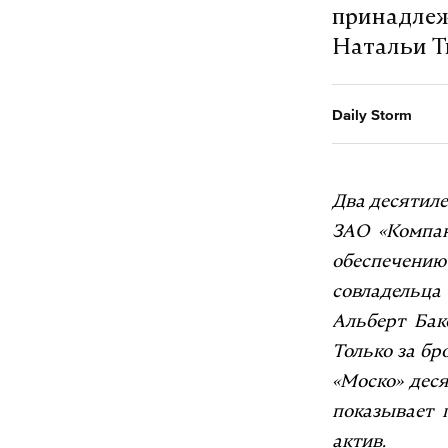
принадлеж
Натальи Т
Daily Storm
Два десятиле
ЗАО «Компан
обеспечению
совладельца
Альберт Бак
Только за б
«Моско» дес
показывает 
актив.