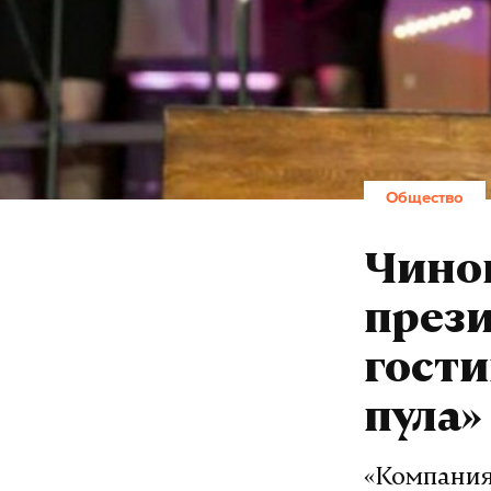
Общество
Чино
през
гости
пула»
«Компания