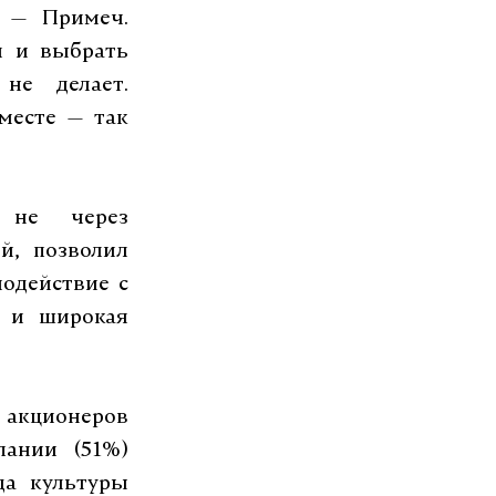
. — Примеч.
я и выбрать
не делает.
месте — так
т не через
й, позволил
модействие с
, и широкая
 акционеров
пании (51%)
да культуры