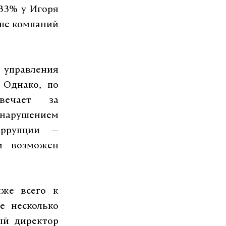
33% у Игоря
ппе компаний
 управления
 Однако, по
вечает за
 нарушением
оррупции —
и возможен
иже всего к
е несколько
ый директор