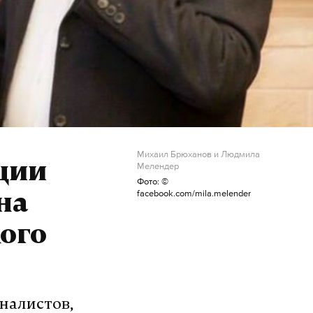
Михаил Брюханов и Людмила
ции
Мелендер
Фото: ©
facebook.com/mila.melender
на
ого
налистов,