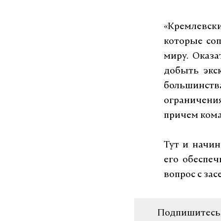
«Кремлевски
которые соп
миру. Оказа
добыть экс
большинств
ограничени
причем кома
Тут и начин
его обеспеч
вопрос с за
Подпишитесь н