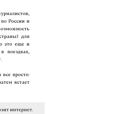
журналистов,
 по России и
 возможность
страны) для
о это еще и
в поездках,
.
 все просто:
затем встает
озит интернет.