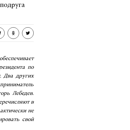
 подруга
 обеспечивает
резидента по
. Два других
дприниматель
орь Лебедев.
еречисляют в
актически не
ировать свой