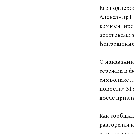
Его поддерж
Александр Шо
комментиров
арестовали 
[запрещенное
О наказании
сережки в ф
символике Л
новости» 31
после призн
Как сообщаю
разгорелся 