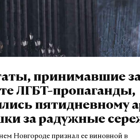
таты, принимавшие за
те ЛГБТ-пропаганды,
лись пятидневному а
шки за радужные сер
нем Новгороде признал ее виновной в