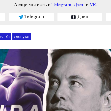
А еще мы есть в
Telegram
,
Дзен
и
VK
.
Telegram
Дзен
лгбт
депутат
#
#