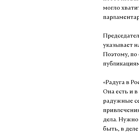
могло хвати
парламентар
Председател
указывает на
Поэтому, по 
публикация
«Радуга в Ро
Она есть и в
радужные се
привлечения
дела. Нужно
быть, в деле