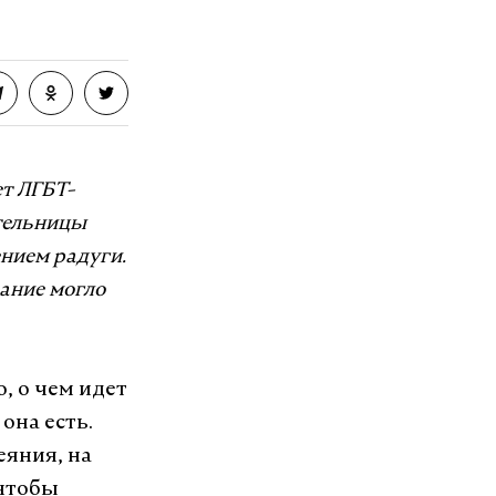
т ЛГБТ-
тельницы
ением радуги.
зание могло
о, о чем идет
 она есть.
еяния, на
 чтобы