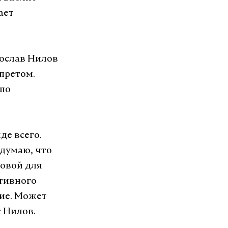
ает
рослав Нилов
апретом.
 по
де всего.
 думаю, что
новой для
тивного
ние. Может
т Нилов.