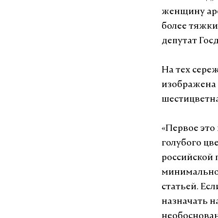
женщину аре
более тяжки
депутат Гос
На тех сере
изображена 
шестицветна
«Первое это
голубого цве
российской 
минимально
статьей. Ес
назначать на
необоснован