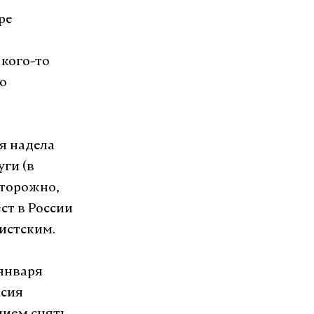
ре
 кого-то
но
ая надела
ги (в
сторожно,
ст в России
истским.
января
асия