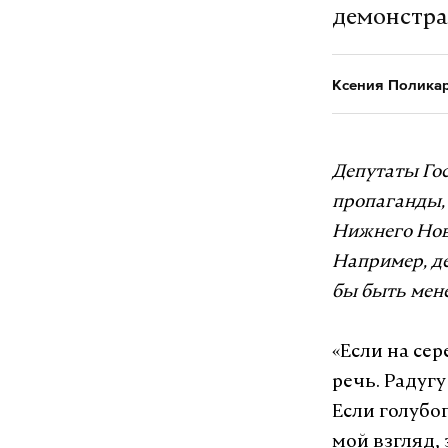
демонстра
Ксения Полика
Депутаты Го
пропаганды,
Нижнего Новг
Например, де
бы быть мене
«Если на сер
речь. Радугу
Если голубог
мой взгляд, 