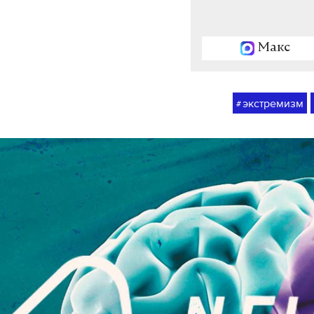
Макс
экстремизм
#