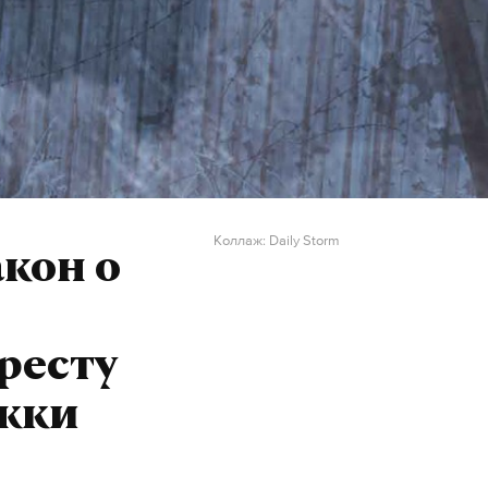
Коллаж: Daily Storm
кон о
ресту
ежки