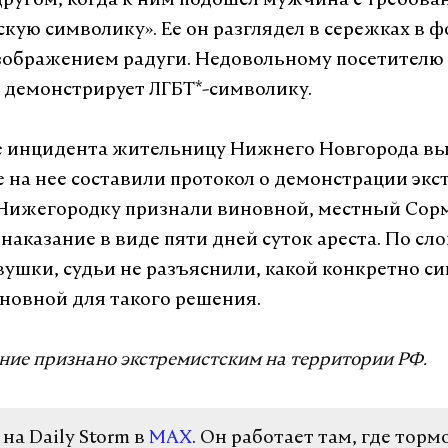
другом, когда к ним подошел мужчина с требова
скую символику». Ее он разглядел в сережках в 
зображением радуги. Недовольному посетителю 
 демонстрирует ЛГБТ*-символику.
е инцидента жительницу Нижнего Новгорода вы
е на нее составили протокол о демонстрации эк
 Нижегородку признали виновной,
местный Сорм
наказание в виде пяти дней суток ареста. По сл
вушки, судьи не разъяснили, какой конкретно с
новной для такого решения.
ние признано экстремистским на территории РФ.
а Daily Storm в
MAX
. Он работает там, где торм