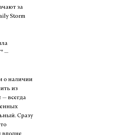
ачают за
ily Storm
ыла
* —
 и о наличии
дить из
 — всегда
ренных
льный. Сразу
это
я вполне