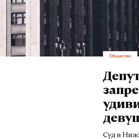
Общество
Депу
запре
удиви
деву
Суд в Ниж