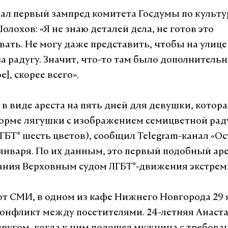
ал первый зампред комитета Госдумы по культу
лохов: «Я не знаю деталей дела, не готов это
ать. Не могу даже представить, чтобы на улице
за радугу. Значит, что-то там было дополнитель
], скорее всего».
 в виде ареста на пять дней для девушки, котор
орме лягушки с изображением семицветной раду
ГБТ* шесть цветов), сообщил Telegram-канал «О
 января. По их данным, это первый подобный аре
ания Верховным судом ЛГБТ*-движения экстрем
т СМИ, в одном из кафе Нижнего Новгорода 29 
конфликт между посетителями. 24-летняя Анаст