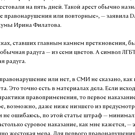
стовали на пять дней. Такой арест обычно назн
е правонарушения или повторные», — заявила Da
думы Ирина Филатова.
жках, ставших главным камнем преткновения, б
обычная радуга — из семи цветов. А символ ЛГБТ
я радуга.
 правонарушение или нет, в СМИ не сказано, как
та. Это точно есть в материалах дела. Если исхо
практики правоприменения, то первое наказание
е, возможно, даже ниже низшего из предусмот
ли не ошибаюсь, по этой статье штраф — минима
столько суровое наказание, как мне кажется, — 
но жестокая мера. Для первого правонарушени