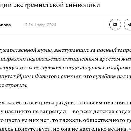
ции экстремистской символики
рпова
17:24, 1 февр. 2024
сударственной думы, выступавшие за полный запре
 выразили недовольство пятидневным арестом жи
орода из-за ее сережек в виде лягушек с изображ
путат Ирина Филатова считает, что судебное нака
е строгим.
ежках есть все цвета радуги, то совсем непонятн
 у нас никто не запрещал — во всех детских садах
о цвета на них нет, то тяжесть общественного д
здесь присутствует, но она не настолько велика,