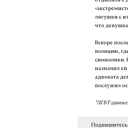
отдыхала с 
«экстремист
лягушки с и
что девушка
Вскоре посл
полицию, гд
символики.
назначил ей 
адвоката де
послужил ос
*ЛГБТ-движе
Подпишитесь н