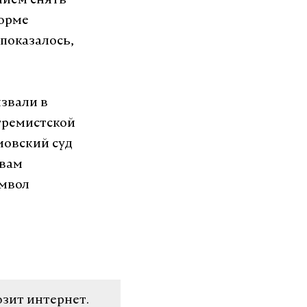
нием снять
форме
показалось,
звали в
стремистской
овский суд
овам
имвол
озит интернет.