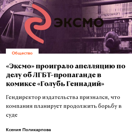
Вирусолог Альтштейн напомнил, что вирус
«Аляскапокс» обнаружили еще в 2015 году. Это
родственник натуральной оспы, но новый вирус
отличается от нее. «Аляскапоксом» заражаются
белки, мыши и «такого рода дикие животные». В
Общество
редких случаях он может перейти и к домашним
животным, рассказал эксперт.
«Эксмо» проиграло апелляцию по
делу об ЛГБТ-пропаганде в
«Судя по тому, что за девять лет это шестой случай
комиксе «Голубь Геннадий»
[обнаружения вируса у человека], а прошлые
случаи не дали никакого распространения, скорее
Гендиректор издательства признался, что
всего, это малозаразный вирус. <...> Если бы он был
компания планирует продолжить борьбу в
распространенный и опасный, его бы уже
суде
обнаружили давно», — объяснил ученый Daily
Storm.
Ксения Поликарпова