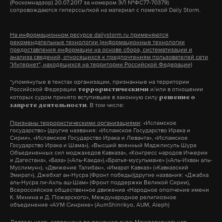
(Роскомнадзор) 20.07.2017 за номером ЭЛ №ФС77-70379)
сопровождаются гиперссылкой на материал с пометкой Daily Storm.
На информационном ресурсе dailystorm.ru применяются
рекомендательные технологии (информационные технологии
предоставления информации на основе сбора, систематизации и
анализа сведений, относящихся к предпочтениям пользователей сети
"Интернет", находящихся на территории Российской Федерации)
*упомянутые в текстах организации, признанные на территории
Российской Федерации
и/или в отношении
террористическими
которых судом принято вступившее в законную силу
решение о
. В том числе:
запрете деятельности
Признаны террористическими организациями
: «Исламское
государство» (другие названия: «Исламское Государство Ирака и
Сирии», «Исламское Государство Ирака и Леванта», «Исламское
Государство Ирака и Шама»), «Высший военный Маджлисуль Шура
Объединенных сил моджахедов Кавказа», «Конгресс народов Ичкерии
и Дагестана», «База» («Аль-Каида»),«Братья-мусульмане» («Аль-Ихван аль-
Муслимун»), «Движение Талибан», «Имарат Кавказ» («Кавказский
Эмират»), Джебхат ан-Нусра (Фронт победы)(другие названия: «Джабха
аль-Нусра ли-Ахль аш-Шам» (Фронт поддержки Великой Сирии),
Всероссийское общественное движение «Народное ополчение имени
К. Минина и Д. Пожарского», Международное религиозное
объединение «АУМ Синрике» (AumShinrikyo, AUM, Aleph)