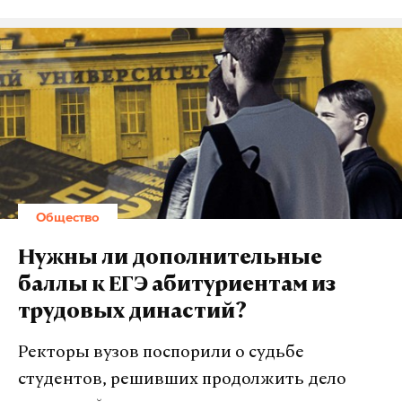
канцелярии Патриаршего экзархата Африки.
По словам собеседников, представителей Русской
Подпишитесь на Daily Storm в
MAX
. Он
православной церкви не предупредили о начале
работает там, где тормозит интернет.
его работы. Поэтому невозможно утверждать о
А еще мы есть в
Telegram
,
Дзен
и
VK
.
том, что храм имени Пригожина действительно
Макс
Telegram
существует: «Об открытии такого храма РПЦ не
сообщали, мы не знали об этом и ничего не
Дзен
VK
слышали. Это неканонические действия. Мы не
Общество
проверяли, работает ли этот храм».
мосгорсуд
эксмо
голубь геннадий
#
#
#
Нужны ли дополнительные
В экзархате считают, что православные постройки
баллы к ЕГЭ абитуриентам из
нельзя называть именами не причисленных к
трудовых династий?
лику святых военнослужащих и политиков.
Ректоры вузов поспорили о судьбе
«Церковь освящает храмы только в честь святых
студентов, решивших продолжить дело
людей. И христианская традиция нам об этом