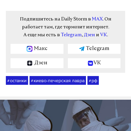
Подпишитесь на Daily Storm в
MAX
. Он
работает там, где тормозит интернет.
А еще мы есть в
Telegram
,
Дзен
и
VK
.
Макс
Telegram
Дзен
VK
останки
киево-печерская лавра
рф
#
#
#