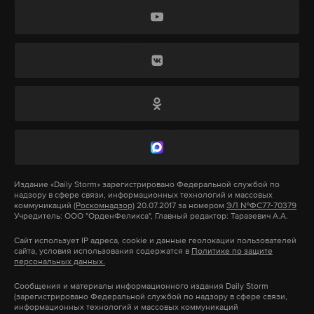
А еще мы есть в
Telegram
,
Дзен
и
VK
.
необычно много воды на улицах, затопило
помимо WB. Так, товары доступны на
несколько фривеев [автомагистралей], но
официальном сайте продавца, а также в онлайн-
Макс
Telegram
никакого дискомфорта не было, все работает
магазине Ozon.
штатно».
Дзен
VK
Компания производит необычные версии
сережек. Например, желающие могут приобрести
абитуриент
высшее образование
льготы
#
#
#
Подпишитесь на Daily Storm в
MAX
. Он
украшения с изображением актера Райана
работает там, где тормозит интернет.
студенты
#
Гослинга, а также аксессуар в виде хинкали,
А еще мы есть в
Telegram
,
Дзен
и
VK
.
капибар, крыс и других различных оригинальных
Издание
«Daily Storm»
зарегистрировано Федеральной службой по
форм.
надзору в сфере связи, информационных технологий и массовых
Макс
Telegram
коммуникаций
(Роскомнадзор)
20.07.2017 за номером
ЭЛ №ФС77-70379
Учредитель: ООО "ОрденФеликса", Главный редактор: Таразевич А.А.
*ЛГБТ — признано экстремистским движением на
Дзен
VK
Сайт использует IP адреса, cookie и данные геолокации пользователей
территории РФ.
сайта, условия использования содержатся в
Политике по защите
персональных данных.
нижний новгород
сережки
wildberries
лгбт
#
#
#
#
Сообщения и материалы информационного издания Daily Storm
(зарегистрировано Федеральной службой по надзору в сфере связи,
информационных технологий и массовых коммуникаций