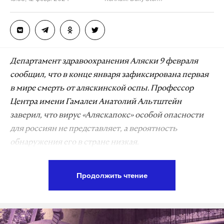
Департамент здравоохранения Аляски 9 февраля
сообщил, что в конце января зафиксирована первая
в мире смерть от аляскинской оспы. Профессор
Центра имени Гамалеи Анатолий Альтштейн
заверил, что вирус «Аляскапокс» особой опасности
для россиян не представляет, а вероятность
обнаружения его в стране низкая.
Погибший от аляскинской оспы
—
пожилой
Продолжить чтение
житель полуострова Кенай с ослабленным
иммунитетом из-за онкологии. По информации
СМИ, мужчину поцарапала бездомная кошка,
которая охотилась на мелких млекопитающих.