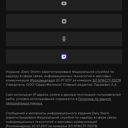
Спустя два года ЦБ ввел в Промсвязьбанк
которым учат авиаторов, утверждали чиновники
временную администрацию. Возникшие
Росавиации, хотя делать этого они не могли — не
проблемы регулятор
связывал
с кредитованием
имели полномочий. За образовательные
компаний собственников, однако Ананьевы
программы должно было отвечать Министерство
говорили
о происках конкурентов и
образования. В Минтрансе это сочли нарушением,
информационных атаках. Банк отправили на
но ничего не сделали. Как объяснил нам источник
санацию, передав контроль над ним государству,
в Министерстве транспорта, у ведомства нет
а его бывших владельцев обвинили в выводе
рычагов управления Росавиацией, которая
Коллаж: © Daily Storm
активов. Дмитрий Ананьев в одном из интервью
формально находится у него в подчинении.
Население Новой Зеландии — 4,8 миллиона
Издание
«Daily Storm»
зарегистрировано Федеральной службой по
говорил
о ситуации так: «Банк пристрелили,
надзору в сфере связи, информационных технологий и массовых
человек. То есть в год примерно на пять тысяч
шкурку бросили в Фонд консолидации». Новым
коммуникаций
(Роскомнадзор)
20.07.2017 за номером
ЭЛ №ФС77-70379
Авиаторы не поделили полномочия
Учредитель: ООО "ОрденФеликса", Главный редактор: Таразевич А.А.
местных жителей приходится один новый
руководителем Промсвязьбанка назначили Петра
мигрант. Это очень мало для современного мира.
Сайт использует IP адреса, cookie и данные геолокации пользователей
Фрадкова (сын Михаила Фрадкова, бывшего
Минтранс давно конфликтует с Росавиацией из-
сайта, условия использования содержатся в
Политике по защите
Во Франции
этот показатель
— один мигрант на
персональных данных.
премьер-министра страны. — Примеч. Daily Storm),
за ее самостоятельности. Ведомства, например,
700 местных жителей в год, в Германии — на 400
сам банк стал основным по гособоронзаказу.
долго спорили о том, кто и за что может лишать
Сообщения и материалы информационного издания Daily Storm
местных, в Италии — на 500 местных.
(зарегистрировано Федеральной службой по надзору в сфере связи,
Сейчас его представители пытаются взыскать с
пилотов летных свидетельств (аналог
информационных технологий и массовых коммуникаций
(Роскомнадзор) 20.07.2017 за номером ЭЛ №ФС77-70379)
бывших собственников миллиарды рублей.
водительских прав). В Минтрансе убеждены, что