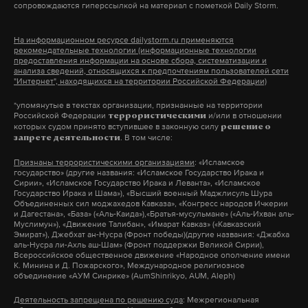
сопровождаются гиперссылкой на материал с пометкой Daily Storm.
Получается, что Новая Зеландия принимает
такие решения может принимать только суд,
беженцев, но строго ограниченное число. Чтобы не
Daily Storm выяснил, что с иском к Ананьевым в
поскольку речь идет о специальном праве. В
На информационном ресурсе dailystorm.ru применяются
выходить за определенные законом рамки.
рекомендательные технологии (информационные технологии
2018 году также обратились бывшие акционеры
Росавиации мыслят по принципу «я тебя породил,
предоставления информации на основе сбора, систематизации и
Причем квоты устанавливаются, исходя из
Первобанка. По решению Салехардского
анализа сведений, относящихся к предпочтениям пользователей сети
я тебя и убью», будучи уверенными, что раз
"Интернет", находящихся на территории Российской Федерации)
оперативной обстановки — в 2018-2019-м страна
городского суда, им удалось взыскать с кипрских
выдавать летные свидетельства они могут, то
больше всего приняла у себя мигрантов из
*упомянутые в текстах организации, признанные на территории
Promsvyaz Capital B.V. и Peters
International
значит, и забирать — тоже. В 2015 году ведомство
Российской Федерации
и/или в отношении
террористическими
Колумбии и Мьянмы.
Investment N.V. (контролируются Анантьевыми. —
которых судом принято вступившее в законную силу
фактически запустило кампанию по очистке
решение о
. В том числе:
запрете деятельности
Примеч. Daily Storm) в общей сложности более 2,2
гражданской авиации от якобы нелегальных
В Новой Зеландии много мусульман?
Признаны террористическими организациями
: «Исламское
миллиарда рублей.
летчиков. Это началось после ряда
государство» (другие названия: «Исламское Государство Ирака и
Сирии», «Исламское Государство Ирака и Леванта», «Исламское
авиакатастроф, при расследовании которых
Точных данных нет. Последняя официальная
Государство Ирака и Шама»), «Высший военный Маджлисуль Шура
Как следует из
материалов дела
, когда
выяснилось, что пилоты работали с
Объединенных сил моджахедов Кавказа», «Конгресс народов Ичкерии
статистика по религии датирована 2013 годом.
и Дагестана», «База» («Аль-Каида»),«Братья-мусульмане» («Аль-Ихван аль-
заключалась основная сделка по продаже акций
поддельными документами. За несколько лет
Муслимун»), «Движение Талибан», «Имарат Кавказ» («Кавказский
Тогда мусульман в Новой Зеландии было 1,18%
Эмират»), Джебхат ан-Нусра (Фронт победы)(другие названия: «Джабха
Первобанка, его собственники за один день
Росавиация лишила прав более полутысячи
аль-Нусра ли-Ахль аш-Шам» (Фронт поддержки Великой Сирии),
населения. И даже крайне правые, которые
Всероссийское общественное движение «Народное ополчение имени
подписали с кипрскими офшорами несколько
гражданских пилотов. Авиаторы называли это
К. Минина и Д. Пожарского», Международное религиозное
обычно склонны сгущать краски в отношении
договоров. Документами предусматривался
объединение «АУМ Синрике» (AumShinrikyo, AUM, Aleph)
«репрессиями» в отношении выпускников
религии и национальностей, считают, что за пять
взаимный обмен акциями с Промсвязьбанком, и
частных учебных заведений и попыткой властей
Деятельность запрещена по решению суда
: Межрегиональная
лет число людей, исповедующих ислам,