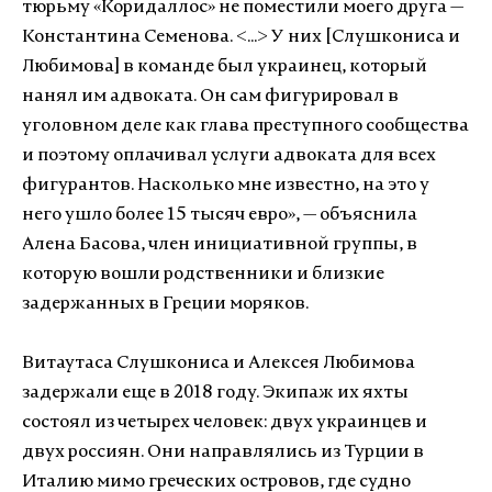
тюрьму «Коридаллос» не поместили моего друга —
Константина Семенова. <...> У них [Слушкониса и
Любимова] в команде был украинец, который
нанял им адвоката. Он сам фигурировал в
уголовном деле как глава преступного сообщества
и поэтому оплачивал услуги адвоката для всех
фигурантов. Насколько мне известно, на это у
него ушло более 15 тысяч евро», — объяснила
Алена Басова, член инициативной группы, в
которую вошли родственники и близкие
задержанных в Греции моряков.
Витаутаса Слушкониса и Алексея Любимова
задержали еще в 2018 году. Экипаж их яхты
состоял из четырех человек: двух украинцев и
двух россиян. Они направлялись из Турции в
Италию мимо греческих островов, где судно