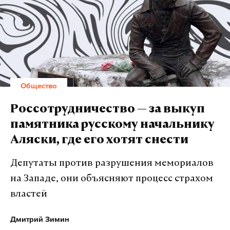
зарабатывала консультациями в вузах: МФТИ,
МИРЭА, ВШЭ и других.
Согласно информации из системы «СПАРК-
Интерфакс», с 2016-го по 2018 год Марина
Лукашевич была ликвидатором в московском
Общество
ООО «Центр развития науки». Но, скорее всего, эти
данные не совсем корректны: процедура
Россотрудничество — за выкуп
ликвидации компании началась только в 2017
памятника русскому начальнику
году, и до этого времени Лукашевич подписывала
Аляски, где его хотят снести
документы как генеральный директор «Центра
развития науки».
Депутаты против разрушения мемориалов
на Западе, они объясняют процесс страхом
В первый год работы экс-чиновницы в компании
властей
общество заключило пять контрактов с
Минобрнауки на 49 миллионов рублей.
Дмитрий Зимин