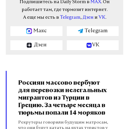
Подпишитесь на Daily Storm в
MAX
. Он
работает там, где тормозит интернет.
А еще мы есть в
Telegram
,
Дзен
и
VK
.
Макс
Telegram
Дзен
VK
Россиян массово вербуют
для перевозки нелегальных
мигрантов из Турции в
Грецию. За четыре месяца в
тюрьмы попали 14 моряков
Рекрутеры говорили будущим матросам,
что они будут катать на яхтах туристов у