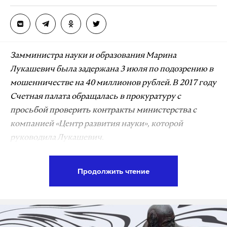
Замминистра науки и образования Марина
Лукашевич была задержана 3 июля по подозрению в
мошенничестве на 40 миллионов рублей. В 2017 году
Счетная палата обращалась в прокуратуру с
просьбой проверить контракты министерства с
компанией «Центр развития науки», которой
руководила Лукашевич.
Марина Лукашевич начала работать в правовой
Продолжить чтение
службе Минобразования России (а затем и
Минобрнауки) еще с 1998 года. В 2014 году она
покинула госслужбу. На сайте Минобрнауки
говорится, что в этот период Лукашевич