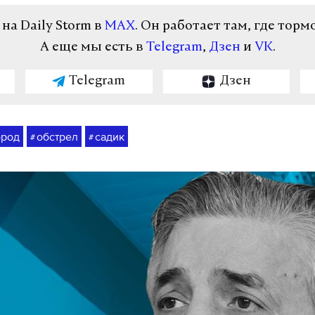
а Daily Storm в
MAX
. Он работает там, где торм
А еще мы есть в
Telegram
,
Дзен
и
VK
.
Telegram
Дзен
ород
обстрел
садик
#
#