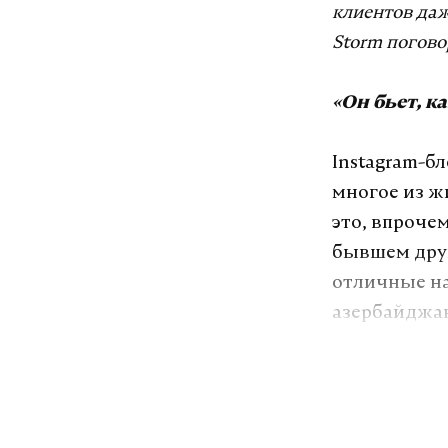
клиентов даж
Storm погово
«Он бьет, к
Instagram-б
многое из ж
это, впроче
бывшем друг
отличные на
азербайджан
не смущало 
«Видимо, лю
азербайджан