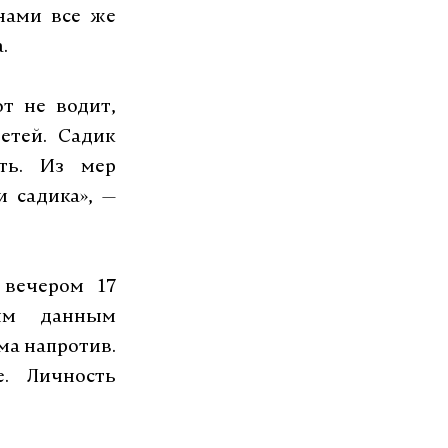
нами все же
.
т не водит,
етей. Садик
ть. Из мер
и садика
»,
—
 вечером 17
ным данным
ма напротив.
е. Личность