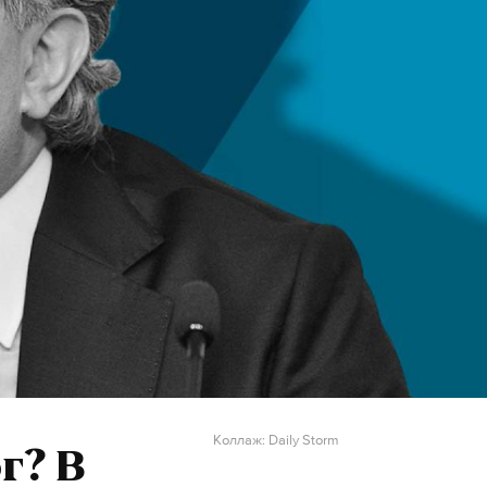
Коллаж: Daily Storm
г? В