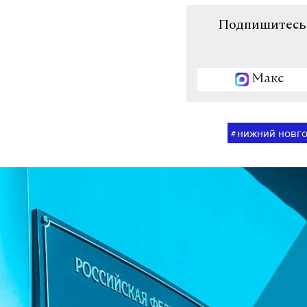
Подпишитесь н
Макс
нижний новг
#