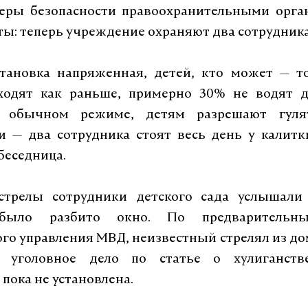
меры безопасности правоохранительными орга
ы: теперь учреждение охраняют два сотрудника
становка напряженная, детей, кто может
—
то
ходят как раньше, примерно 30% не водят д
в обычном режиме, детям разрешают гуля
ти
—
два сотрудника стоят весь день у калитк
беседница.
трелы сотрудники детского сада услышали
 было разбито окно. По предваритель
го управления МВД, неизвестный стрелял из до
 уголовное дело по статье о хулиганств
 пока не установлена.