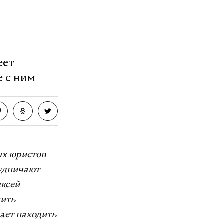
еет
е с ним
ых юристов
рудничают
ексей
шить
жает находить