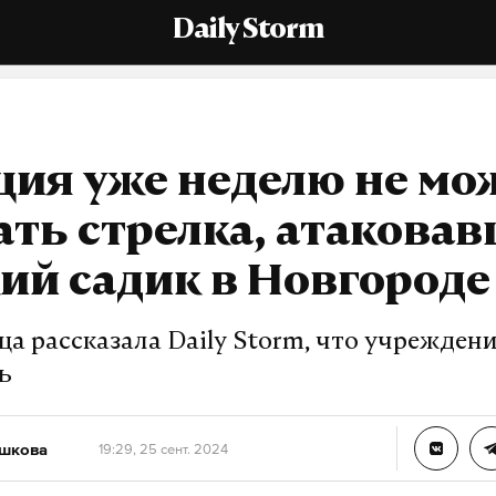
Daily Storm
ия уже неделю не мо
ть стрелка, атаковав
ий садик в Новгороде
а рассказала Daily Storm, что учреждени
ь
ешкова
19:29, 25 сент. 2024