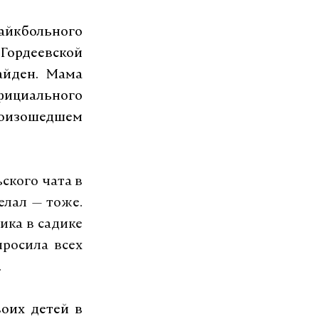
айкбольного
ордеевской
айден. Мама
официального
роизошедшем
ского чата в
елал — тоже.
ика в садике
просила всех
.
воих детей в