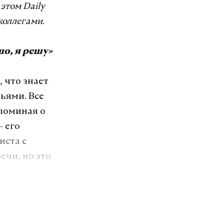
этом Daily
коллегами.
шо, я решу»
 что знает
ьями. Все
споминая о
— его
иста с
чи, но это
ции:
что он