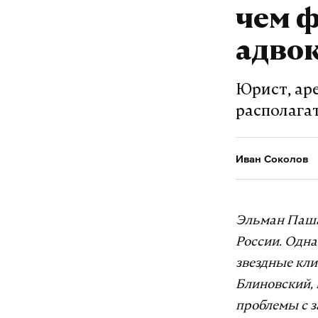
чем 
адво
Юрист, ар
располагат
Иван Соколов
Эльман Паша
России. Одна
звездные кли
Блиновский, 
проблемы с з