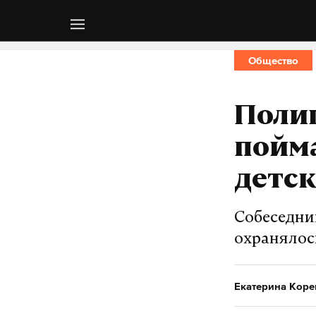
Общество
Полиц
пойма
детск
Собеседниц
охранялос
Екатерина Кор