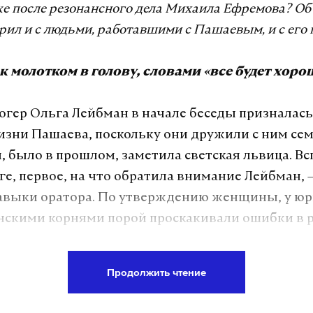
е после резонансного дела Михаила Ефремова? Об 
рил и с людьми, работавшими с Пашаевым, и с его 
ак молотком в голову, словами «все будет хоро
логер Ольга Лейбман в начале беседы призналась,
изни Пашаева, поскольку они дружили с ним сем
м, было в прошлом, заметила светская львица. В
е, первое, на что обратила внимание Лейбман, 
выки оратора. По утверждению женщины, у юр
скими корнями порой проскакивали ошибки в ре
людей, просящих у него помощи в трудной ситуа
ди принимают его речь, делают поблажку на то, 
Продолжить чтение
ец».