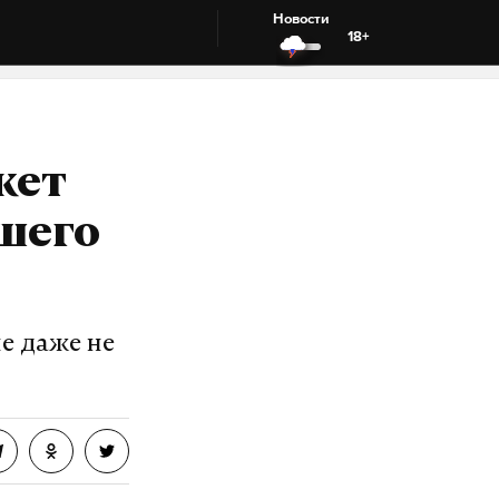
Новости
18+
жет
шего
е даже не