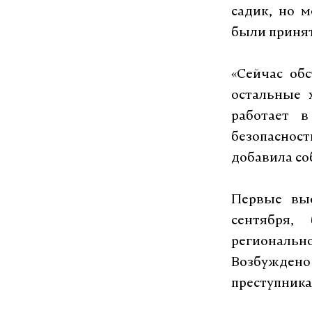
садик, но 
были принят
«Сейчас об
остальные 
работает 
безопаснос
добавила со
Первые выс
сентября,
регионально
Возбуждено
преступника