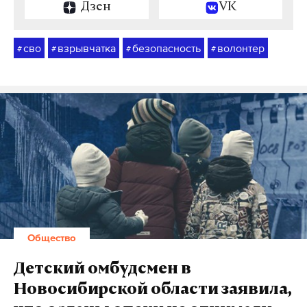
Дзен
VK
сво
взрывчатка
безопасность
волонтер
#
#
#
#
Общество
Детский омбудсмен в
Новосибирской области заявила,