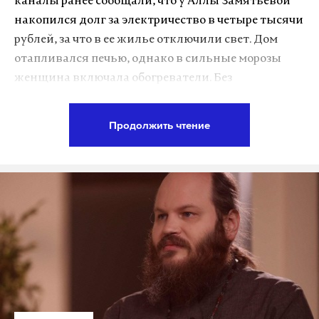
каналы ранее сообщали, что у Аллы Замятьевой
накопился долг за электричество в четыре тысячи
рублей, за что в ее жилье отключили свет. Дом
отапливался печью, однако в сильные морозы
женщина включала обогреватели. Без
электричества они перестали работать, и в доме
сильно понизилась температура, из-за этого
Продолжить чтение
власти якобы забрали ее детей.
«С мамой сегодня работают органы опеки, детки
находятся в безопасности, в учреждении по
заявлению матери. Они находились на учете как
семья в социально опасном положении, под
контролем органов профилактики их района.
Дети были по заявлению матери помещены в наш
социальный центр», — заявила Daily Storm
уполномоченный по правам ребенка в