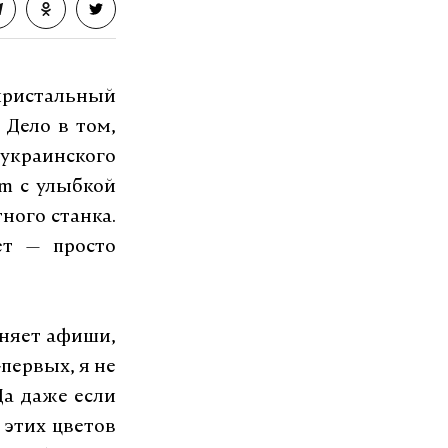
пристальный
 Дело в том,
украинского
rm с улыбкой
ного станка.
ет — просто
иняет афиши,
первых, я не
Да даже если
 этих цветов