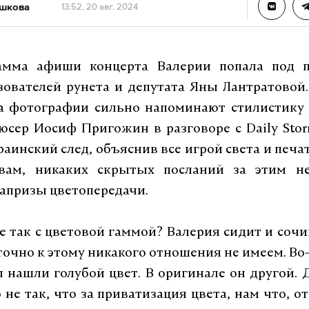
ешкова
13:52, 20 авг. 2024
амма афиши концерта Валерии попала под 
зователей рунета и депутата Яны Лантратовой.
на фотографии сильно напоминают стилистику 
юсер Иосиф Пригожин в разговоре с Daily Sto
раинский след, объяснив все игрой света и печат
вам, никаких скрытых посланий за этим н
апризы цветопередачи.
не так с цветовой гаммой? Валерия сидит и соч
точно к этому никакого отношения не имеем. Во-
ы нашли голубой цвет. В оригинале он другой. 
 не так, что за приватизация цвета, нам что, от