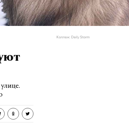
Коллаж: Daily Storm
куют
улице.
о