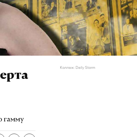
Коллаж: Daily Storm
ерта
ю гамму