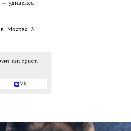
» — удивился
 в Москве 3
озит интернет.
VK