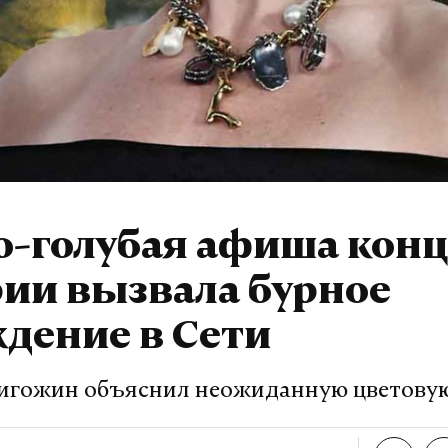
о-голубая афиша конц
ии вызвала бурное
дение в Сети
гожин объяснил неожиданную цветову