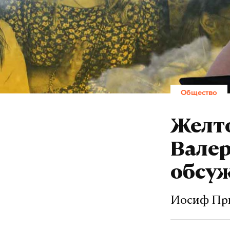
Общество
Желт
Валер
обсуж
Иосиф При