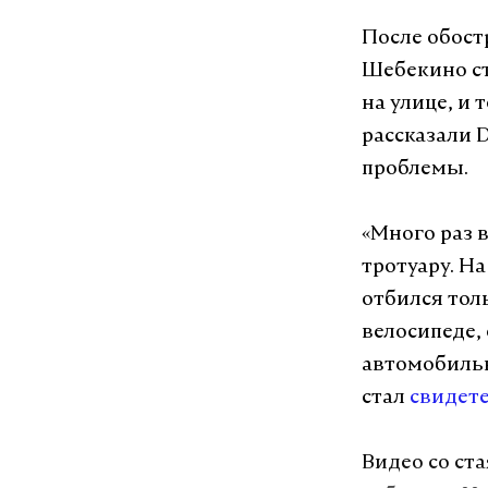
После обост
Шебекино ст
на улице, и 
рассказали D
проблемы.
«Много раз 
тротуару. Н
отбился тол
велосипеде,
автомобильн
стал
свидет
Видео со ст