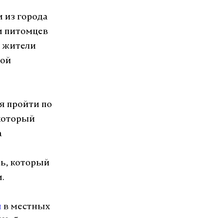
 из города
и питомцев
е жители
той
ая пройти по
 который
а
ль, который
.
я
в местных