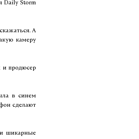
 Daily Storm
скажаться. А
какую камеру
ж и продюсер
ыла в синем
 фон сделают
ии шикарные