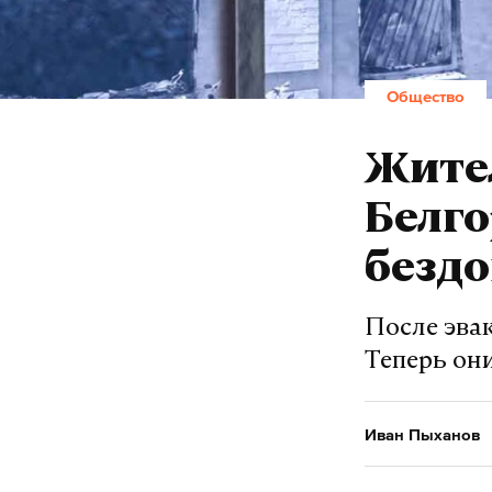
Общество
Жите
Белго
безд
После эвак
Теперь они
Иван Пыханов