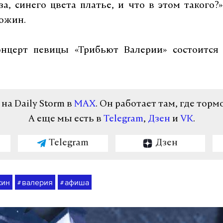
за, синего цвета платье, и что в этом такого?
ожин.
нцерт певицы «Трибьют Валерии» состоится
а Daily Storm в
MAX
. Он работает там, где торм
А еще мы есть в
Telegram
,
Дзен
и
VK
.
Telegram
Дзен
жин
валерия
афиша
#
#