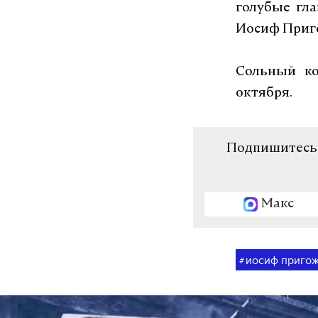
голубые гла
Иосиф Приг
Сольный ко
октября.
Подпишитесь н
Макс
иосиф приго
#