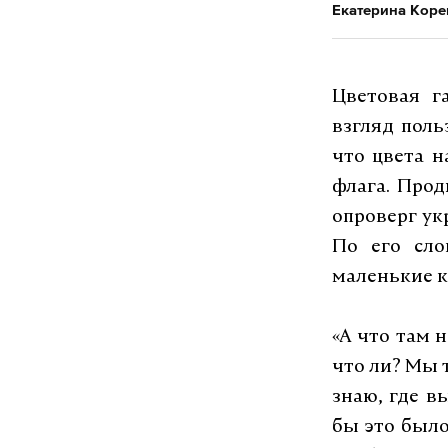
Екатерина Кор
Цветовая г
взгляд поль
что цвета 
флага. Прод
опроверг ук
По его сло
маленькие к
«А что там 
что ли? Мы 
знаю, где в
бы это было