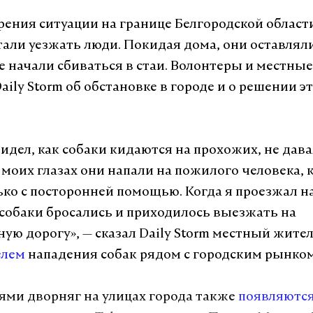
рения ситуации на границе Белгородской области
али уезжать люди. Покидая дома, они оставлял
те начали сбиваться в стаи. Волонтеры и местны
aily Storm об обстановке в городе и о решении э
видел, как собаки кидаются на прохожих, не дав
а моих глазах они напали на пожилого человека,
ько с посторонней помощью. Когда я проезжал н
 собаки бросались и приходилось выезжать на
ую дорогу», — сказал Daily Storm местный жите
елем
нападения собак рядом с городским рынком
аями дворняг на улицах города также
появляютс