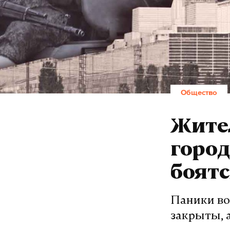
Общество
Жите
город
боятс
Паники во
закрыты, 