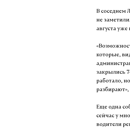
В соседнем 
не заметили
августа уже
«Возможност
которые, ви
администрац
закрылись 7
работало, но
разбирают», 
Еще одна со
сейчас у мно
водители ре