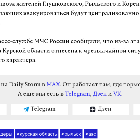
ывоза жителей Глушковского, Рыльского и Корен
лающих эвакуироваться будут централизованно
.
пресс-службе МЧС России сообщили, что из-за ат
в Курской области отнесена к чрезвычайной сит
о характера.
а Daily Storm в
MAX
. Он работает там, где торм
А еще мы есть в
Telegram
,
Дзен
и
VK
.
Telegram
Дзен
одеры
курская область
рыльск
аэс
#
#
#