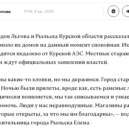
рпова
17:09, 9 авг. 2024
дов Льгова и Рыльска Курской области рассказал
около их домов на данный момент спокойная. И
дятся недалеко от Курской АЭС. Местные стараю
и ждут официальных заявлений властей.
ны какие-то хлопки, но мы держимся. Город ста
. Ночью были прилеты, вроде как, есть раненые 
дически появляется, мы так списываемся и узнае
омочь. Люди у нас неравнодушные. Магазины р
оторые открыты, за что мы им благодарны», — по
 жительница города Рыльска Елена.