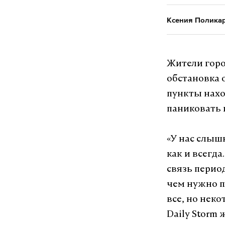
Ксения Полика
Жители горо
обстановка 
пункты нахо
паниковать 
«У нас слыш
как и всегда
связь перио
чем нужно п
все, но нек
Daily Storm