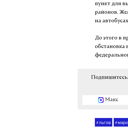
пункт для в
районов. Же
на автобусах
До этого в 
обстановка 
федеральног
Подпишитесь н
Макс
льгов
мар
#
#