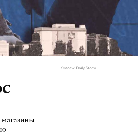
Коллаж: Daily Storm
ЭС
е магазины
но