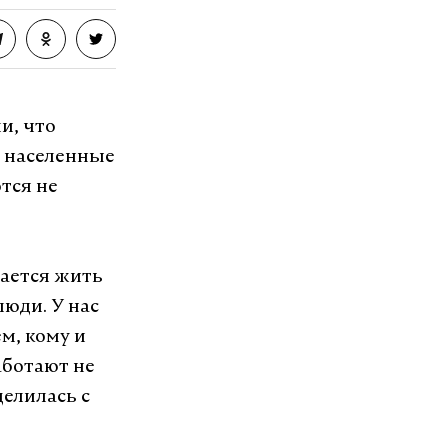
и, что
х населенные
тся не
рается жить
люди. У нас
м, кому и
аботают не
делилась с