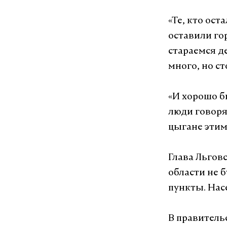
«Те, кто ост
оставили го
стараемся д
много, но ст
«И хорошо б
люди говоря
цыгане эти
Глава Льговс
области не 
пункты. Нас
В правительс