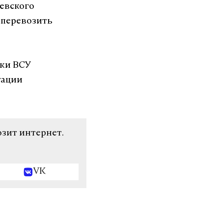
евского
 перевозить
аки ВСУ
уации
озит интернет.
VK