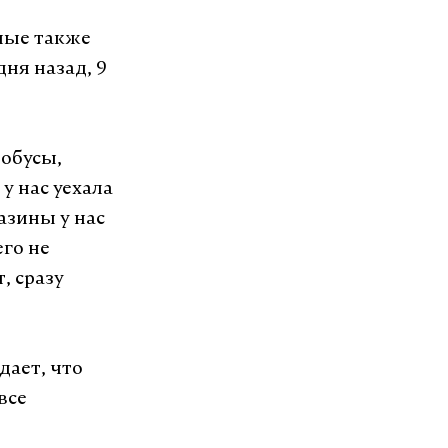
ные также
ня назад, 9
тобусы,
у нас уехала
азины у нас
его не
, сразу
дает, что
все