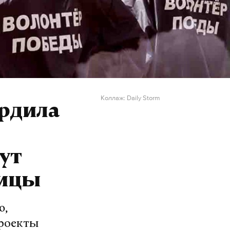
Коллаж: Daily Storm
рдила
ут
лицы
ю,
проекты