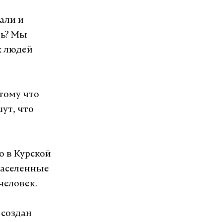
хали и
ть? Мы
х людей
тому что
ут, что
о в Курской
населенные
человек.
 создан