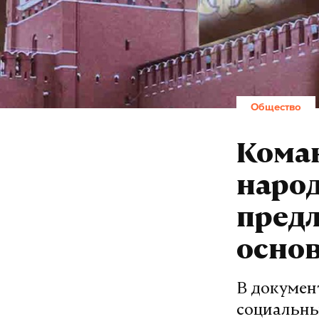
Общество
Кома
наро
пред
основ
В докумен
социальны