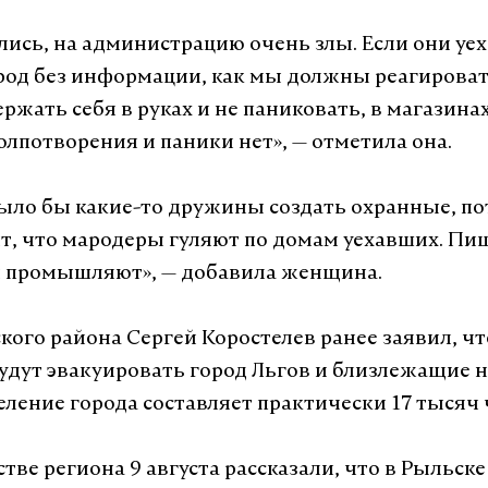
ались, на администрацию очень злы. Если они уе
род без информации, как мы должны реагирова
ержать себя в руках и не паниковать, в магазина
олпотворения и паники нет», — отметила она.
ыло бы какие-то дружины создать охранные, по
т, что мародеры гуляют по домам уехавших. Пиш
м промышляют», — добавила женщина.
кого района Сергей Коростелев ранее заявил, чт
будут эвакуировать город Льгов и близлежащие 
еление города составляет практически 17 тысяч 
тве региона 9 августа рассказали, что в Рыльске