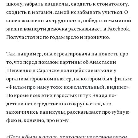
школу, забрать из школы, сводить к стоматологу,
сходить в магазин, самой не забывать учиться. О
своих жизненных трудностях, победах и маминой
жизни взаперти девочка рассказывает в Facebook.
Получается не по годам зрело и иронично.
Так, например, она отреагировала на новость про
то, что перед показом картины об Анастасии
Шевченко в Саранске полицейские изъяли у
организаторов компьютер, на котором был фильм:
«
Фильм про маму тоже нежелательный, видимо
».
Но кроме всех этих взрослых штук Влада по-
детски непосредственно сокрушается, что
закончились каникулы, рассказывает про зубную
фею и, конечно, про маму.
«
Пока я была в школе, приходили из органов опеки.