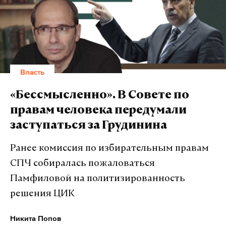
кабмина, единороссы считают объективной.
Подпишитесь на Daily Storm в
MAX
. Он
ЛДПР станет первой фракцией, с которой
работает там, где тормозит интернет.
Медведев проведет встречу уже 4 апреля. Как
А еще мы есть в
Telegram
,
Дзен
и
VK
.
отмечают депутаты, им есть и о чем попросить
Власть
Макс
Telegram
главу кабмина, и за что покритиковать.
«Прежде
всего нас интересуют проблемы, связанные с
«Бессмысленно». В Совете по
Дзен
VK
реализацией в России мусорной реформы,
правам человека передумали
объективность роста тарифов на услуги ЖКХ,
заступаться за Грудинина
необходимость увеличения социальной поддержки
населения, низкая продолжительность и невысокое
Ранее комиссия по избирательным правам
качество жизни. Также мы хотим спросить
СПЧ собиралась пожаловаться
Орешкин рассказал о
Медведева о том, что происходит с доступностью
причинах переноса своего
Памфиловой на политизированность
отечественных лекарственных средств»,
—
выступления в Госдуме
решения ЦИК
рассказал Daily Storm замруководителя фракции
Вопрос выполнения нацпроектов глава
ЛДПР, глава комитета Госдумы по труду,
Минэкономразвития и депутаты
Никита Попов
социальной политике и делам ветеранов Ярослав
рассматривали по-разному, отметил