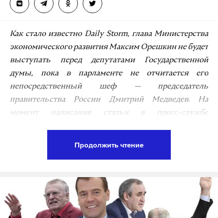
Как стало известно Daily Storm, глава Министерства
экономического развития Максим Орешкин не будет
выступать перед депутатами Государственной
думы, пока в парламенте не отчитается его
непосредственный шеф — председатель
правительства России Дмитрий Медведев. На
момент написания статьи в пресс-службе
министерства не отвечали на звонки в течение двух
дней. В правительстве с Daily Storm поделились
Продолжить чтение
мнением, что Орешкину нечего добавить к тому, что
было сказано им в рамках правительственного часа
6 марта. Напомним, что именно тогда выступление
министра на правительственном часе приостановил
председатель Государственной думы и посоветовал
ему более тщательно подготовиться к докладу и