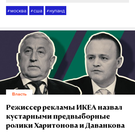
москва
сша
нуланд
#
#
#
Власть
Режиссер рекламы ИКЕА назвал
кустарными предвыборные
ролики Харитонова и Даванкова