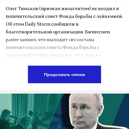
президента.
Олег Тиньков (признан иноагентом) не входил в
попечительский совет Фонда борьбы с лейкемией.
«Ближе к делу решу. Многое изменится после 17
Об этом Daily Storm сообщили в
марта», — сказал Надеждин.
благотворительной организации. Бизнесмен
ранее заявил, что выходит «из состава
Экс-кандидат в президенты убежден, что в
попечительского совета Фонда борьбы с
ближайшем будущем может измениться многое, в
лейкемией, чтобы сохранить этот фонд».
том числе и положение в высших эшелонах
власти. В этом вопросе Надеждин полагается на
«Лично Тиньков не входил ни в попечительский,
свои «анализ и интуицию».
Продолжить чтение
ни в совет Фонда борьбы с лейкемией.
Благотворительный Фонд борьбы с лейкемией‎
4 марта Екатерина Дунцова в своем Telegram-
существует за счет средств, самостоятельно
канале выложила пост о создании новой
привлеченных на его деятельность», —
коалиции к выборам в Мосгордуму в сентябре
поделилась с Daily Storm директор по
2024 года. По этому поводу в Депутатской
коммуникациям фонда Арина Фауль.
академии состоялась встреча представителей
партии «Гражданская инициатива» во главе с