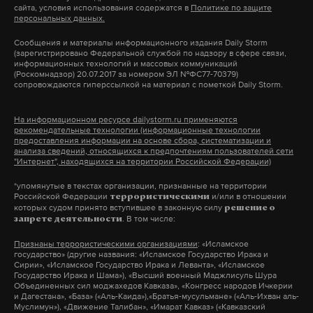
только с нашей стороны, а со стороны
сайта, условия использования содержатся в
Политике по защите
персональных данных.
международного сообщества». «Никакого десанта
сергей меликов
#
«Первая ставка — инфраструктура. Здесь
французского в Крыму точно не будет. Они просто
Сообщения и материалы информационного издания Daily Storm
бенефициарами, на мой взгляд, выглядят
(зарегистрировано Федеральной службой по надзору в сфере связи,
не рискнут это сделать. Исключено, что
информационных технологий и массовых коммуникаций
команда Хуснуллина и в целом строительная
(Роскомнадзор) 20.07.2017 за номером ЭЛ №ФС77-70379)
повторится трагедия Крымской войны XIX века»,
сопровождаются гиперссылкой на материал с пометкой Daily Storm.
отрасль. Ставка вторая — это промышленность.
— убежден Цеков.
Это Мантуров и военно-промышленная коалиция
На информационном ресурсе dailystorm.ru применяются
вокруг него. Ставка третья — цифровая
рекомендательные технологии (информационные технологии
Он обратил внимание, что «ничего подобного, как
предоставления информации на основе сбора, систематизации и
экономика. Туда самые большие объемы средств
в речи Макрона, мы не услышим из уст президента
анализа сведений, относящихся к предпочтениям пользователей сети
"Интернет", находящихся на территории Российской Федерации)
— на цифровые платформы заявлено 700
России или председателя правительства». «А
миллиардов. За IT — Максут Шадаев, за все вокруг
*упомянутые в текстах организации, признанные на территории
уровень политической культуры во Франции
Российской Федерации
и/или в отношении
террористическими
этого — Дмитрий Чернышенко», — перечислил
такой, что подобные совершенно возмутительные
которых судом принято вступившее в законную силу
решение о
. В том числе:
запрете деятельности
Минченко.
вещи озвучивает президент. Это, в принципе,
Признаны террористическими организациями
: «Исламское
свидетельствует о его низкой подготовке как
государство» (другие названия: «Исламское Государство Ирака и
Кадровый резерв и уверенность Кремля
руководителя государства», — добавил
Сирии», «Исламское Государство Ирака и Леванта», «Исламское
Государство Ирака и Шама»), «Высший военный Маджлисуль Шура
собеседник.
Объединенных сил моджахедов Кавказа», «Конгресс народов Ичкерии
Вновь вернувшись к теме спецоперации, Путин
и Дагестана», «База» («Аль-Каида»),«Братья-мусульмане» («Аль-Ихван аль-
Муслимун»), «Движение Талибан», «Имарат Кавказ» («Кавказский