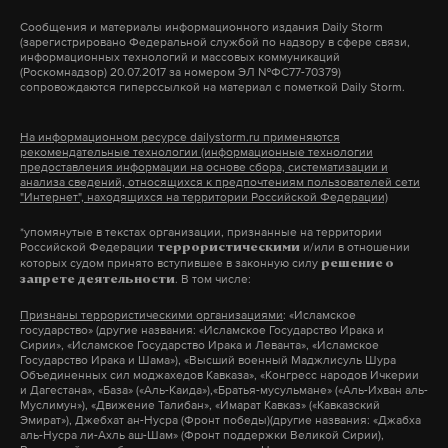
деле я думал, что все спустят на тормоза, но нет,
Макс
Telegram
их территории. И если ДНР делала это аккуратно и
среагировали хотя бы на мое заявление, и это
Сообщения и материалы информационного издания Daily Storm
в интересах народа, то в ЛНР было не все так
(зарегистрировано Федеральной службой по надзору в сфере связи,
здорово. Посмотрим, какими будут результаты
Дзен
VK
информационных технологий и массовых коммуникаций
гуманно. Глава ДНР Александр Захарченко
(Роскомнадзор) 20.07.2017 за номером ЭЛ №ФС77-70379)
проверки и сделаем выводы», – говорит Осташко.
сопровождаются гиперссылкой на материал с пометкой Daily Storm.
полностью переориентировал появившиеся
мощности на развитие промышленности ДНР, а
На информационном ресурсе dailystorm.ru применяются
заработанные деньги вкладывает в оснащение
рекомендательные технологии (информационные технологии
предоставления информации на основе сбора, систематизации и
собственных силовых структур и в развитие ВПК,
анализа сведений, относящихся к предпочтениям пользователей сети
"Интернет", находящихся на территории Российской Федерации)
чтобы не зависеть от наличия или отсутствия
трофейных боеприпасов. Также понемногу в ДНР
*упомянутые в текстах организации, признанные на территории
Российской Федерации
и/или в отношении
террористическими
повышаются пенсии.
которых судом принято вступившее в законную силу
решение о
. В том числе:
запрете деятельности
Признаны террористическими организациями
: «Исламское
государство» (другие названия: «Исламское Государство Ирака и
Подпишитесь на Daily Storm в
MAX
. Он
Сирии», «Исламское Государство Ирака и Леванта», «Исламское
работает там, где тормозит интернет.
Государство Ирака и Шама»), «Высший военный Маджлисуль Шура
Летаргический сон
Фото: © GLOBAL LOOK press/Olga Sokolova
Объединенных сил моджахедов Кавказа», «Конгресс народов Ичкерии
А еще мы есть в
Telegram
,
Дзен
и
VK
.
и Дагестана», «База» («Аль-Каида»),«Братья-мусульмане» («Аль-Ихван аль-
Муслимун»), «Движение Талибан», «Имарат Кавказ» («Кавказский
правоохранителей
Депутат убежден, что все предприятия в РФ, в
Эмират»), Джебхат ан-Нусра (Фронт победы)(другие названия: «Джабха
Макс
Telegram
аль-Нусра ли-Ахль аш-Шам» (Фронт поддержки Великой Сирии),
любой отрасли, должны проходить через призму