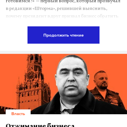
готовимся?» — первый вопрос, который прозвучал
ноября редактору сообщила в письме
в редакции «Шторма», решившей выяснить,
Генпрокуратура.
почему президент вдруг призвал бизнес обратить
пристальное внимание на ВПК.
Подпишитесь на Daily Storm в
MAX
. Он
Продолжить чтение
«Отмечу, что способность экономики быстро
работает там, где тормозит интернет.
увеличивать объемы оборонной продукции и
А еще мы есть в
Telegram
,
Дзен
и
VK
.
услуг в нужное время — одно из важнейших
Макс
Telegram
условий обеспечения военной безопасности
государства. К этому должны быть готовы все
Дзен
VK
стратегические и просто крупные предприятия
независимо от форм собственности», — заявил
Владимир Путин на совещании с участием
представителей Министерства обороны, глав
других министерств и губернаторов.
Власть
До сих пор подобных призывов со стороны главы
Отжимание бизнеса.