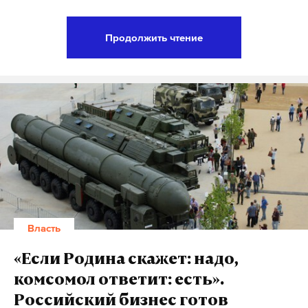
Заявившая о желании баллотироваться в
Продолжить чтение
президенты России, 24 октября Собчак провела
свою первую публичную пресс-конференцию в
Москве, где сделала ряд резонансных заявлений.
Одно из них звучало следующим образом.
«С точки зрения международного права, Крым —
украинский… Мы нарушили наше слово, мы
нарушили Будапештский меморандум 1994 года.
Мы дали обещание, и мы это обещание не
выполнили», — сказала телеведущая, тем самым
Власть
вызвав впоследствии шквал критики в свой
адрес. Реакция общественности не заставила себя
«Если Родина скажет: надо,
долго ждать.
комсомол ответит: есть».
Российский бизнес готов
25 октября лидер ЛДПР Владимир Жириновский