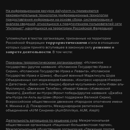
концу 2017 года оно перешло в скрытое
диффузное раздражение и недовольство властью.
На информационном ресурсе dailystorm.ru применяются
рекомендательные технологии (информационные технологии
предоставления информации на основе сбора, систематизации и
— Но до сих пор это никак не отражалось на
анализа сведений, относящихся к предпочтениям пользователей сети
"Интернет", находящихся на территории Российской Федерации)
личном рейтинге президента. Что
*упомянутые в текстах организации, признанные на территории
изменилось?
Евгений Ганчуков
Российской Федерации
, замминистра строительства
и/или в отношении
террористическими
которых судом принято вступившее в законную силу
решение о
Красноярского края на собрании обманутых
. В том числе:
запрете деятельности
— Действительно, до последнего момента, апреля
дольщиков
Признаны террористическими организациями
: «Исламское
этого года, сильнее всего в рейтинге теряло
государство» (другие названия: «Исламское Государство Ирака и
правительство, депутатский корпус. Работал так
Сирии», «Исламское Государство Ирака и Леванта», «Исламское
«Внесете сами деньги и сами достроите. Что,
Государство Ирака и Шама»), «Высший военный Маджлисуль Шура
называемый механизм переноса ответственности
Объединенных сил моджахедов Кавказа», «Конгресс народов Ичкерии
слабо? Пока вы не доплатите, хрен вы его
и Дагестана», «База» («Аль-Каида»),«Братья-мусульмане» («Аль-Ихван аль-
на другие уровни власти. Сейчас объясню. В
Муслимун»), «Движение Талибан», «Имарат Кавказ» («Кавказский
достроите»
Эмират»), Джебхат ан-Нусра (Фронт победы)(другие названия: «Джабха
феврале падение общего рейтинга власти, не
аль-Нусра ли-Ахль аш-Шам» (Фронт поддержки Великой Сирии),
Всероссийское общественное движение «Народное ополчение имени
Путина, приостановилось, поскольку работал
__________________________________________
К. Минина и Д. Пожарского», Международное религиозное
фактор президентской избирательной кампании.
объединение «АУМ Синрике» (AumShinrikyo, AUM, Aleph)
В марте этот рейтинг даже приподнялся, а в
Деятельность запрещена по решению суда
: Межрегиональная
Подборка лучших цитат чиновников, собранная
общественная организация «Национал-большевистская партия»,
апреле, после объявления пенсионной реформы,
Daily Storm
, — в конце статьи
Межрегиональная общественная организация «Движение против