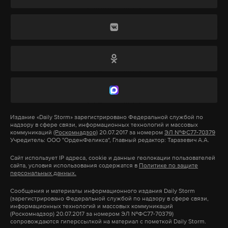
забыть о проблеме. Местные телевизионщики,
еще 2012 год, реакцию Кремля на массовые
обомлев от профессионализма чиновника,
протесты на Болотной, когда было принято резкое
попросили дольщиков записать, как он общается
изменение курса внутренней политики и
без камер. Здесь мы услышали самое интересное.
началась борьба с оппозицией, пятой колонной и
так далее. Люди устали от этого, тем более
что патриотический подъем, связанный с
Подпишитесь на Daily Storm в
MAX
. Он
присоединением Крыма, одновременно
работает там, где тормозит интернет.
сопровождался сильным страхом, как будто перед
А еще мы есть в
Telegram
,
Дзен
и
VK
.
Издание
«Daily Storm»
зарегистрировано Федеральной службой по
большой войной. И это именно не разные
надзору в сфере связи, информационных технологий и массовых
Макс
Telegram
настроения, а производные от одной и той же
коммуникаций
(Роскомнадзор)
20.07.2017 за номером
ЭЛ №ФС77-70379
Учредитель: ООО "ОрденФеликса", Главный редактор: Таразевич А.А.
составляющей: чувство гордости, такая бравада —
Дзен
VK
Сайт использует IP адреса, cookie и данные геолокации пользователей
и одновременно страх и неуверенность в будущем.
сайта, условия использования содержатся в
Политике по защите
персональных данных.
__________________________________________
Поэтому с 2015 года, когда цены на нефть упали,
Сообщения и материалы информационного издания Daily Storm
(зарегистрировано Федеральной службой по надзору в сфере связи,
рубль обесценился, реальные доходы стали
информационных технологий и массовых коммуникаций
(Роскомнадзор) 20.07.2017 за номером ЭЛ №ФС77-70379)
снижаться, у населения началось отрезвление. А к
сопровождаются гиперссылкой на материал с пометкой Daily Storm.