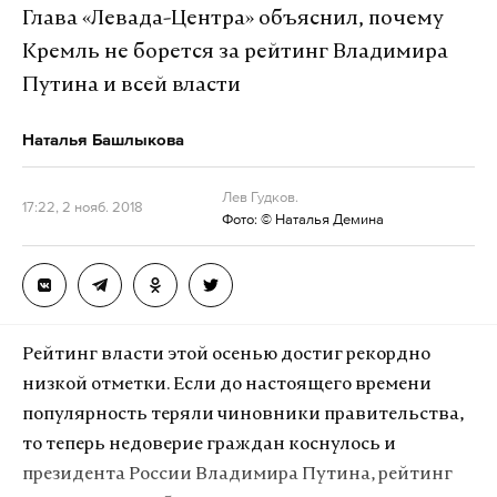
профильными вице-губернаторами и,
Глава «Левада-Центра» объяснил, почему
соответственно, не направляет никаких
Кремль не борется за рейтинг Владимира
распоряжений в регионы. К слову, некоторые
Путина и всей власти
субъекты РФ, не дожидаясь отмашки федералов,
решили сами бороться с хамством и
Наталья Башлыкова
косноязычием своих политиков — открыли
специальные ресурсные центры и даже
Лев Гудков.
17:22, 2 нояб. 2018
разработали видеокурс вежливости.
Фото: © Наталья Демина
С чем бороться?
«Проявлять корректность и внимательность
Рейтинг власти этой осенью достиг рекордно
в обращении с гражданами и должностными
низкой отметки. Если до настоящего времени
лицами»
— пусть и не первый, но один из главных
популярность теряли чиновники правительства,
принципов, изложенных в Типовом кодексе этики
то теперь недоверие граждан коснулось и
и служебного поведения госслужащих РФ. Он был
президента России Владимира Путина, рейтинг
утвержден в 2010 году. Правда, чем дальше от его