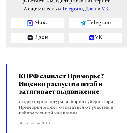
работает там, где тормозит интернет.
А еще мы есть в
Telegram
,
Дзен
и
VK
.
Макс
Telegram
Дзен
VK
КПРФ сливает Приморье?
Ищенко распустил штаб и
затягивает выдвижение
Лидер первого тура выборов губернатора
Приморья может отказаться от участия в
избирательной кампании
30 октября 2018