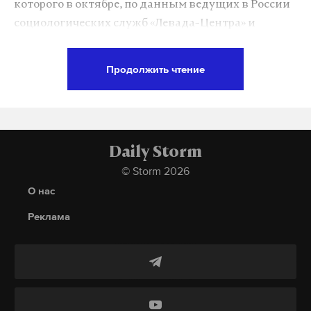
которого в октябре, по данным ведущих в России
утверждения, тем круче чиновники этот принцип
социологических служб «Левада-Центра» и
нарушают, выбиваясь в топы новостных
ВЦИОМ, упал до уровня 37%. За всю
агрегаторов. И если в некорректности заявления
политическую карьеру Владимир Путин впервые
экс-министра труда Саратовской области
Продолжить чтение
так сильно теряет свои позиции. О том, почему это
Натальи Соколовой про «макарошки» еще можно
произошло, корреспонденту Daily Storm Наталье
усомниться, то ее коллеге из министерства
Башлыковой рассказал глава «Левада-Центра»
строительства Красноярского края следовало бы
Лев Гудков.
документ перечитать.
Daily Storm
© Storm 2026
— Лев Дмитриевич, как Вы объясните такое
Евгений Ганчуков, назначенный в мае этого года
О нас
глобальное снижение рейтинга власти,
заместителем министра строительства края,
какова основная причина?
Реклама
выдал несколько перлов подряд. И все про
дольщиков. Сначала, встречаясь с обманутыми
— Причина в том, что у населения накопилось
людьми, он заявил:
«Чушь сделали вы, когда
раздражение и усталость от этой
купили эти квартиры»
. Затем он предложил
мобилизационной кампании, которая длится в
«вкинуть» в недострои тысяч по 200 каждому и
России уже больше четырех лет. Если учитывать