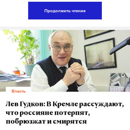
Саратовской области пообещала сделать людей
Продолжить чтение
«моложе, красивее и стройнее»
на прожиточный
минимум в 3,5 тысячи рублей. Потом — еще
действующий замминистра строительства
Красноярского края взял обманутых дольщиков
на слабо.
«Внесете сами деньги и сами достроите.
Что, слабо? Пока вы не доплатите, хрен вы его
достроите»
, — заявил чиновник людям. Такие
перлы политиков уже давно перестали удивлять
не только журналистов, но и рядовых граждан.
Да и что удивляться? Когда, согласно закону,
Власть
оскорбить чиновника нельзя, а чиновник
оскорбить человека может.
Лев Гудков: В Кремле рассуждают,
что россияне потерпят,
Как выяснил Daily Storm, администрация
побрюзжат и смирятся
президента не ведет воспитательную работу с