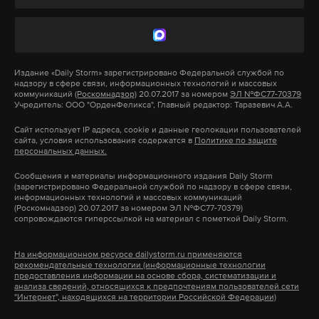
Заседание прошло в закрытом формате. С 13
апреля, после первых слухов об отставке
Вячеслава Гладкова, правительство не ведет
Издание
«Daily Storm»
зарегистрировано Федеральной службой по
традиционные видеотрансляции.
надзору в сфере связи, информационных технологий и массовых
коммуникаций
(Роскомнадзор)
20.07.2017 за номером
ЭЛ №ФС77-70379
Учредитель: ООО "ОрденФеликса", Главный редактор: Таразевич А.А.
В тот же день в отставку ушел и глава Брянской
1/3
Сайт использует IP адреса, cookie и данные геолокации пользователей
области.
Его преемник уже через несколько дней
сайта, условия использования содержатся в
Политике по защите
персональных данных.
распустил региональное правительство.
Фото: Daily Storm
Сообщения и материалы информационного издания Daily Storm
(зарегистрировано Федеральной службой по надзору в сфере связи,
От Шуваева в местных каналах ждали похожего
информационных технологий и массовых коммуникаций
(Роскомнадзор) 20.07.2017 за номером ЭЛ №ФС77-70379)
шага, а еще до его назначения блогеры писали о
«Мы не можем использовать определения из
сопровождаются гиперссылкой на материал с пометкой Daily Storm.
массовых увольнениях в правительстве. Авторы
американской политологии, потому что это
утверждали, что с кадрами политику может
ликбез для аборигенов: «хорошо, плохо и совсем
На информационном ресурсе dailystorm.ru применяются
рекомендательные технологии (информационные технологии
помочь экс-губернатор и бывший сенатор от
плохо». Право в нашей и американской
предоставления информации на основе сбора, систематизации и
региона Евгений Савченко. Однако врио пока не
анализа сведений, относящихся к предпочтениям пользователей сети
ментальности — это разные понятия. Мы не
"Интернет", находящихся на территории Российской Федерации)
анонсировал отставок или перестановок.
отказываемся от того, что существуют