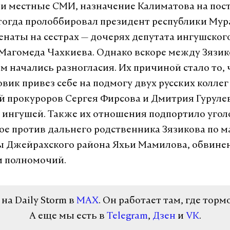
и местные СМИ, назначение Калиматова на пос
огда пролоббировал президент республики Мура
наты на сестрах — дочерях депутата ингушског
Магомеда Чахкиева. Однако вскоре между Зязи
 начались разногласия. Их причиной стало то, 
вик привез себе на подмогу двух русских коллег
й прокуроров Сергея Фирсова и Дмитрия Гуруле
 ингушей. Также их отношения подпортило угол
е против дальнего родственника Зязикова по 
ы Джейрахского района Яхьи Мамилова, обвине
 полномочий.
а Daily Storm в
MAX
. Он работает там, где торм
А еще мы есть в
Telegram
,
Дзен
и
VK
.