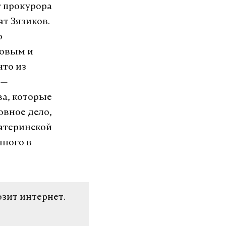
т прокурора
т Зязиков.
о
ковым и
что из
 —
ва, которые
овное дело,
материнской
нного в
озит интернет.