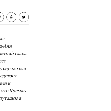
аз
д-Али
летний глава
еет
, однако вся
редстоит
вел к
 что Кремль
путацию в