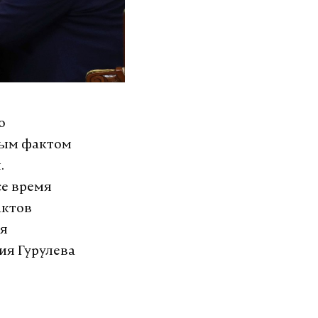
о
ным фактом
.
се время
актов
ия
ия Гурулева