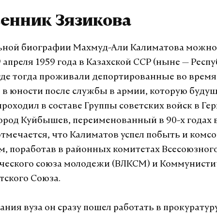
венник Зязикова
ной биографии Махмуд-Али Калиматова можно 
 апреля 1959 года в Казахской ССР (ныне — Респ
 где тогда проживали депортированные во врем
 в юности после службы в армии, которую буду
проходил в составе Группы советских войск в Ге
город Куйбышев, переименованный в 90-х годах в
тмечается, что Калиматов успел побыть и комс
, поработав в районных комитетах Всесоюзног
ческого союза молодежи (ВЛКСМ) и Коммунисти
тского Союза.
ния вуза он сразу пошел работать в прокуратуру