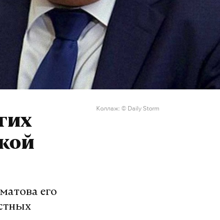
Коллаж: © Daily Storm
гих
акой
матова его
естных