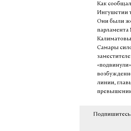
Как сообщал
Ингушетии т
Они были же
парламента 
Калиматовым
Самары сило
заместителе
«подвинули»
возбужденно
линии, глав
превышении
Подпишитесь н