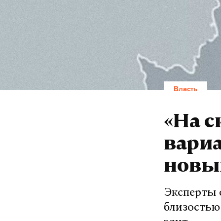
Власть
«На с
вариа
новы
Эксперты 
близостью