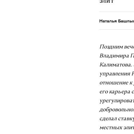
элит
Наталья Башлы
Поздним вече
Владимира П
Калиматова. 
управления Р
отношение к 
его карьера 
урегулироват
добровольной
сделал ставк
местных элит