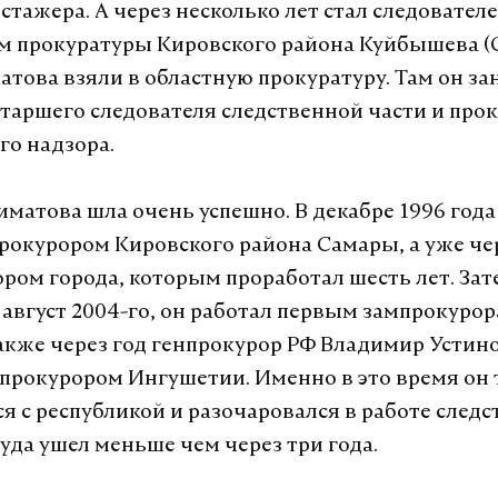
 стажера. А через несколько лет стал следовател
м прокуратуры Кировского района Куйбышева (
атова взяли в областную прокуратуру. Там он з
таршего следователя следственной части и про
го надзора.
иматова шла очень успешно. В декабре 1996 года
рокурором Кировского района Самары, а уже чер
ором города, которым проработал шесть лет. Зат
о август 2004-го, он работал первым зампрокуро
также через год генпрокурор РФ Владимир Устин
прокурором Ингушетии. Именно в это время он 
я с республикой и разочаровался в работе след
куда ушел меньше чем через три года.