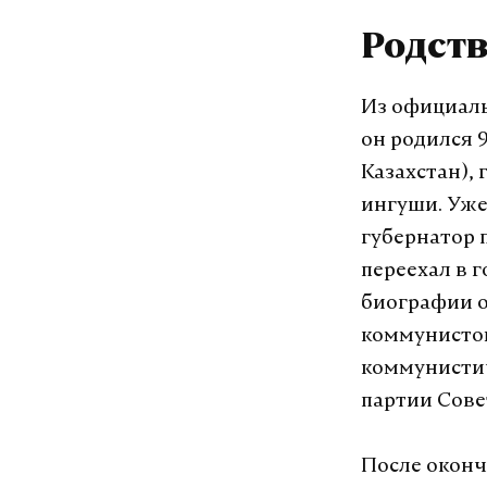
Родст
Из официаль
он родился 9
Казахстан),
ингуши. Уже
губернатор 
переехал в 
биографии о
коммунистом
коммунисти
партии Сове
После оконча