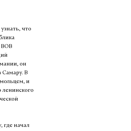
узнать, что
ублика
я ВОВ
щий
рмании, он
 Самару. В
омольцем, и
о ленинского
ческой
, где начал