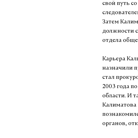
свой путь со
следователе
Затем Калим
должности с
отдела обще
Карьера Кал
назначили п
стал прокур
2003 года п
области. И 
Калиматова 
познакомилс
органов, от