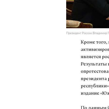
Президент России Владимир 
Кроме того,
активизиро
является ро
Результаты п
опротестова
президента 
республики»
издание «Ю
По данным 