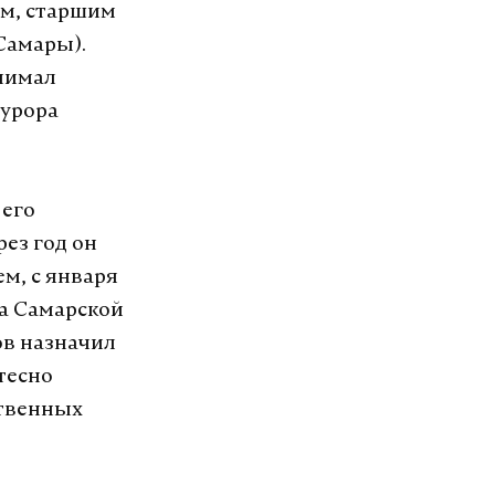
ем, старшим
Самары).
анимал
курора
 его
ез год он
ем, с января
ра Самарской
ов назначил
тесно
ственных