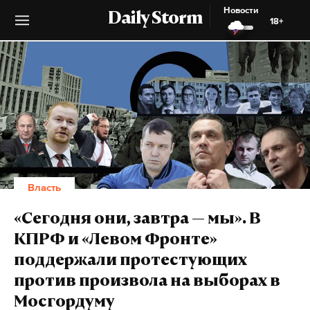
Новости
Daily Storm
18+
Власть
«Сегодня они, завтра — мы». В
КПРФ и «Левом Фронте»
поддержали протестующих
против произвола на выборах в
Мосгордуму