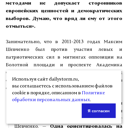
методами не допускает сторонников
европейских ценностей и демократических
выборов. Думаю, что вряд ли ему от этого
отмыться».
Занимательно, что в 2011-2013 годах Максим
Шевченко был против участия левых и
патриотических сил в митингах оппозиции на
Болотной площади и проспекте Академика
Сахарова. Сегодня же он встает на сторону тех
Используя сайт dailystorm.ru,
самых либералов, которые были одной из
вы соглашаетесь с использованием файлов
основных ведущих сил протеста.
cookie в порядке, описанном в
Политике
обработки персональных данных
.
«Те протесты для меня были очевидной
Я согласен
конфликтной ситуацией между двумя
элитными группами,
— рассказывает
Шевченко. —
Одна ориентировалась на