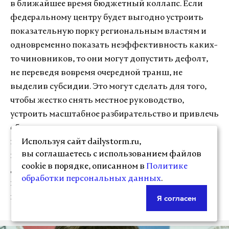
в ближайшее время бюджетный коллапс. Если
федеральному центру будет выгодно устроить
показательную порку региональным властям и
одновременно показать неэффективность каких-
то чиновников, то они могут допустить дефолт,
не переведя вовремя очередной транш, не
выделив субсидии. Это могут сделать для того,
чтобы жестко снять местное руководство,
устроить масштабное разбирательство и привлечь
общественное внимание перед президентскими
выборами», — полагает эксперт и добавляет, что
Используя сайт dailystorm.ru,
вы соглашаетесь с использованием файлов
все-таки реструктуризация бюджетных долгов
cookie в порядке, описанном в
Политике
должна помочь исправить ситуацию и
обработки персональных данных
.
катастрофа на данный момент отложена на
неопределенный срок.
Я согласен