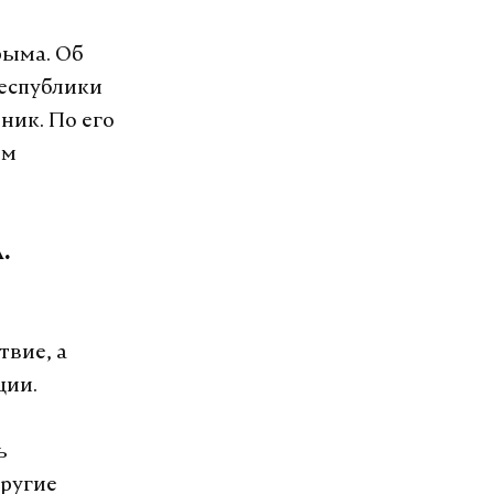
рыма. Об
республики
ник. По его
ем
.
твие, а
ции.
ь
другие