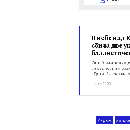
Макс
В небе над
сбила две у
баллистиче
Они были запуще
тактическим ра
«Гром-2», сказал
6 мая 2023
крым
прои
#
#