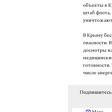
объекты в К
штаб флота,
уничтожают
В Крыму бес
опасности. 
досмотры на
медицински
готовности.
числе энерг
Подпишитесь н