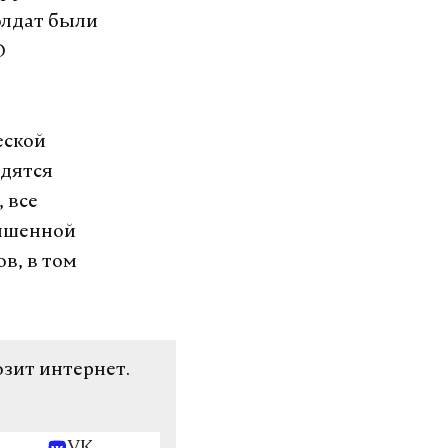
олдат были
О
еской
одятся
 все
вышенной
в, в том
озит интернет.