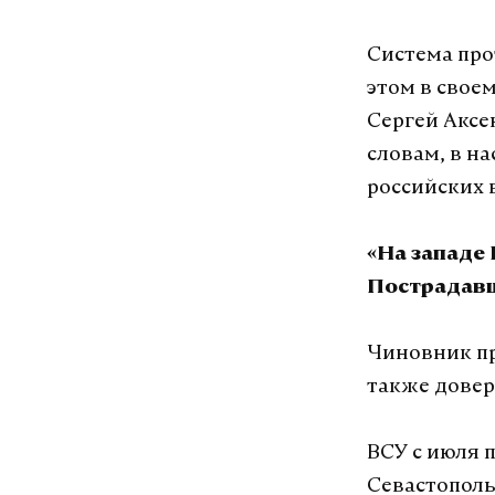
Система про
этом в свое
Сергей Аксе
словам, в н
российских 
«На западе
Пострадавш
Чиновник пр
также дове
ВСУ с июля 
Севастополь