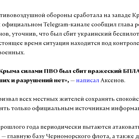
тивовоздушной обороны сработала на западе К
м официальном Telegram-канале сообщил глава 
нов, уточнив, что был сбит украинский беспилот
астоящее время ситуация находится под контрол
военных.
 Крыма силами ПВО был сбит вражеский БПЛА
—
написал
Аксенов.
их и разрушений нет»,
извал всех местных жителей сохранять спокойс
рять только официальным источникам информа
прошлого года периодически пытаются атаковат
 — главную базу Черноморского флота, а также 