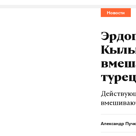
Новости
Эрдо
Кылыч
вмеша
туре
Действующ
вмешивают
Александр Пучк