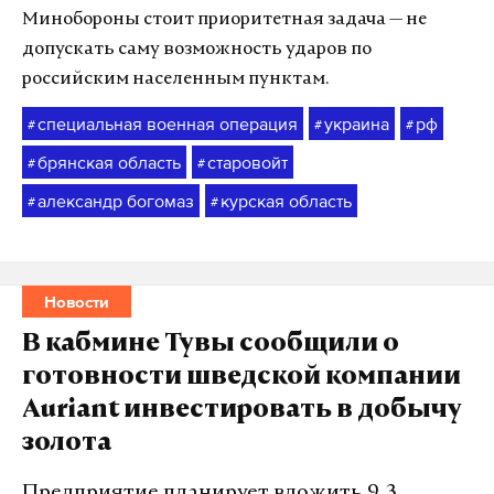
Минобороны стоит приоритетная задача — не
допускать саму возможность ударов по
российским населенным пунктам.
специальная военная операция
украина
рф
#
#
#
брянская область
старовойт
#
#
александр богомаз
курская область
#
#
Новости
В кабмине Тувы сообщили о
готовности шведской компании
Auriant инвестировать в добычу
золота
Предприятие планирует вложить 9,3