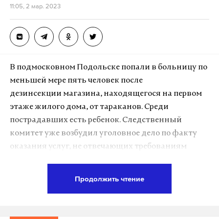
добычей золота в России, в частности в Туве и
11:05, 2 мар. 2023
Забайкальском крае.
Подпишитесь на Daily Storm в
MAX
. Он
В подмосковном Подольске попали в больницу по
работает там, где тормозит интернет.
меньшей мере пять человек после
А еще мы есть в
Telegram
,
Дзен
и
VK
.
дезинсекции магазина, находящегося на первом
Макс
Telegram
этаже жилого дома, от тараканов. Среди
пострадавших есть ребенок. Следственный
Дзен
VK
комитет уже возбудил уголовное дело по факту
оказания услуг, не отвечающих требованиям
тува
золото
швеция
инвестиции
#
#
#
#
безопасности.
Продолжить чтение
По информации Telegram-канала «112», инцидент
произошел в торговом центре «Буратино» в
Подольске. Днем в одном из павильонов травили