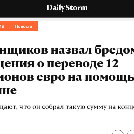
Daily Storm
ИВ
Новости
енщиков назвал бредо
ения о переводе 12
ионов евро на помощ
ине
ают, что он собрал такую сумму на конц