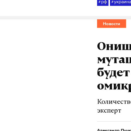
рф
украин
#
#
Новости
Онищ
мутац
будет
омик
Количеств
эксперт
Александр Пучк