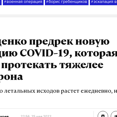
а
военная операция
борис гребенщиков
эскалация в
#
#
#
енко предрек новую
ию COVID-19, котора
 протекать тяжелее
рона
о летальных исходов растет ежедневно,
арев
22:56, 25 мая 2022