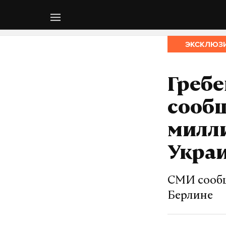
ЭКСКЛЮЗ
Греб
сообщ
милл
Укра
СМИ сообщ
Берлине