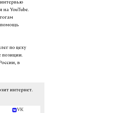
 интервью
 на YouTube.
итогам
а помощь
лег по цеху
е позиции.
оссии, в
озит интернет.
VK