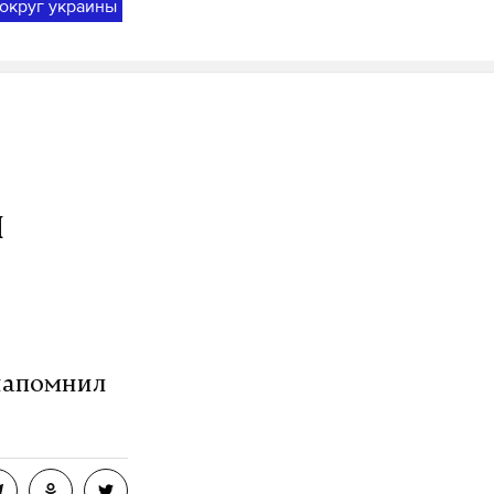
округ украины
я
 напомнил