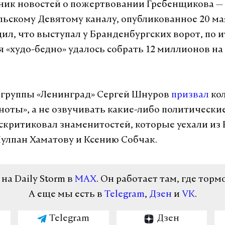
ник новостей о пожертвовании Гребенщикова —
льскому Девятому каналу, опубликованное 20 мая
ил, что выступал у Бранденбургских ворот, по 
 «худо-бедно» удалось собрать 12 миллионов н
 группы «Ленинград» Сергей Шнуров
призвал
кол
 ноты», а не озвучивать какие-либо политически
скритиковал знаменитостей, которые уехали из Р
Чулпан Хаматову и Ксению Собчак.
а Daily Storm в
MAX
. Он работает там, где торм
А еще мы есть в
Telegram
,
Дзен
и
VK
.
Telegram
Дзен