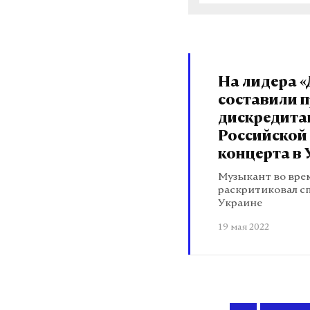
На лидера 
составили п
дискредит
Российской
концерта в 
Музыкант во вре
раскритиковал с
Украине
19 мая 2022