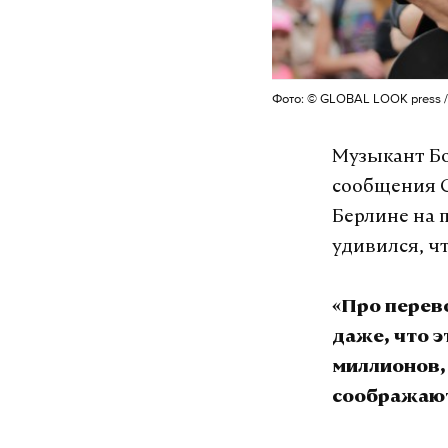
Фото: © GLOBAL LOOK press /N
Музыкант Бо
сообщения С
Берлине на 
удивился, ч
«Про перев
даже, что э
миллионов,
соображают