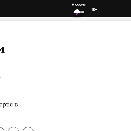
Новости
18+
м
ь
ерте в