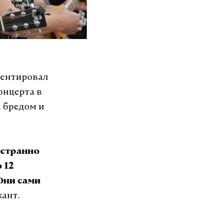
ментировал
онцерта в
 бредом и
 странно
 12
Они сами
кант.