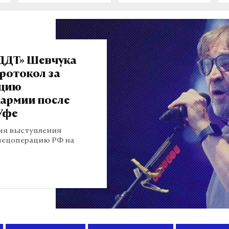
«ДДТ» Шевчука
ротокол за
ацию
 армии после
Уфе
мя выступления
пецоперацию РФ на