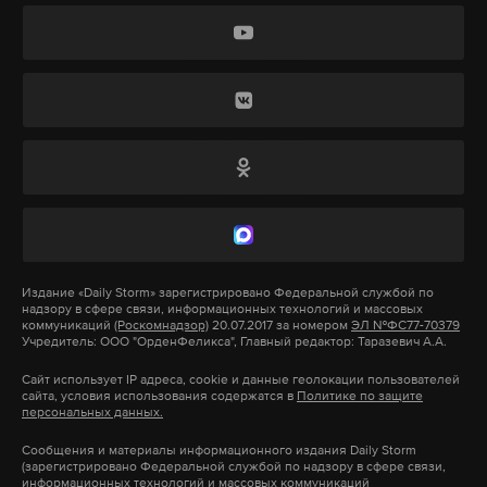
политическом, культурном и военном планах.
Послу неясно, для чего Эстония активно
вооружается.
«Сюда планируется поставить
Евгений Савин — о деньгах,
самые современные виды обычных
съемках для блога, футболе и
вооружений, которые способны держать под
кайфе
прицелом Санкт-Петербург, создается
Создатель YouTube-канала «КраСава»
система противоракетной обороны среднего
рассказал о том, как зарабатывать на
радиуса действия»
, — рассказал дипломат в
российском футболе
эфире программы «Соловьев Live». Владимир
Издание
«Daily Storm»
зарегистрировано Федеральной службой по
29 мая 2019
надзору в сфере связи, информационных технологий и массовых
Липаев задался вопросом, с кем планирует
коммуникаций
(Роскомнадзор)
20.07.2017 за номером
ЭЛ №ФС77-70379
Учредитель: ООО "ОрденФеликса", Главный редактор: Таразевич А.А.
воевать Эстония.
Сайт использует IP адреса, cookie и данные геолокации пользователей
сайта, условия использования содержатся в
Политике по защите
23 января Россия заявила, что понизит уровень
персональных данных.
Евгений Савин — экс-футболист (выступал за
дипломатических отношений с Эстонией в связи
«Крылья Советов», «Урал», «Арсенал», «Химки» и
Сообщения и материалы информационного издания Daily Storm
с недружественными шагами Таллина.
(зарегистрировано Федеральной службой по надзору в сфере связи,
другие клубы России), бывший ведущий
информационных технологий и массовых коммуникаций