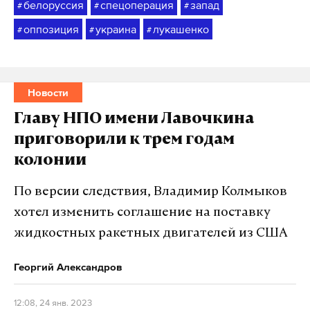
белоруссия
спецоперация
запад
#
#
#
оппозиция
украина
лукашенко
#
#
#
Новости
Главу НПО имени Лавочкина
приговорили к трем годам
колонии
По версии следствия, Владимир Колмыков
хотел изменить соглашение на поставку
жидкостных ракетных двигателей из США
Георгий Александров
12:08, 24 янв. 2023