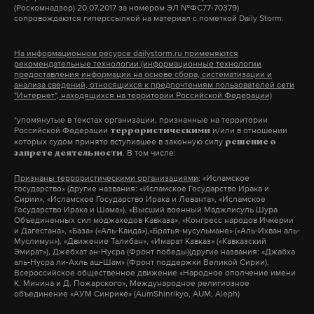
Эстонскому послу предписано покинуть РФ до 7
(Роскомнадзор) 20.07.2017 за номером ЭЛ №ФС77-70379)
телеканала «Матч ТВ», владелец футбольного
сопровождаются гиперссылкой на материал с пометкой Daily Storm.
февраля.
клуба «Красава» (команда ранее играла во Втором
дивизионе первенства России, но переехала
На информационном ресурсе dailystorm.ru применяются
Позднее в этот же день Министерство
рекомендательные технологии (информационные технологии
вместе с Савиным на Кипр) и автор одноименного
предоставления информации на основе сбора, систематизации и
иностранных дел Эстонии потребовало от
анализа сведений, относящихся к предпочтениям пользователей сети
YouTube-канала.
"Интернет", находящихся на территории Российской Федерации)
российского посла покинуть страну.
дискредитация армии
блогер
красава
#
#
#
*упомянутые в текстах организации, признанные на территории
Российской Федерации
и/или в отношении
террористическими
спецоперация
#
которых судом принято вступившее в законную силу
решение о
Подпишитесь на Daily Storm в
MAX
. Он
. В том числе:
запрете деятельности
работает там, где тормозит интернет.
Признаны террористическими организациями
: «Исламское
государство» (другие названия: «Исламское Государство Ирака и
А еще мы есть в
Telegram
,
Дзен
и
VK
.
Сирии», «Исламское Государство Ирака и Леванта», «Исламское
Государство Ирака и Шама»), «Высший военный Маджлисуль Шура
Объединенных сил моджахедов Кавказа», «Конгресс народов Ичкерии
Макс
Telegram
и Дагестана», «База» («Аль-Каида»),«Братья-мусульмане» («Аль-Ихван аль-
Муслимун»), «Движение Талибан», «Имарат Кавказ» («Кавказский
Эмират»), Джебхат ан-Нусра (Фронт победы)(другие названия: «Джабха
Дзен
VK
аль-Нусра ли-Ахль аш-Шам» (Фронт поддержки Великой Сирии),
Всероссийское общественное движение «Народное ополчение имени
К. Минина и Д. Пожарского», Международное религиозное
объединение «АУМ Синрике» (AumShinrikyo, AUM, Aleph)