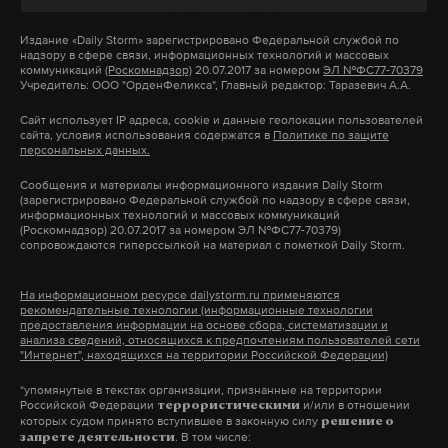
В июле 2021 года Набиуллина заявила, что
зеленский
украина
санкции
#
#
#
Издание
«Daily Storm»
зарегистрировано Федеральной службой по
относительно высокая инфляция в России будет
надзору в сфере связи, информационных технологий и массовых
долгосрочным явлением, поэтому Центробанк,
коммуникаций
(Роскомнадзор)
20.07.2017 за номером
ЭЛ №ФС77-70379
Учредитель: ООО "ОрденФеликса", Главный редактор: Таразевич А.А.
скорее всего, будет поддерживать текущую
Сайт использует IP адреса, cookie и данные геолокации пользователей
кредитно-денежную политику. По ее словам,
сайта, условия использования содержатся в
Политике по защите
персональных данных.
борьба с инфляцией для ЦБ направлена на
улучшение положения россиян. При этом
Сообщения и материалы информационного издания Daily Storm
(зарегистрировано Федеральной службой по надзору в сфере связи,
инфляционные риски исходят от самих граждан
информационных технологий и массовых коммуникаций
(Роскомнадзор) 20.07.2017 за номером ЭЛ №ФС77-70379)
РФ, считает глава регулятора.
сопровождаются гиперссылкой на материал с пометкой Daily Storm.
В сентябре Эльвира Набиуллина
объяснила
,
На информационном ресурсе dailystorm.ru применяются
рекомендательные технологии (информационные технологии
почему считает маловероятным скорый мировой
предоставления информации на основе сбора, систематизации и
финансовый кризис. По мнению Банка России,
анализа сведений, относящихся к предпочтениям пользователей сети
"Интернет", находящихся на территории Российской Федерации)
наступление финансового напряжения в
*упомянутые в текстах организации, признанные на территории
обозримом будущем маловероятно. Предпосылок
Российской Федерации
и/или в отношении
террористическими
к его началу сейчас нет.
которых судом принято вступившее в законную силу
решение о
. В том числе:
запрете деятельности