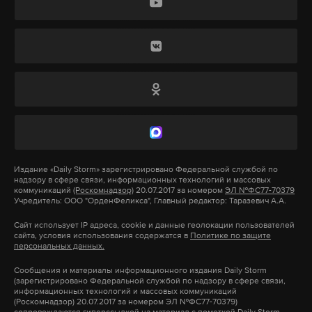
сообщали, что произошло «незаконное
Центробанка Эльвиры Набиуллиной президенту
вмешательство посторонних лиц в работу
Владимиру Путину.
железнодорожного транспорта». Из-за инцидента
Подпишитесь на Daily Storm в
MAX
. Он
движение поездов было изменено.
В июле 2023 года Следственный комитет
работает там, где тормозит интернет.
возбудил в отношении Хотина еще одно
А еще мы есть в
Telegram
,
Дзен
и
VK
.
Главное управление разведки Министерства
уголовное дело — о хищении у «Югры» 283
Макс
Telegram
обороны Украины подтвердило факт подрыва
миллиардов рублей.
моста в Самарской области, не заявив при этом о
Дзен
VK
своей причастности.
Подпишитесь на Daily Storm в
MAX
. Он
Издание
«Daily Storm»
зарегистрировано Федеральной службой по
надзору в сфере связи, информационных технологий и массовых
работает там, где тормозит интернет.
коммуникаций
(Роскомнадзор)
20.07.2017 за номером
ЭЛ №ФС77-70379
Учредитель: ООО "ОрденФеликса", Главный редактор: Таразевич А.А.
Подпишитесь на Daily Storm в
MAX
. Он
А еще мы есть в
Telegram
,
Дзен
и
VK
.
работает там, где тормозит интернет.
Сайт использует IP адреса, cookie и данные геолокации пользователей
сайта, условия использования содержатся в
Политике по защите
Трамп согласился с Путиным,
Макс
Telegram
А еще мы есть в
Telegram
,
Дзен
и
VK
.
персональных данных.
что Байден для России
Сообщения и материалы информационного издания Daily Storm
Дзен
VK
предпочтительнее как
Макс
Telegram
(зарегистрировано Федеральной службой по надзору в сфере связи,
президент США
информационных технологий и массовых коммуникаций
(Роскомнадзор) 20.07.2017 за номером ЭЛ №ФС77-70379)
Дзен
VK