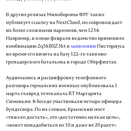
В других релизах Минобороны ФРГ также
публикует ссылку на NextCloud, но сопровождает
их более сложными паролями, чем 1234.
Например, в конце февраля ведомство применило
комбинацию 2q5kBSZ3kt в
заявлении
Писториуса
во время его визита на базу 122-го танково-
гренадерского батальона в городе Оберфихтах.
Аудиозапись и расшифровку телефонного
разговора германских военных опубликовала 1
марта главред телеканала RT Маргарита
Симоньян. В беседе участвовали четыре офицера
бундесвера. По их словам, Крымский мост
«тяжело достать», это «достаточно мелкая цель»,
«может понадобиться не 10 и даже не 20 ракет».