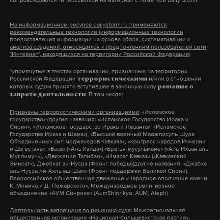
сопровождаются гиперссылкой на материал с пометкой Daily Storm.
суд
югра
растрата
#
Российский лидер говорил, что
#
#
нынешний глава Белого дома более
прогнозируемый
На информационном ресурсе dailystorm.ru применяются
рекомендательные технологии (информационные технологии
25 февраля 2024
предоставления информации на основе сбора, систематизации и
анализа сведений, относящихся к предпочтениям пользователей сети
"Интернет", находящихся на территории Российской Федерации)
В Самарской области
*упомянутые в текстах организации, признанные на территории
пытались подорвать
Российской Федерации
и/или в отношении
террористическими
которых судом принято вступившее в законную силу
железнодорожный мост,
решение о
дональд трамп
сша
#
#
. В том числе:
запрете деятельности
движение поездов
выборы президента сша 2024
#
Признаны террористическими организациями
: «Исламское
приостановлено
государство» (другие названия: «Исламское Государство Ирака и
Сирии», «Исламское Государство Ирака и Леванта», «Исламское
Пострадавших в результате
Государство Ирака и Шама»), «Высший военный Маджлисуль Шура
происшествия нет
Объединенных сил моджахедов Кавказа», «Конгресс народов Ичкерии
и Дагестана», «База» («Аль-Каида»),«Братья-мусульмане» («Аль-Ихван аль-
Муслимун»), «Движение Талибан», «Имарат Кавказ» («Кавказский
4 марта 2024
Эмират»), Джебхат ан-Нусра (Фронт победы)(другие названия: «Джабха
аль-Нусра ли-Ахль аш-Шам» (Фронт поддержки Великой Сирии),
Всероссийское общественное движение «Народное ополчение имени
К. Минина и Д. Пожарского», Международное религиозное
объединение «АУМ Синрике» (AumShinrikyo, AUM, Aleph)
взрывное устройство
происшествие
#
#
Деятельность запрещена по решению суда
: Межрегиональная
общественная организация «Национал-большевистская партия»,