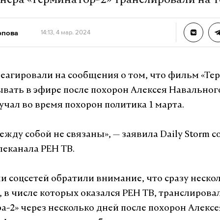
нера «Терминатор-2» транслировали на т
рпова
14:13, 4 мар. 2024
реагировали на сообщения о том, что фильм «Те
ывать в эфире после похорон Алексея Навальног
учал во время похорон политика 1 марта.
ежду собой не связаны», — заявила Daily Storm 
леканала РЕН ТВ.
и соцсетей обратили внимание, что сразу неско
, в числе которых оказался РЕН ТВ, транслирова
а-2» через несколько дней после похорон Алексе