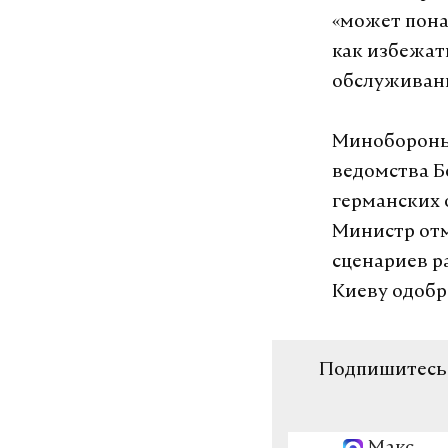
«может пона
как избежат
обслуживани
Минобороны 
ведомства Б
германских 
Министр от
сценариев ра
Киеву одобр
Подпишитесь н