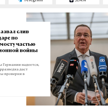
Telegram
Дзен
азвал слив
даре по
мосту частью
ионной войны
 Германии надеется,
рразведка даст
ты проверки в