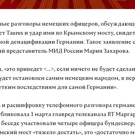
ные разговоры немецких офицеров, обсуждающи
ет Taurus и удар ими по Крымскому мосту, свиде
ой денацификации Германии. Такое заявление 
 представитель МИД России Мария Захарова.
, «это приведет <...>, если ничего не будет сделан
будет остановлен самим немецким народом, в пе
утким последствиям для самой Германии».
 и расшифровку телефонного разговора герман
бликовала 1 марта главред телеканала RT Марга
 беседе участвовали четыре офицера бундесвера
мский мост «тяжело достать», это «достаточно м