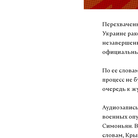
Перехвачен
Украине рак
незавершенн
официальный
По ее словам
процесс не 
очередь к ж
Аудиозапись
военных опу
Симоньян. В
словам, Кры