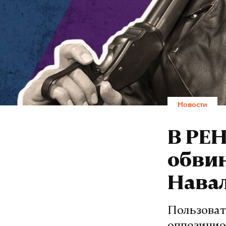
Новости
В РЕ
обви
Нава
Пользоват