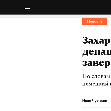
Новости
Захар
дена
заве
По словам
немецкий 
Иван Чуенков