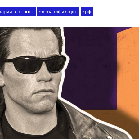
мария захарова
денацификация
рф
#
#