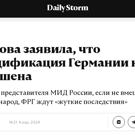
Daily Storm
ова заявила, что
цификация Германии 
ршена
 представителя МИД России, если не вме
народ, ФРГ ждут «жуткие последствия»
14:21, 4 мар. 2024