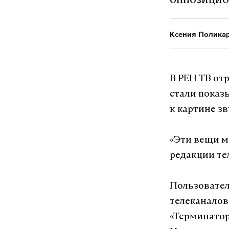
оппозицио
Ксения Полика
В РЕН ТВ от
стали показ
к картине зв
«Эти вещи м
редакции те
Пользовател
телеканалов
«Терминатор