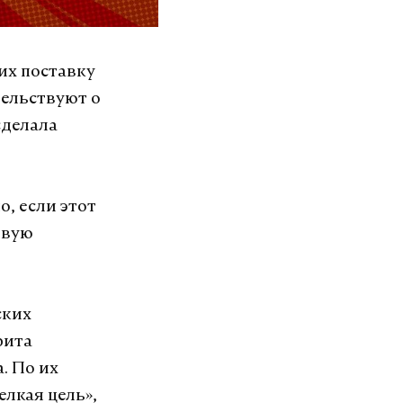
х поставку
тельствуют о
сделала
о, если этот
рвую
ских
рита
. По их
елкая цель»,