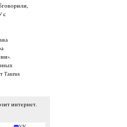
обговорили,
У с
ава
ра
ии».
азных
т Taurus
озит интернет.