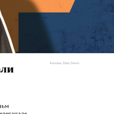
Коллаж: Daily Storm
али
льм