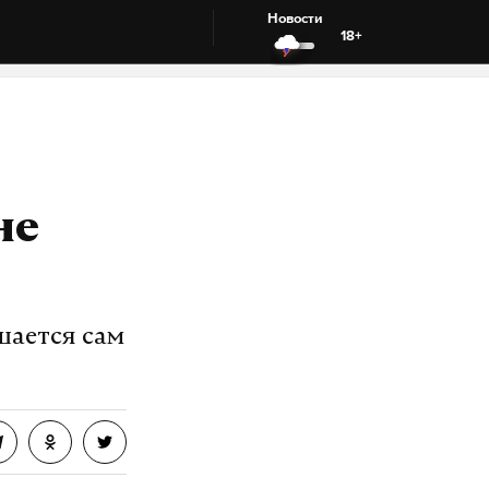
Новости
18+
не
шается сам