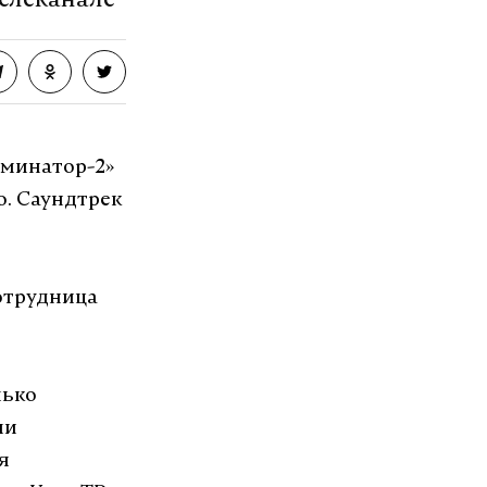
елеканале
рминатор-2»
о. Саундтрек
сотрудница
лько
ли
я