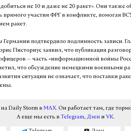
добиться не 10 и даже не 20 ракет». Они также 
ь прямого участия ФРГ в конфликте, помогая ВС
ем ракет.
Германии подтвердило подлинность записи. Гл
орис Писториус заявил, что публикация разгово
офицеров — часть «информационной войны Росс
метил, что обсуждение немецкими военными р
звития ситуации не означает, что поставки раке
ены.
а Daily Storm в
MAX
. Он работает там, где торм
А еще мы есть в
Telegram
,
Дзен
и
VK
.