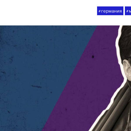
германия
#
#