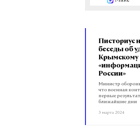
Макс
Писториус н
беседы об у
Крымскому 
«информац
России»
Министр обороны
что военная конт
первые результа
ближайшие дни
3 марта 2024