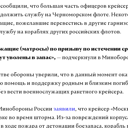
 сообщили, что большая часть офицеров крейсе
должить службу на Черноморском флоте. Неко
щие, пожелавшие перевестись в другие гарниз
лужбу на кораблях других российских флотов.
жащие (матросы) по призыву по истечении с
— подчеркнули в Минобор
т уволены в запас»,
тве обороны уверили, что в данный момент ок
ю помощь и поддержку родным и близким погиб
ез вести военнослужащих ракетного крейсера.
 Минобороны России
заявили
, что крейсер «Моск
вке во время шторма. Из-за повреждений корпус
в ходе пожара от детонации боезапаса, корабль