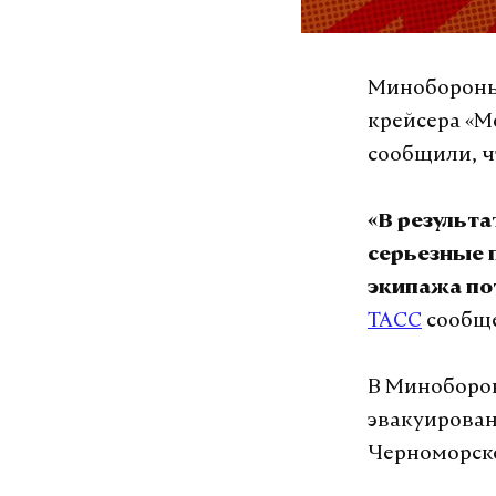
Минобороны
крейсера «М
сообщили, ч
«В результа
серьезные 
экипажа по
ТАСС
сообще
В Миноборон
эвакуирован
Черноморско