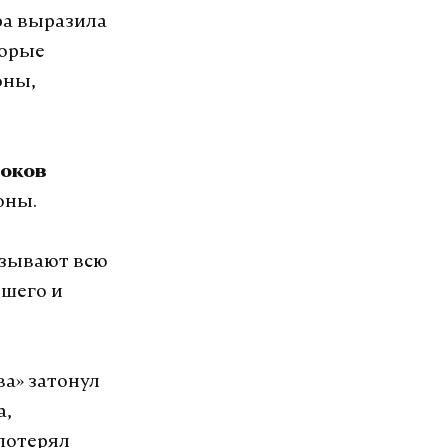
ра выразила
торые
оны,
роков
оны.
азывают всю
шего и
ва» затонул
а,
 потерял