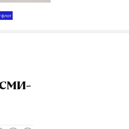
флот
#
 СМИ-