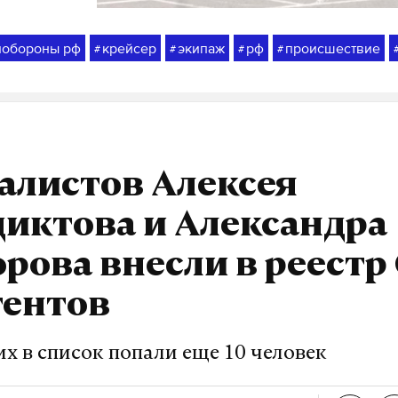
нобороны рф
крейсер
экипаж
рф
происшествие
#
#
#
#
алистов Алексея
иктова и Александра
рова внесли в реестр
гентов
х в список попали еще 10 человек