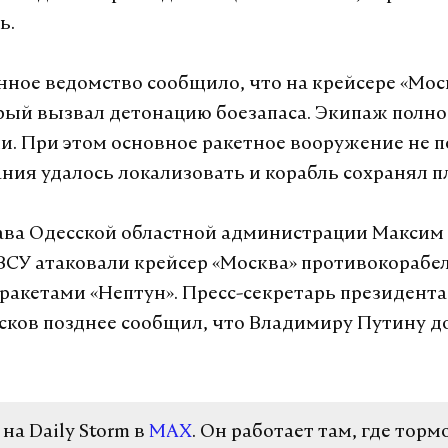
ь.
нное ведомство сообщило, что на крейсере «Мо
рый вызвал детонацию боезапаса. Экипаж полн
и. При этом основное ракетное вооружение не п
ания удалось локализовать и корабль сохранял п
лава Одесской областной администрации Макси
 ВСУ атаковали крейсер «Москва» противокораб
акетами «Нептун». Пресс-секретарь президента
ков позднее сообщил, что Владимиру Путину д
а Daily Storm в
MAX
. Он работает там, где торм