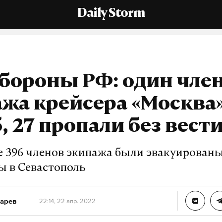
Daily Storm
бороны РФ: один чле
жа крейсера «Москва
, 27 пропали без вест
 396 членов экипажа были эвакуированы
ы в Севастополь
арев
22:14, 22 апр. 2022