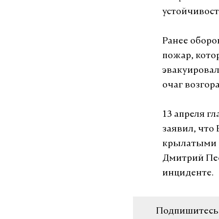
устойчивост
Ранее оборо
пожар, кото
эвакуировал
очаг возгор
13 апреля г
заявил, что
крылатыми р
Дмитрий Пес
инциденте.
Подпишитесь н