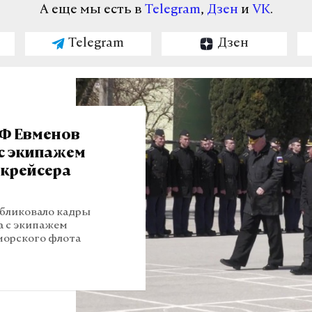
А еще мы есть в
Telegram
,
Дзен
и
VK
.
Telegram
Дзен
Ф Евменов
 с экипажем
 крейсера
бликовало кадры
а с экипажем
морского флота