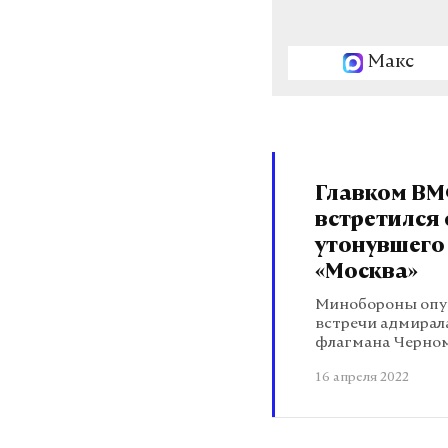
Макс
Главком ВМ
встретился
утонувшего
«Москва»
Минобороны опу
встречи адмирал
флагмана Черно
16 апреля 2022