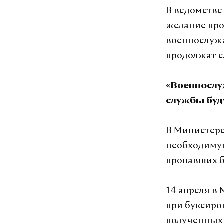
В ведомстве
желание про
военнослужа
продолжат с
«Военнослу
службы буду
В Министерс
необходиму
пропавших б
14 апреля в
при буксиро
полученных 