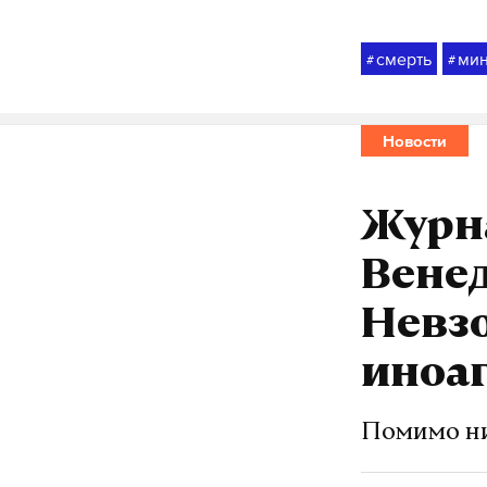
смерть
ми
#
#
Новости
Журн
Венед
Невзо
иноа
Помимо ни