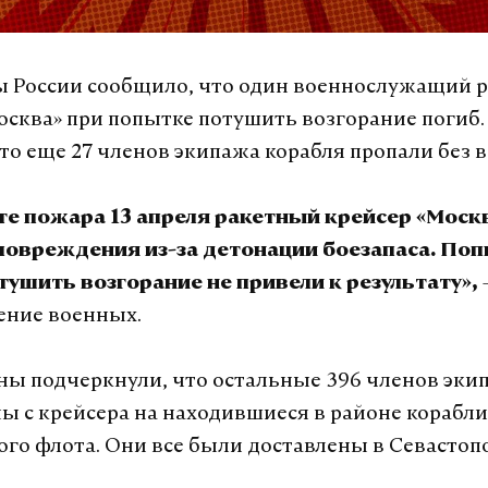
 России сообщило, что один военнослужащий р
осква» при попытке потушить возгорание погиб.
то еще 27 членов экипажа корабля пропали без в
те пожара 13 апреля ракетный крейсер «Моск
повреждения из-за детонации боезапаса. По
тушить возгорание не привели к результату»,
ние военных.
ы подчеркнули, что остальные 396 членов эки
ы с крейсера на находившиеся в районе корабли
го флота. Они все были доставлены в Севастопо