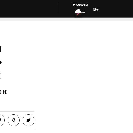
Новости
18+
н
»
и
 и