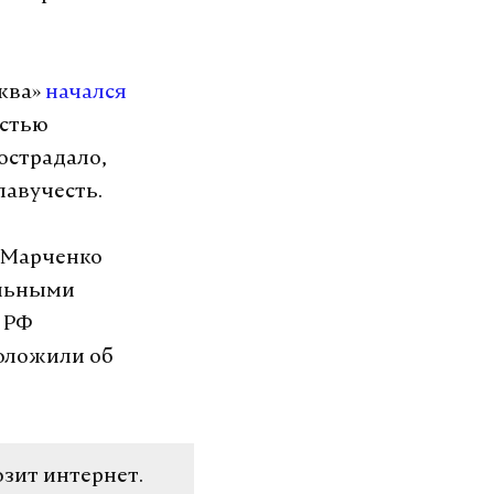
сква»
начался
остью
острадало,
лавучесть.
м Марченко
ельными
 РФ
оложили об
озит интернет.