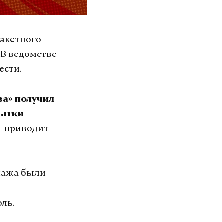
акетного
 В ведомстве
ести.
ва» получил
пытки
—приводит
пажа были
ль.