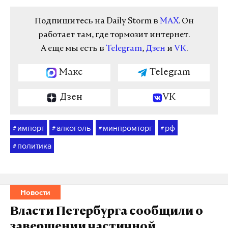
Подпишитесь на Daily Storm в
MAX
. Он
работает там, где тормозит интернет.
А еще мы есть в
Telegram
,
Дзен
и
VK
.
Макс
Telegram
Дзен
VK
импорт
алкоголь
минпромторг
рф
#
#
#
#
политика
#
Новости
Власти Петербурга сообщили о
завершении частичной