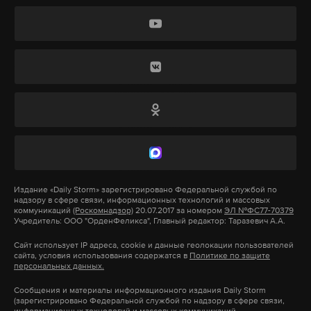
составляющие: он остается программным,
социальным и инвестиционным»,
— сообщил
спикер Мосгордумы Алексей Шапошников в
Подпишитесь на Daily Storm в
MAX
. Он
беседе с ТАСС.
работает там, где тормозит интернет.
А еще мы есть в
Telegram
,
Дзен
и
VK
.
Он отметил, что депутатам московского
парламента впервые приходится работать в столь
Макс
Telegram
оперативном режиме, в условиях «санкционного
Дзен
VK
давления Запада, финансовой блокады» и
«откровенно враждебных действий».
рф
происшествие
сми
Издание
«Daily Storm»
зарегистрировано Федеральной службой по
#
#
#
надзору в сфере связи, информационных технологий и массовых
По расчетам, доходы Москвы в 2023 году составят
коммуникаций
(Роскомнадзор)
20.07.2017 за номером
ЭЛ №ФС77-70379
Учредитель: ООО "ОрденФеликса", Главный редактор: Таразевич А.А.
почти 3,747 триллиона рублей, расходы превысят
4,183 триллиона. В 2024 году доходы города
Сайт использует IP адреса, cookie и данные геолокации пользователей
сайта, условия использования содержатся в
Политике по защите
превысят почти 4,266 триллиона, а расходы —
персональных данных.
почти 4,266 триллиона рублей. В 2025 году эти
Сообщения и материалы информационного издания Daily Storm
показатели будут равны почти 4,376 триллиона и
(зарегистрировано Федеральной службой по надзору в сфере связи,
информационных технологий и массовых коммуникаций