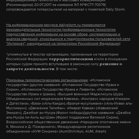
более 4,393 триллиона рублей соответственно.
(Роскомнадзор) 20.07.2017 за номером ЭЛ №ФС77-70379)
сопровождаются гиперссылкой на материал с пометкой Daily Storm.
На социальную поддержку москвичей в 2023 году
На информационном ресурсе dailystorm.ru применяются
заложено 591,5 миллиарда рублей. С 1 января
рекомендательные технологии (информационные технологии
предоставления информации на основе сбора, систематизации и
предусмотрена индексация на 10% выплат
анализа сведений, относящихся к предпочтениям пользователей сети
"Интернет", находящихся на территории Российской Федерации)
семьям с детьми, пенсионерам и и людям с
ограниченными возможностями. Помимо этого,
*упомянутые в текстах организации, признанные на территории
Российской Федерации
и/или в отношении
террористическими
минимальный размер пенсии с городской
которых судом принято вступившее в законную силу
решение о
. В том числе:
запрете деятельности
доплатой увеличат с 21 193 до 23 313 рублей в
месяц.
Признаны террористическими организациями
: «Исламское
государство» (другие названия: «Исламское Государство Ирака и
Сирии», «Исламское Государство Ирака и Леванта», «Исламское
Государство Ирака и Шама»), «Высший военный Маджлисуль Шура
В Мосгордуме заявили и о дальнейшей
Объединенных сил моджахедов Кавказа», «Конгресс народов Ичкерии
и Дагестана», «База» («Аль-Каида»),«Братья-мусульмане» («Аль-Ихван аль-
реализации ключевых инфраструктурных
Муслимун»), «Движение Талибан», «Имарат Кавказ» («Кавказский
транспортных и промышленных проектов
Эмират»), Джебхат ан-Нусра (Фронт победы)(другие названия: «Джабха
аль-Нусра ли-Ахль аш-Шам» (Фронт поддержки Великой Сирии),
столицы, обеспечивающих развитие и гарантии
Всероссийское общественное движение «Народное ополчение имени
К. Минина и Д. Пожарского», Международное религиозное
повышения качества жизни в Москве.
объединение «АУМ Синрике» (AumShinrikyo, AUM, Aleph)