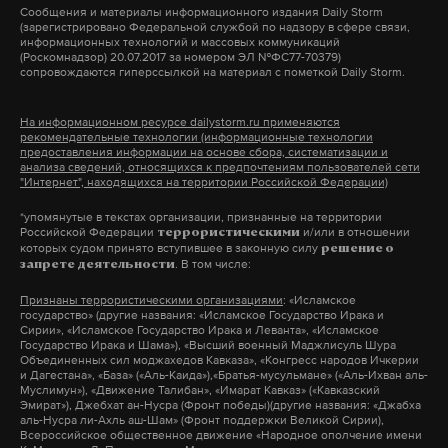
Дзен
VK
для голосования, вне помещений (на дому), на
Сообщения и материалы информационного издания Daily Storm
Актеру грозит от пяти до 12 лет колонии
(зарегистрировано Федеральной службой по надзору в сфере связи,
территориях и в местах, пригодных для
информационных технологий и массовых коммуникаций
20 июля 2020
(Роскомнадзор) 20.07.2017 за номером ЭЛ №ФС77-70379)
проведения голосования (придворовые
сопровождаются гиперссылкой на материал с пометкой Daily Storm.
территории, места общего пользования и иные
места), а также досрочное голосование групп
На информационном ресурсе dailystorm.ru применяются
рекомендательные технологии (информационные технологии
избирателей, проживающих на отдаленных
предоставления информации на основе сбора, систематизации и
Ефремову предъявлено обвинение в нарушении
анализа сведений, относящихся к предпочтениям пользователей сети
территориях.
"Интернет", находящихся на территории Российской Федерации)
правил дорожного движения, повлекшем по
*упомянутые в текстах организации, признанные на территории
неосторожности смерть человека и совершенном
Ранее источник
Daily Storm
отметил, что практика
Российской Федерации
и/или в отношении
террористическими
в состоянии опьянения. Ему грозит от 5 до 12 лет
которых судом принято вступившее в законную силу
голосования по Конституции показала: явка
решение о
. В том числе:
запрете деятельности
колонии. По данным прокуратуры, артист перед
избирателей выше, если у них больше времени,
аварией употреблял наркотические вещества и
Признаны террористическими организациями
: «Исламское
поэтому избирательное законодательство нужно
Бизнесмен напомнил, что фонд Билла и Мелинды
государство» (другие названия: «Исламское Государство Ирака и
спиртное. Материалы по уголовному делу
Сирии», «Исламское Государство Ирака и Леванта», «Исламское
модернизировать. Опыт общероссийского
Гейтс пожертвовал 250 миллионов долларов на
Государство Ирака и Шама»), «Высший военный Маджлисуль Шура
Ефремова поступили в Пресненский суд столицы.
голосования по Конституции впервые применят
Объединенных сил моджахедов Кавказа», «Конгресс народов Ичкерии
борьбу с пандемией.
«Все просто
и Дагестана», «База» («Аль-Каида»),«Братья-мусульмане» («Аль-Ихван аль-
Предварительное слушание
назначено
на 29
на выборах в Госдуму 2021 года. В профильном
Муслимун»), «Движение Талибан», «Имарат Кавказ» («Кавказский
переворачивается с ног на голову»,
— уточнил
Эмират»), Джебхат ан-Нусра (Фронт победы)(другие названия: «Джабха
июля.
комитете Госдумы по контролю и регламенту
аль-Нусра ли-Ахль аш-Шам» (Фронт поддержки Великой Сирии),
он.
Всероссийское общественное движение «Народное ополчение имени
подчеркнули, что нововведение пока не затронет