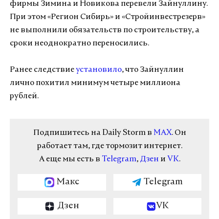
фирмы Зимина и Новикова перевели Зайнуллину.
При этом «Регион Сибирь» и «Стройинвестрезерв»
не выполнили обязательств по строительству, а
сроки неоднократно переносились.
Ранее следствие
установило
, что Зайнуллин
лично похитил минимум четыре миллиона
рублей.
Подпишитесь на Daily Storm в
MAX
. Он
работает там, где тормозит интернет.
А еще мы есть в
Telegram
,
Дзен
и
VK
.
Макс
Telegram
Дзен
VK