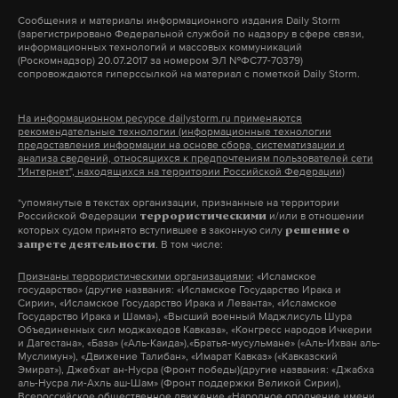
белгородская область
#
Сообщения и материалы информационного издания Daily Storm
(зарегистрировано Федеральной службой по надзору в сфере связи,
информационных технологий и массовых коммуникаций
(Роскомнадзор) 20.07.2017 за номером ЭЛ №ФС77-70379)
сопровождаются гиперссылкой на материал с пометкой Daily Storm.
На информационном ресурсе dailystorm.ru применяются
рекомендательные технологии (информационные технологии
предоставления информации на основе сбора, систематизации и
анализа сведений, относящихся к предпочтениям пользователей сети
"Интернет", находящихся на территории Российской Федерации)
*упомянутые в текстах организации, признанные на территории
Российской Федерации
и/или в отношении
террористическими
которых судом принято вступившее в законную силу
решение о
. В том числе:
запрете деятельности
Признаны террористическими организациями
: «Исламское
государство» (другие названия: «Исламское Государство Ирака и
Сирии», «Исламское Государство Ирака и Леванта», «Исламское
Государство Ирака и Шама»), «Высший военный Маджлисуль Шура
Объединенных сил моджахедов Кавказа», «Конгресс народов Ичкерии
и Дагестана», «База» («Аль-Каида»),«Братья-мусульмане» («Аль-Ихван аль-
Муслимун»), «Движение Талибан», «Имарат Кавказ» («Кавказский
Эмират»), Джебхат ан-Нусра (Фронт победы)(другие названия: «Джабха
аль-Нусра ли-Ахль аш-Шам» (Фронт поддержки Великой Сирии),
Всероссийское общественное движение «Народное ополчение имени