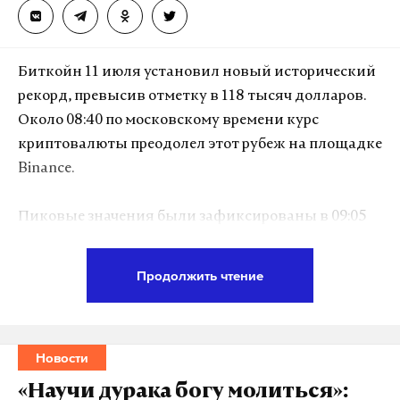
Биткойн 11 июля установил новый исторический
рекорд, превысив отметку в 118 тысяч долларов.
Около 08:40 по московскому времени курс
криптовалюты преодолел этот рубеж на площадке
Binance.
Пиковые значения были зафиксированы в 09:05
по Москве. Так, на американской бирже Coinbase
цена биткойна в паре с долларом достигла 118 438
Продолжить чтение
тысяч долларов. На Binance в паре со
стейблкойном USDT курс составил 118 404 тысячи
долларов.
Новости
Этот рост стал продолжением ночного рекорда — в
«Научи дурака богу молиться»: