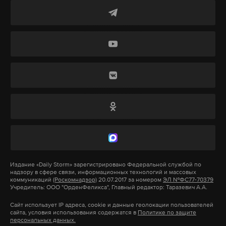
10 июля глава региона сообщал, что в Белгороде
осколками сбитого БПЛА ранило двух человек. По
его словам, осколочные ранения в области
грудной клетки получили мужчина и женщина.
Их доставили в городскую больницу №2.
Подпишитесь на Daily Storm в
MAX
. Он
работает там, где тормозит интернет.
А еще мы есть в
Telegram
,
Дзен
и
VK
.
Макс
Telegram
Издание
«Daily Storm»
зарегистрировано Федеральной службой по
надзору в сфере связи, информационных технологий и массовых
коммуникаций
(Роскомнадзор)
20.07.2017 за номером
ЭЛ №ФС77-70379
Дзен
VK
Учредитель: ООО "ОрденФеликса", Главный редактор: Таразевич А.А.
Сайт использует IP адреса, cookie и данные геолокации пользователей
сайта, условия использования содержатся в
Политике по защите
шебекино
жертвы
атака беспилотников
#
#
#
персональных данных.